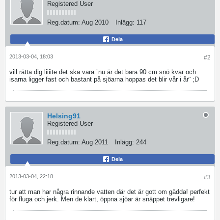
Registered User
Reg.datum:
Aug 2010
Inlägg:
117
Dela
2013-03-04, 18:03
#2
vill rätta dig liiiite
det ska vara ¨nu är det bara 90 cm snö kvar och
isarna ligger fast och bastant på sjöarna hoppas det blir vår i år¨ ;D
Helsing91
Registered User
Reg.datum:
Aug 2011
Inlägg:
244
Dela
2013-03-04, 22:18
#3
tur att man har några rinnande vatten där det är gott om gädda! perfekt
för fluga och jerk. Men de klart, öppna sjöar är snäppet trevligare!