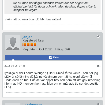
tur att man har några rinnande vatten där det är gott om
gädda! perfekt för fluga och jerk. Men de klart, öppna sjöar är
snäppet trevligare!
Skönt att bo nära tidan ;D Mkt bra vatten!
janjoh
Registered User
Reg.datum:
Oct 2012
Inlägg:
376
Dela
2013-03-05, 07:45
#6
lyckliga ni där i södra sverige :-) Här i Umeå får vi vänta - och när jag
själv är sörlänning då känns vårvintern som att ha gjord självmål
Hade dock en tur ut då de var öppet hav och nära att det gav utdelning
i form av HÖ men den kom av. Men om en månads tid ser det positivt
ut :-)
Laxakungen