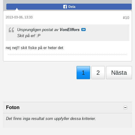
Dela
2013-03-06, 13:33
#10
Ursprungligen postat av
VonElffors
Skit på er! :P
nej nej!! skit fiske på er heter det
1
2
Nästa
Foton
Det finns inga resultat som uppfyller dessa kriterier.