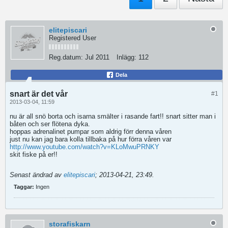
elitepiscari
Registered User
Reg.datum:
Jul 2011
Inlägg:
112
Dela
snart är det vår
#1
2013-03-04, 11:59
nu är all snö borta och isarna smälter i rasande fart!! snart sitter man i
båten och ser flötena dyka.
hoppas adrenalinet pumpar som aldrig förr denna våren
just nu kan jag bara kolla tillbaka på hur förra våren var
http://www.youtube.com/watch?v=KLoMwuPRNKY
skit fiske på er!!
Senast ändrad av
elitepiscari
;
2013-04-21, 23:49
.
Taggar:
Ingen
storafiskarn