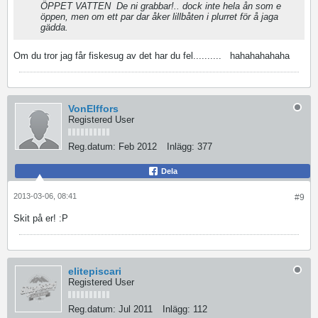
ÖPPET VATTEN
De ni grabbar!.. dock inte hela ån som e
öppen, men om ett par dar åker lillbåten i plurret för å jaga
gädda.
Om du tror jag får fiskesug av det har du fel..........
hahahahahaha
VonElffors
Registered User
Reg.datum:
Feb 2012
Inlägg:
377
Dela
2013-03-06, 08:41
#9
Skit på er! :P
elitepiscari
Registered User
Reg.datum:
Jul 2011
Inlägg:
112