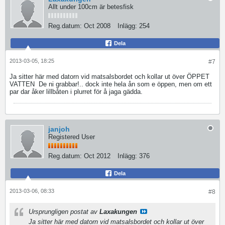
Allt under 100cm är betesfisk
Reg.datum:
Oct 2008
Inlägg:
254
Dela
2013-03-05, 18:25
#7
Ja sitter här med datorn vid matsalsbordet och kollar ut över ÖPPET
VATTEN
De ni grabbar!.. dock inte hela ån som e öppen, men om ett
par dar åker lillbåten i plurret för å jaga gädda.
janjoh
Registered User
Reg.datum:
Oct 2012
Inlägg:
376
Dela
2013-03-06, 08:33
#8
Ursprungligen postat av
Laxakungen
Ja sitter här med datorn vid matsalsbordet och kollar ut över