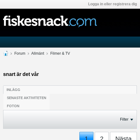
Logga in eller registrera dig
Forum
Allmänt
Filmer & TV
snart är det vår
INLÄGG
SENASTE AKTIVITETEN
FOTON
Filter
1
2
Nästa