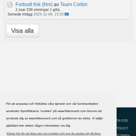
Forbudt fisk (film)
av
Team Colibri
2 svar
338 visningar
1 gilla
Senaste inlägg
2025-11-06, 15:50
Visa alla
För att anpassa och förbättra våra tjänster och vår kommunikation
använder Sportfiskarna ”cookies” på www.fiskesnack.com.Genom att
HJÄLP
Svenska
använda dig av www.fiskesnack.com så godkänner du detta. Vi säljer
KONTAKTA OSS
självklart inte vidare någon information om dig.
COOKIEPOLICY
Klicka här för att läsa mer om cookies och hur du tackar nej till dem.
GÅ TILL TOPPEN