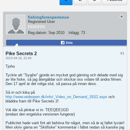
fishingforexperience
Registered User
Reg.datum:
Sep 2010
Inlägg:
73
Dela
Pike Secrets 2
#1
2013-04-15, 21:44
Tjoho
Tyckte att "Syajho" gjorde en mycket god gärning och delade med sig
av lite fiske, så jag återgäldar och skickar oss vidare till andra filmen.
Den 17 april är det roliga slut, så passa på innan dess.
Så in och kika på
http://www.wideopen.dk/info/_Video_on_Demand_191l2.aspx
och
bläddra fram till Pike Secrets 2!
Väl där så plinkar ni in: TEEQEE1GD
(endast den engelska versionen fungerar)
Publicitet hade varit fint att behöva för något, men så är ej fallet tyvärr!
Men skriv gärna en "Skitfiske" kommentar i fältet nedan så kanske jag