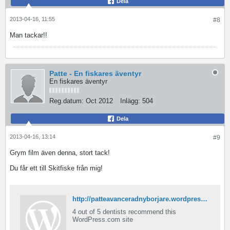
Dela
2013-04-16, 11:55
#8
Man tackar!!
Patte - En fiskares äventyr
En fiskares äventyr
Reg.datum:
Oct 2012
Inlägg:
504
Dela
2013-04-16, 13:14
#9
Grym film även denna, stort tack!
Du får ett till Skitfiske från mig!
http://patteavanceradnyborjare.wordpress.com/2013/04/16/pike-secrets-2/
4 out of 5 dentists recommend this
WordPress.com site