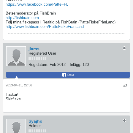
https://www.facebook.com/PatteFFL
Betesmoderator på FishBrain
http://fishbrain.com
Följ mina fiskepass i Realtid på FishBrain (PatteFiskeFrånLand)
http://www.fishbrain.com/PatteFiskeFranLand
jlarss
Registered User
Reg.datum:
Feb 2012
Inlägg:
120
Dela
2013-04-15, 22:36
#3
Tackar!
Skitfiske
Syajho
Holmer