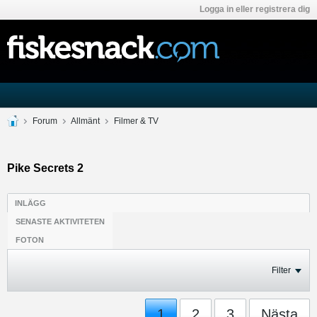
Logga in eller registrera dig
Forum
Allmänt
Filmer & TV
Pike Secrets 2
INLÄGG
SENASTE AKTIVITETEN
FOTON
Filter
1
2
3
Nästa