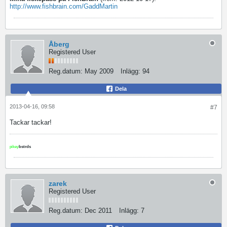
http://www.fishbrain.com/GaddMartin
Åberg
Registered User
Reg.datum:
May 2009
Inlägg:
94
Dela
2013-04-16, 09:58
#7
Tackar tackar!
pikey
bstrds
zarek
Registered User
Reg.datum:
Dec 2011
Inlägg:
7