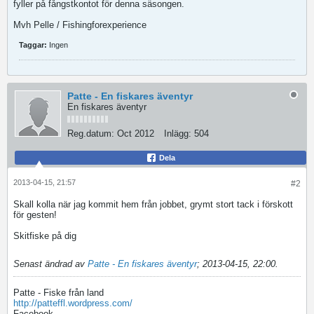
fyller på fångstkontot för denna säsongen.
Mvh Pelle / Fishingforexperience
Taggar:
Ingen
Patte - En fiskares äventyr
En fiskares äventyr
Reg.datum:
Oct 2012
Inlägg:
504
Dela
2013-04-15, 21:57
#2
Skall kolla när jag kommit hem från jobbet, grymt stort tack i förskott
för gesten!
Skitfiske på dig
Senast ändrad av
Patte - En fiskares äventyr
;
2013-04-15, 22:00
.
Patte - Fiske från land
http://patteffl.wordpress.com/
Facebook