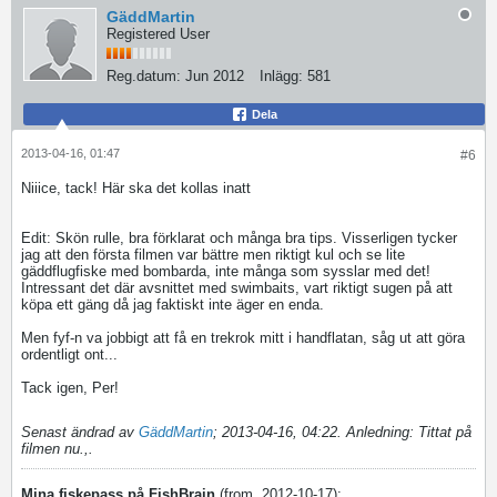
GäddMartin
Registered User
Reg.datum:
Jun 2012
Inlägg:
581
Dela
2013-04-16, 01:47
#6
Niiice, tack! Här ska det kollas inatt
Edit: Skön rulle, bra förklarat och många bra tips. Visserligen tycker
jag att den första filmen var bättre men riktigt kul och se lite
gäddflugfiske med bombarda, inte många som sysslar med det!
Intressant det där avsnittet med swimbaits, vart riktigt sugen på att
köpa ett gäng då jag faktiskt inte äger en enda.
Men fyf-n va jobbigt att få en trekrok mitt i handflatan, såg ut att göra
ordentligt ont...
Tack igen, Per!
Senast ändrad av
GäddMartin
;
2013-04-16, 04:22
.
Anledning:
Tittat på
filmen nu.,.
Mina fiskepass på FishBrain
(from. 2012-10-17):