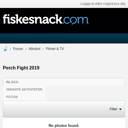
Logga in eller registrera dig
Forum
Allmänt
Filmer & TV
Perch Fight 2019
INLÄGG
SENASTE AKTIVITETEN
FOTON
Filter
No photos found.