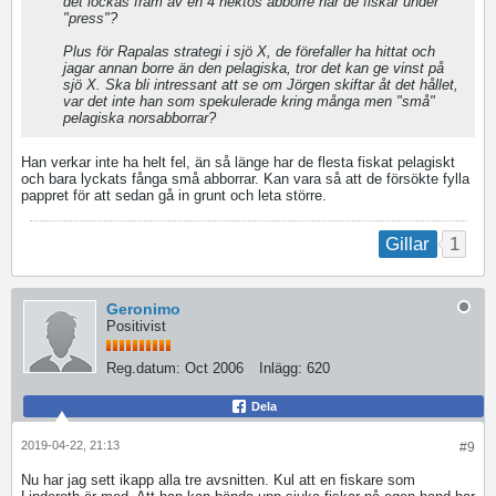
det lockas fram av en 4 hektos abborre när de fiskar under
"press"?
Plus för Rapalas strategi i sjö X, de förefaller ha hittat och
jagar annan borre än den pelagiska, tror det kan ge vinst på
sjö X. Ska bli intressant att se om Jörgen skiftar åt det hållet,
var det inte han som spekulerade kring många men "små"
pelagiska norsabborrar?
Han verkar inte ha helt fel, än så länge har de flesta fiskat pelagiskt
och bara lyckats fånga små abborrar. Kan vara så att de försökte fylla
pappret för att sedan gå in grunt och leta större.
1
Gillar
Geronimo
Positivist
Reg.datum:
Oct 2006
Inlägg:
620
Dela
2019-04-22, 21:13
#9
Nu har jag sett ikapp alla tre avsnitten. Kul att en fiskare som