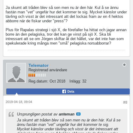
Ja skumt att tråden blev så sen men nu är den här. Kul å se ännu
fastän man "vet" ungefär hur det kommer te sig. Mycket känslor under
tävling och visst är det intressant att det lockas fram av en 4 hektos
abborre när de fiskar under "press"?
Plus för Rapalas strategi i sjö X, de förefaller ha hittat och jagar annan
borre än den pelagiska, tror det kan ge vinst på sjö X. Ska bli
intressant att se om Jörgen skiftar åt det hållet, var det inte han som
spekulerade kring många men "små" pelagiska norsabborrar?
Telemator
Registrerad användare
Reg.datum:
Oct 2018
Inlägg:
32
Dela
2019-04-18, 09:04
#8
Ursprungligen postat av
anteman
Ja skumt att tråden blev så sen men nu är den här. Kul å se
ännu fastän man "vet" ungefär hur det kommer te sig.
Mycket känslor under tävling och visst är det intressant att