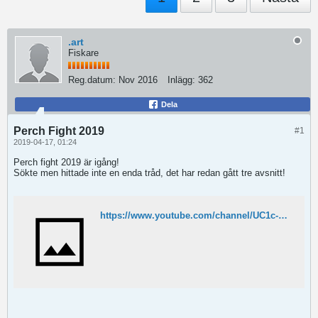
.art
Fiskare
Reg.datum:
Nov 2016
Inlägg:
362
Dela
Perch Fight 2019
#1
2019-04-17, 01:24
Perch fight 2019 är igång!
Sökte men hittade inte en enda tråd, det har redan gått tre avsnitt!
https://www.youtube.com/channel/UC1c-8kn6UW3IhfGHDu-h7lQ