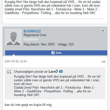
Kunglig film! Har länge haft den kopierad på VHS... för en tid sedan
sålde man ut gamla VHS:are på videoteket här i stan, kom då över:
Gädda (med Pär)- Havsfiske del 1 - Fiskelycka - Mete 1 - Mete 2 -
Gäddfiske - Pimpelfiske -Trolling ...alla för en hundring Helt OK!
BJORKIZZ
Registered User
Reg.datum:
Nov 2003
Inlägg:
210
Dela
2007-09-30, 18:44
#4
Ursprungligen postat av
LarsÖ
Kunglig film! Har länge haft den kopierad på VHS... för en tid
sedan sålde man ut gamla VHS:are på videoteket här i stan,
kom då över:
Gädda (med Pär)- Havsfiske del 1 - Fiskelycka - Mete 1 -
Mete 2 - Gäddfiske - Pimpelfiske -Trolling ...alla för en
hundring Helt OK!
kan du inte greja en kopia till mig