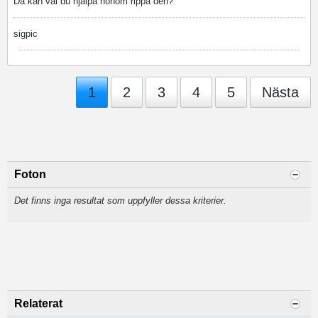
Då kan väl du hjälpa honom rippa den?
sigpic
1
2
3
4
5
Nästa
Foton
Det finns inga resultat som uppfyller dessa kriterier.
Relaterat