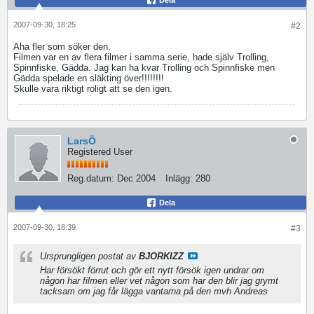
Dela
2007-09-30, 18:25
#2
Aha fler som söker den.
Filmen var en av flera filmer i samma serie, hade själv Trolling,
Spinnfiske, Gädda. Jag kan ha kvar Trolling och Spinnfiske men
Gädda spelade en släkting över!!!!!!!!
Skulle vara riktigt roligt att se den igen.
LarsÖ
Registered User
Reg.datum:
Dec 2004
Inlägg:
280
Dela
2007-09-30, 18:39
#3
Ursprungligen postat av
BJORKIZZ
Har försökt förrut och gör ett nytt försök igen undrar om
någon har filmen eller vet någon som har den blir jag grymt
tacksam om jag får lägga vantarna på den mvh Andreas