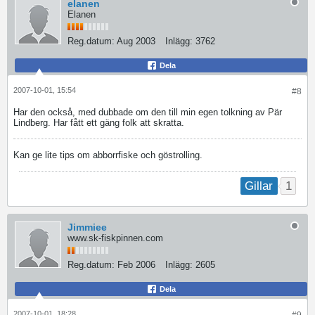
elanen
Elanen
Reg.datum:
Aug 2003
Inlägg:
3762
Dela
2007-10-01, 15:54
#8
Har den också, med dubbade om den till min egen tolkning av Pär
Lindberg. Har fått ett gäng folk att skratta.
Kan ge lite tips om abborrfiske och göstrolling.
1
Gillar
Jimmiee
www.sk-fiskpinnen.com
Reg.datum:
Feb 2006
Inlägg:
2605
Dela
2007-10-01, 18:28