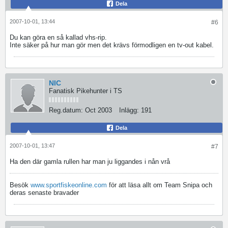
Dela
2007-10-01, 13:44
#6
Du kan göra en så kallad vhs-rip.
Inte säker på hur man gör men det krävs förmodligen en tv-out kabel.
NIC
Fanatisk Pikehunter i TS
Reg.datum:
Oct 2003
Inlägg:
191
Dela
2007-10-01, 13:47
#7
Ha den där gamla rullen har man ju liggandes i nån vrå
Besök
www.sportfiskeonline.com
för att läsa allt om Team Snipa och
deras senaste bravader