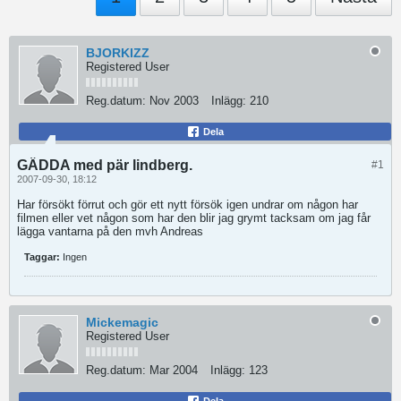
BJORKIZZ
Registered User
Reg.datum:
Nov 2003
Inlägg:
210
Dela
GÄDDA med pär lindberg.
#1
2007-09-30, 18:12
Har försökt förrut och gör ett nytt försök igen undrar om någon har
filmen eller vet någon som har den blir jag grymt tacksam om jag får
lägga vantarna på den mvh Andreas
Taggar:
Ingen
Mickemagic
Registered User
Reg.datum:
Mar 2004
Inlägg:
123