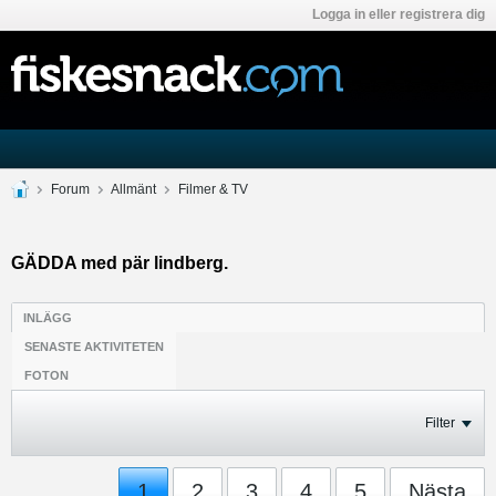
Logga in eller registrera dig
Forum
Allmänt
Filmer & TV
GÄDDA med pär lindberg.
INLÄGG
SENASTE AKTIVITETEN
FOTON
Filter
1
2
3
4
5
Nästa