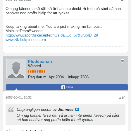
#9
Om jag känner larsö rätt så är han inte direkt Hi-tech på sånt så han
behöver nog proffs hjälp för att lyckas
Keep talking about me, You are just making me famous..
MainlineTeamSweden
http://www.sportfiskecenter.nu/sida....d=67&urubID=29
www.Sk-fiskpinnen.com
Flodebanan
Wanted
Reg.datum:
Apr 2004
Inlägg:
7506
Dela
2007-10-01, 18:32
#10
Ursprungligen postat av
Jimmiee
Om jag känner larsö rätt så är han inte direkt Hi-tech på sånt
så han behöver nog proffs hjälp för att lyckas