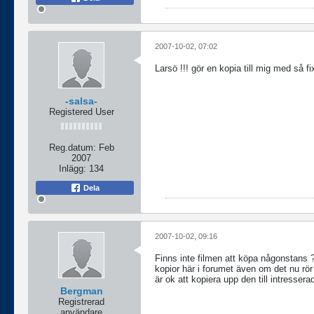
2007-10-02, 07:02
Larsö !!! gör en kopia till mig med så fixa
-salsa-
Registered User
Reg.datum:
Feb
2007
Inlägg:
134
Dela
2007-10-02, 09:16
Finns inte filmen att köpa någonstans ? 
kopior här i forumet även om det nu rör
är ok att kopiera upp den till intressera
Bergman
Registrerad
användare