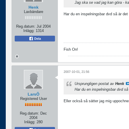
Jag ska se vad jag kan göra - ka
Henk
Laxbändare
Har du en inspelningsbar dvd så är det
Reg.datum:
Jul 2004
Inlägg:
1314
Dela
Fish On!
2007-10-01, 21:56
Ursprungligen postat av
Henk
Har du en inspelningsbar dvd så 
LarsÖ
Registered User
Eller också så sätter jag mig uppochner i
Reg.datum:
Dec
2004
Inlägg:
280