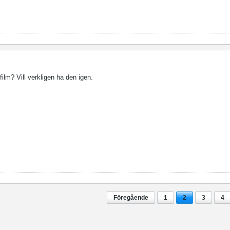
lm? Vill verkligen ha den igen.
Föregående
1
2
3
4