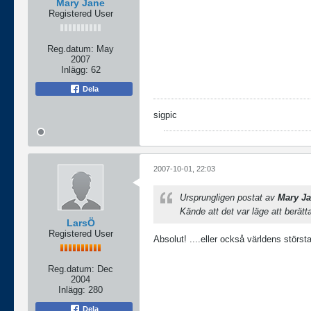
Mary Jane
Registered User
Reg.datum:
May
2007
Inlägg:
62
Dela
sigpic
2007-10-01, 22:03
Ursprungligen postat av
Mary J
Kände att det var läge att berät
LarsÖ
Registered User
Absolut! ....eller också världens största
Reg.datum:
Dec
2004
Inlägg:
280
Dela