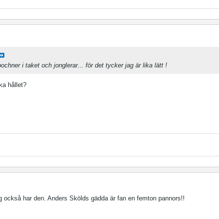
chner i taket och jonglerar... för det tycker jag är lika lätt !
ska hållet?
jag också har den. Anders Skölds gädda är fan en femton pannors!!