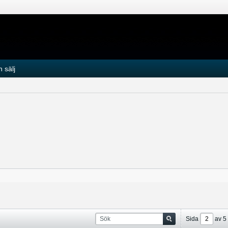
 sälj
Sida
av
5