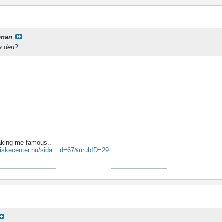
anan
pa den?
aking me famous..
fiskecenter.nu/sida....d=67&urubID=29