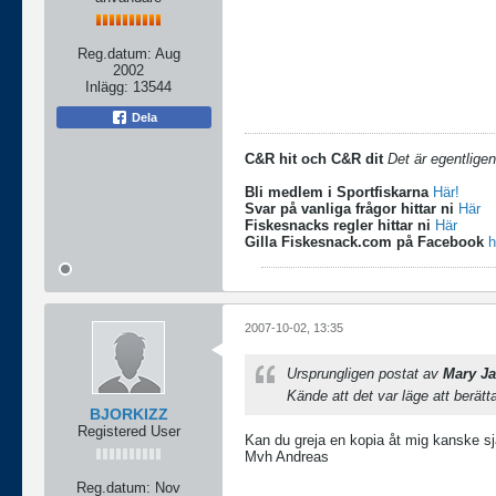
Reg.datum:
Aug
2002
Inlägg:
13544
Dela
C&R hit och C&R dit
Det är egentligen
Bli medlem i Sportfiskarna
Här!
Svar på vanliga frågor hittar ni
Här
Fiskesnacks regler hittar ni
Här
Gilla Fiskesnack.com på Facebook
h
2007-10-02, 13:35
Ursprungligen postat av
Mary J
Kände att det var läge att berät
BJORKIZZ
Registered User
Kan du greja en kopia åt mig kanske sjä
Mvh Andreas
Reg.datum:
Nov