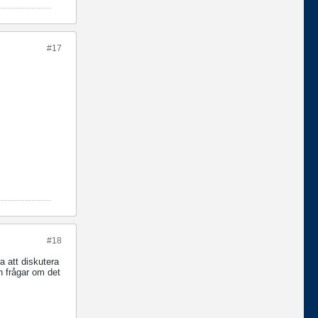
#17
#18
a att diskutera
h frågar om det