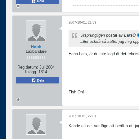
Dela
2007-10-01, 21:59
Ursprungligen postat av
LarsÖ
Eller också så sätter jag mig uppo
Henk
Laxbändare
Haha Lars, är du inte lagd åt det tekni
Reg.datum:
Jul 2004
Inlägg:
1314
Dela
Fish On!
2007-10-01, 22:01
Kände att det var läge att berätta att 