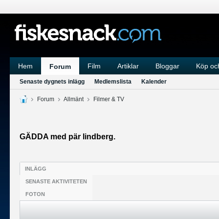
Hem
Film
Artiklar
Bloggar
Köp och
Forum
Senaste dygnets inlägg
Medlemslista
Kalender
Forum
Allmänt
Filmer & TV
GÄDDA med pär lindberg.
INLÄGG
SENASTE AKTIVITETEN
FOTON