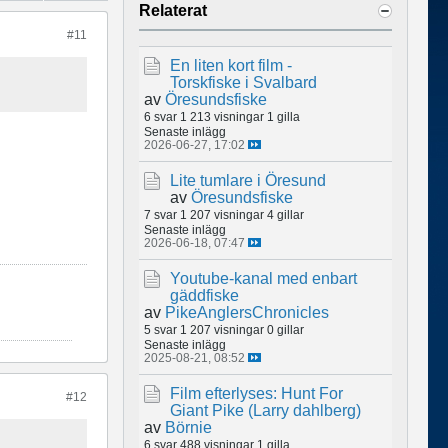
Relaterat
#11
En liten kort film -
Torskfiske i Svalbard
av
Öresundsfiske
6 svar
1 213 visningar
1 gilla
Senaste inlägg
2026-06-27, 17:02
Lite tumlare i Öresund
av
Öresundsfiske
7 svar
1 207 visningar
4 gillar
Senaste inlägg
2026-06-18, 07:47
Youtube-kanal med enbart
gäddfiske
av
PikeAnglersChronicles
5 svar
1 207 visningar
0 gillar
Senaste inlägg
2025-08-21, 08:52
Film efterlyses: Hunt For
#12
Giant Pike (Larry dahlberg)
av
Börnie
6 svar
488 visningar
1 gilla