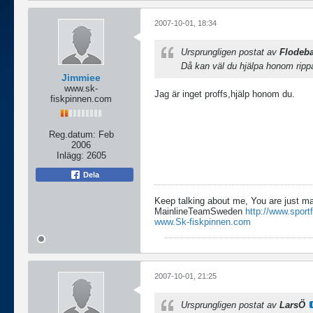
2007-10-01, 18:34
Ursprungligen postat av
Flodeb
Då kan väl du hjälpa honom rip
Jimmiee
www.sk-
Jag är inget proffs,hjälp honom du.
fiskpinnen.com
Reg.datum:
Feb
2006
Inlägg:
2605
Dela
Keep talking about me, You are just m
MainlineTeamSweden
http://www.sport
www.Sk-fiskpinnen.com
2007-10-01, 21:25
Ursprungligen postat av
LarsÖ