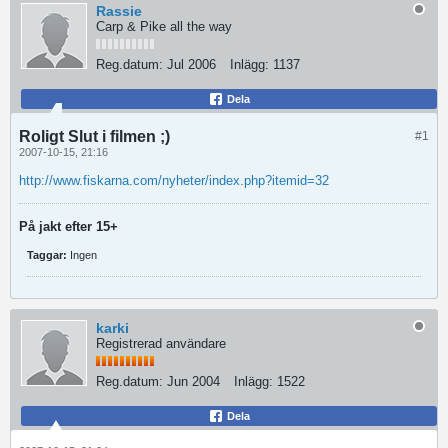
Rassie
Carp & Pike all the way
Reg.datum:
Jul 2006
Inlägg:
1137
Dela
Roligt Slut i filmen ;)
#1
2007-10-15, 21:16
http://www.fiskarna.com/nyheter/index.php?itemid=32
På jakt efter 15+
Taggar:
Ingen
karki
Registrerad användare
Reg.datum:
Jun 2004
Inlägg:
1522
Dela