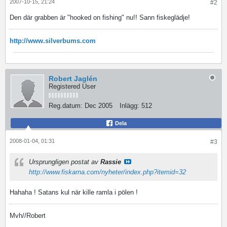
2007-10-15, 21:24
#2
Den där grabben är "hooked on fishing" nu!! Sann fiskeglädje!
http://www.silverbums.com
Robert Jaglén
Registered User
Reg.datum:
Dec 2005
Inlägg:
512
Dela
2008-01-04, 01:31
#3
Ursprungligen postat av
Rassie
http://www.fiskarna.com/nyheter/index.php?itemid=32
Hahaha ! Satans kul när kille ramla i pölen !
Mvh//Robert