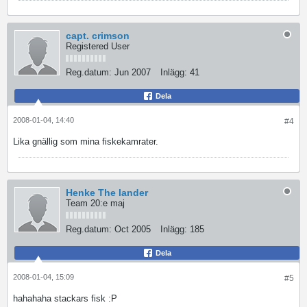
capt. crimson
Registered User
Reg.datum:
Jun 2007
Inlägg:
41
Dela
2008-01-04, 14:40
#4
Lika gnällig som mina fiskekamrater.
Henke The lander
Team 20:e maj
Reg.datum:
Oct 2005
Inlägg:
185
Dela
2008-01-04, 15:09
#5
hahahaha stackars fisk :P