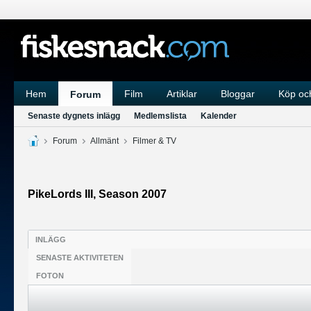
Hem
Film
Artiklar
Bloggar
Köp och
Forum
Senaste dygnets inlägg
Medlemslista
Kalender
Forum
Allmänt
Filmer & TV
PikeLords III, Season 2007
INLÄGG
SENASTE AKTIVITETEN
FOTON