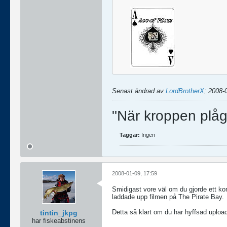
Senast ändrad av
LordBrotherX
;
2008-0
"När kroppen plåg
Taggar:
Ingen
2008-01-09, 17:59
Smidigast vore väl om du gjorde ett kont
laddade upp filmen på The Pirate Bay.
Detta så klart om du har hyffsad uploadh
tintin_jkpg
har fiskeabstinens