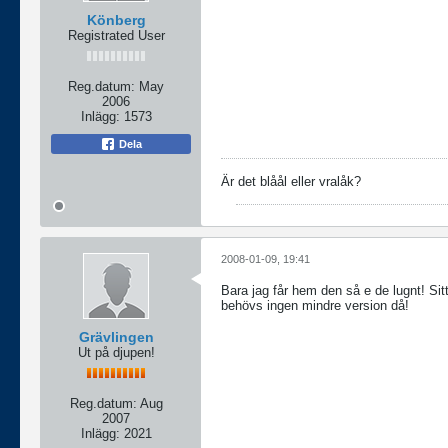
Könberg
Registrated User
Reg.datum:
May
2006
Inlägg:
1573
Dela
Är det blåål eller vralåk?
2008-01-09, 19:41
Bara jag får hem den så e de lugnt! Sit
behövs ingen mindre version då!
Grävlingen
Ut på djupen!
Reg.datum:
Aug
2007
Inlägg:
2021