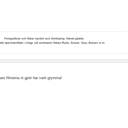
Fotograferar och fiskar mycket runt Jönköping, främst gädda
del specimenfiske i övrigt, på sommaren fiskas Ruda, Sutare, Sarv, Braxen m m.
gare filmerna ni gjort har varit grymma!