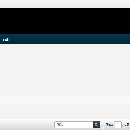
 sälj
Sida
av
5