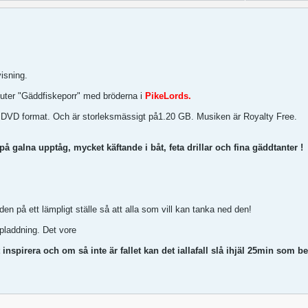
visning.
uter "Gäddfiskeporr" med bröderna i
PikeLords.
d i DVD format. Och är storleksmässigt på1.20 GB. Musiken är Royalty Free.
 galna upptåg, mycket käftande i båt, feta drillar och fina gäddtanter !
en på ett lämpligt ställe så att alla som vill kan tanka ned den!
uppladdning. Det vore
nspirera och om så inte är fallet kan det iallafall slå ihjäl 25min som b