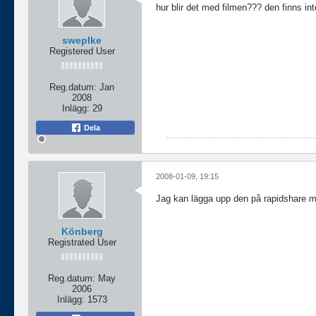
hur blir det med filmen??? den finns inte 
swepIke
Registered User
Reg.datum:
Jan
2008
Inlägg:
29
Dela
2008-01-09, 19:15
Jag kan lägga upp den på rapidshare men
Könberg
Registrated User
Reg.datum:
May
2006
Inlägg:
1573