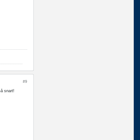
#9
så snart!