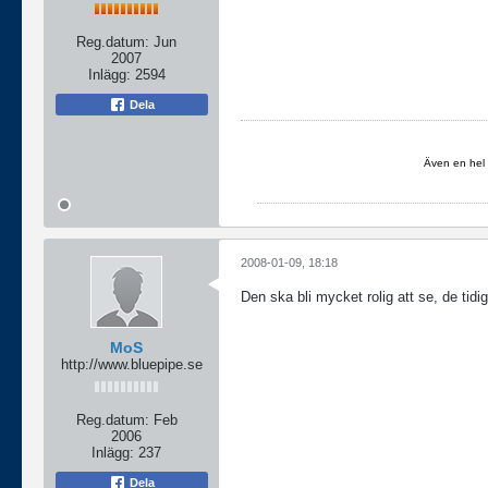
Reg.datum:
Jun
2007
Inlägg:
2594
Dela
Även en hel 
2008-01-09, 18:18
Den ska bli mycket rolig att se, de tidi
MoS
http://www.bluepipe.se
Reg.datum:
Feb
2006
Inlägg:
237
Dela