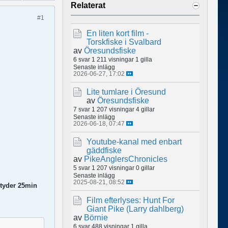
Relaterat
#1
En liten kort film -
Torskfiske i Svalbard
av
Öresundsfiske
6 svar
1 211 visningar
1 gilla
Senaste inlägg
2026-06-27, 17:02
Lite tumlare i Öresund
av
Öresundsfiske
7 svar
1 207 visningar
4 gillar
Senaste inlägg
2026-06-18, 07:47
Youtube-kanal med enbart
gäddfiske
av
PikeAnglersChronicles
5 svar
1 207 visningar
0 gillar
Senaste inlägg
2025-08-21, 08:52
etyder 25min
Film efterlyses: Hunt For
Giant Pike (Larry dahlberg)
av
Börnie
6 svar
488 visningar
1 gilla