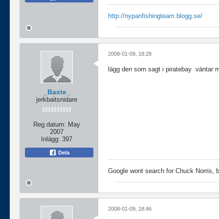
http://nypanfishingteam.blogg.se/
2008-01-09, 18:28
lägg den som sagt i piratebay
väntar 
_Baste_
jerkbaitsnidare
Reg.datum:
May
2007
Inlägg:
397
Dela
Google wont search for Chuck Norris, 
2008-01-09, 18:46