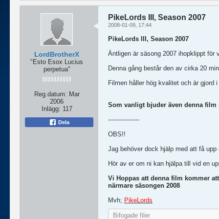
PikeLords III, Season 2007
2008-01-09, 17:44
PikeLords III, Season 2007
Äntligen är säsong 2007 ihopklippt för 
LordBrotherX
"Esto Esox Lucius
Denna gång består den av cirka 20 min
perpetua"
Filmen håller hög kvalitet och är gjor
Reg.datum:
Mar
2006
Som vanligt bjuder även denna film på
Inlägg:
117
----------------
Dela
OBS!!
Jag behöver dock hjälp med att få upp d
Hör av er om ni kan hjälpa till vid en 
Vi Hoppas att denna film kommer att i
närmare säsongen 2008
Mvh;
PikeLords
Bifogade filer