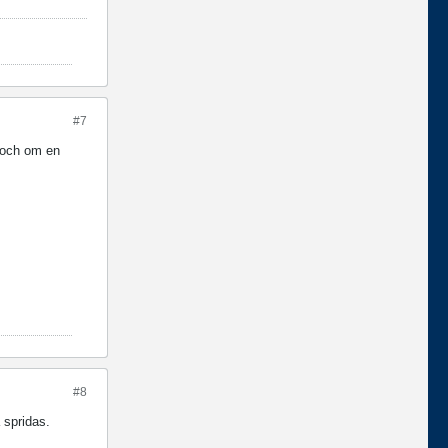
#7
, och om en
#8
 spridas.