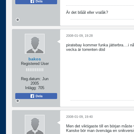
Dela
Är det blåål eller vralåk?
2008-01-09, 19:28
piratebay kommer funka jätterbra....i 
vecka är torrenten död
bakos
Registered User
Reg.datum:
Jun
2005
Inlägg:
705
Dela
2008-01-09, 19:40
Men det viktigaste till en början måste 
Kanske bör man överväga en snikvers