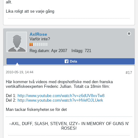
allt.
Lika roligt att se varje gång
AxlRose
Varför inte?
Reg.datum:
Apr 2007
Inlägg:
721
Dela
2010-05-19, 14:44
#17
Här kommer två videos med dropshotfiske med den franska
vertikalfiskeexperten Frederic Jullian. Totalt ca 18min film:
Del 1:
http://www.youtube.com/watch?v=z6dUV8xvTw8
Del 2:
http://www.youtube.com/watch?v=HVefOJLUerk
Man tackar fiskenyheter.se för det
--AXL, DUFF, SLASH, STEVEN, IZZY--
IN MEMORY OF GUNS N'
ROSES!