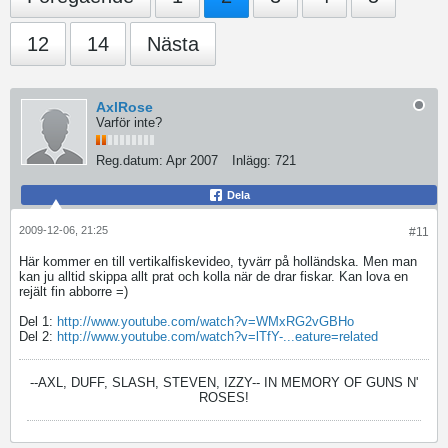
12
14
Nästa
AxlRose
Varför inte?
Reg.datum:
Apr 2007
Inlägg:
721
Dela
2009-12-06, 21:25
#11
Här kommer en till vertikalfiskevideo, tyvärr på holländska. Men man
kan ju alltid skippa allt prat och kolla när de drar fiskar. Kan lova en
rejält fin abborre =)
Del 1:
http://www.youtube.com/watch?v=WMxRG2vGBHo
Del 2:
http://www.youtube.com/watch?v=lTfY-...eature=related
--AXL, DUFF, SLASH, STEVEN, IZZY--
IN MEMORY OF GUNS N'
ROSES!