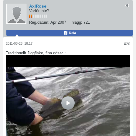
AxlRose
Varför inte?
Reg.datum:
Apr 2007
Inlägg:
721
Dela
2011-03-23, 18:17
#20
Traditionellt Jiggfiske, fina gösar
: