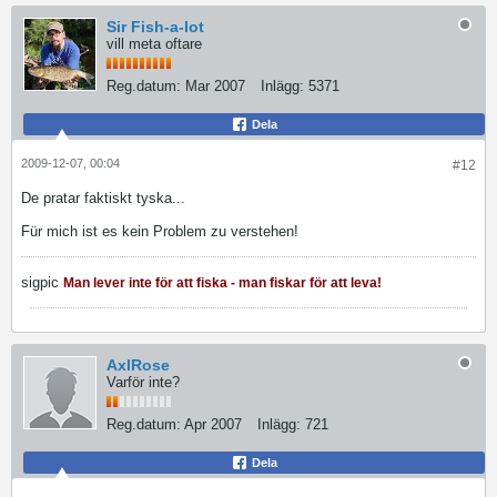
Sir Fish-a-lot
vill meta oftare
Reg.datum:
Mar 2007
Inlägg:
5371
Dela
2009-12-07, 00:04
#12
De pratar faktiskt tyska...
Für mich ist es kein Problem zu verstehen!
sigpic
Man lever inte för att fiska - man fiskar för att leva!
AxlRose
Varför inte?
Reg.datum:
Apr 2007
Inlägg:
721
Dela