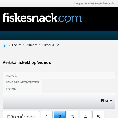
Logga in eller registrera dig
Forum
Allmänt
Filmer & TV
Vertikalfiskeklipp/videos
INLÄGG
SENASTE AKTIVITETEN
FOTON
Filter
Föregående
1
2
3
4
5