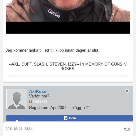
Jag kommer länka till ett till klipp innan dagen är slut
--AXL, DUFF, SLASH, STEVEN, IZZY--
IN MEMORY OF GUNS N'
ROSES!
AxlRose
Varför inte?
Reg.datum:
Apr 2007
Inlägg:
721
Dela
2011-03-21, 23:34
#19