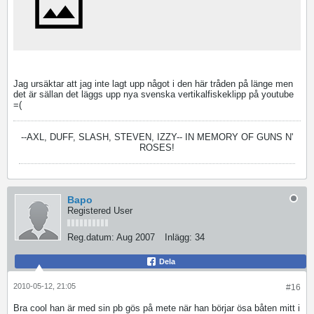
Jag ursäktar att jag inte lagt upp något i den här tråden på länge men
det är sällan det läggs upp nya svenska vertikalfiskeklipp på youtube
=(
--AXL, DUFF, SLASH, STEVEN, IZZY--
IN MEMORY OF GUNS N'
ROSES!
Bapo
Registered User
Reg.datum:
Aug 2007
Inlägg:
34
Dela
2010-05-12, 21:05
#16
Bra cool han är med sin pb gös på mete när han börjar ösa båten mitt i