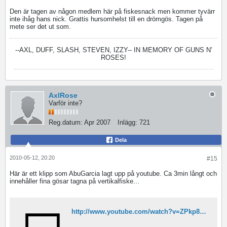
Den är tagen av någon medlem här på fiskesnack men kommer tyvärr
inte ihåg hans nick. Grattis hursomhelst till en drömgös. Tagen på
mete ser det ut som.
--AXL, DUFF, SLASH, STEVEN, IZZY--
IN MEMORY OF GUNS N'
ROSES!
AxlRose
Varför inte?
Reg.datum:
Apr 2007
Inlägg:
721
Dela
2010-05-12, 20:20
#15
Här är ett klipp som AbuGarcia lagt upp på youtube. Ca 3min långt och
innehåller fina gösar tagna på vertikalfiske...
http://www.youtube.com/watch?v=ZPkp8Gd3N7Y