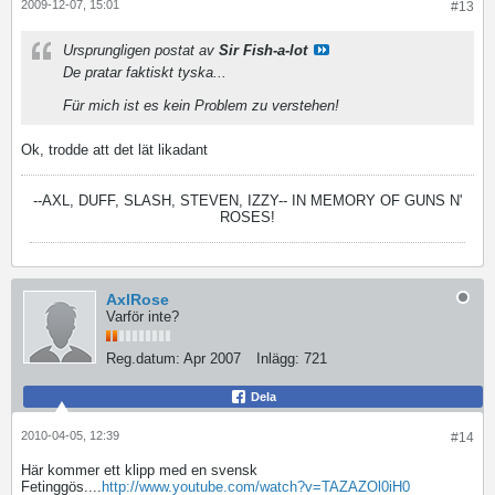
2009-12-07, 15:01
#13
Ursprungligen postat av
Sir Fish-a-lot
De pratar faktiskt tyska...
Für mich ist es kein Problem zu verstehen!
Ok, trodde att det lät likadant
--AXL, DUFF, SLASH, STEVEN, IZZY--
IN MEMORY OF GUNS N'
ROSES!
AxlRose
Varför inte?
Reg.datum:
Apr 2007
Inlägg:
721
Dela
2010-04-05, 12:39
#14
Här kommer ett klipp med en svensk
Fetinggös....
http://www.youtube.com/watch?v=TAZAZOl0iH0