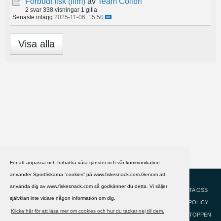
Forbudt fisk (film)
av
Team Colibri
2 svar
338 visningar
1 gilla
Senaste inlägg
2025-11-06, 15:50
Visa alla
För att anpassa och förbättra våra tjänster och vår kommunikation
använder Sportfiskarna ”cookies” på www.fiskesnack.com.Genom att
HJÄLP
Svenska
använda dig av www.fiskesnack.com så godkänner du detta. Vi säljer
KONTAKTA OSS
självklart inte vidare någon information om dig.
COOKIEPOLICY
Klicka här för att läsa mer om cookies och hur du tackar nej till dem.
GÅ TILL TOPPEN