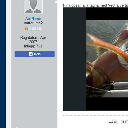
Fina gösar, alla tagna med Vectra verti
AxlRose
Varför inte?
Reg.datum:
Apr
2007
Inlägg:
721
Dela
--AXL, DU