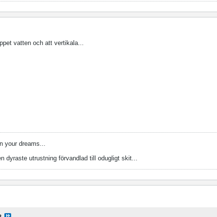
ppet vatten och att vertikala...
n your dreams...
n dyraste utrustning förvandlad till odugligt skit...
n