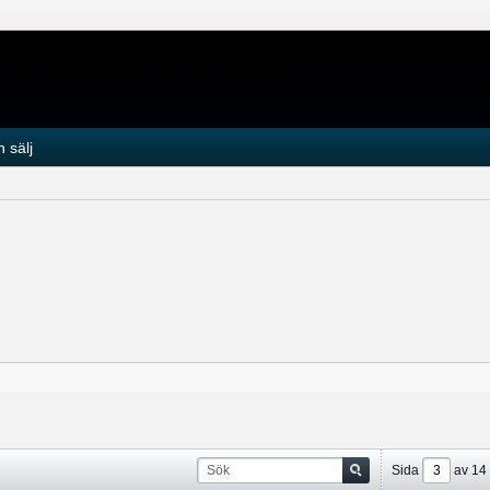
 sälj
Sida
av
14