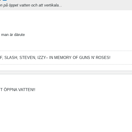
n på öppet vatten och att vertikala...
n man är därute
FF, SLASH, STEVEN, IZZY--
IN MEMORY OF GUNS N' ROSES!
IT ÖPPNA VATTEN!!