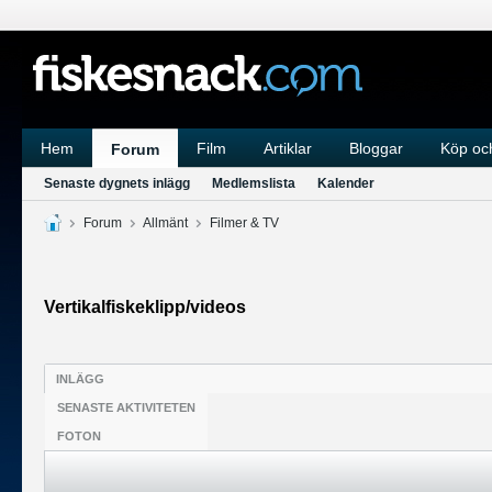
Hem
Film
Artiklar
Bloggar
Köp och
Forum
Senaste dygnets inlägg
Medlemslista
Kalender
Forum
Allmänt
Filmer & TV
Vertikalfiskeklipp/videos
INLÄGG
SENASTE AKTIVITETEN
FOTON