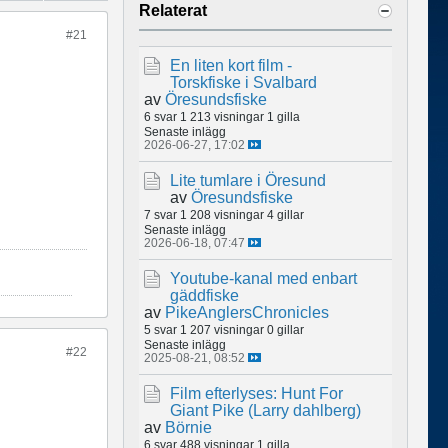
Relaterat
#21
En liten kort film -
Torskfiske i Svalbard
av
Öresundsfiske
6 svar
1 213 visningar
1 gilla
Senaste inlägg
2026-06-27, 17:02
Lite tumlare i Öresund
av
Öresundsfiske
7 svar
1 208 visningar
4 gillar
Senaste inlägg
2026-06-18, 07:47
Youtube-kanal med enbart
gäddfiske
av
PikeAnglersChronicles
5 svar
1 207 visningar
0 gillar
Senaste inlägg
#22
2025-08-21, 08:52
Film efterlyses: Hunt For
Giant Pike (Larry dahlberg)
av
Börnie
6 svar
488 visningar
1 gilla