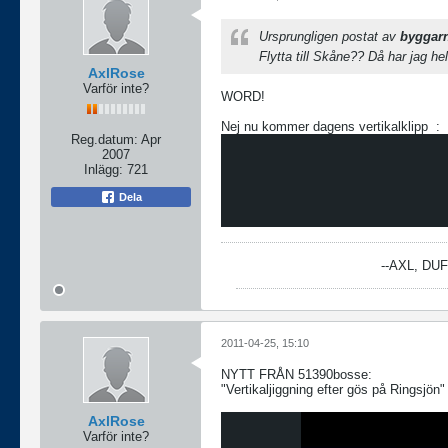
Ursprungligen postat av
byggar
Flytta till Skåne?? Då har jag hel
AxlRose
Varför inte?
WORD!
Nej nu kommer dagens vertikalklipp
:
Reg.datum:
Apr
2007
Inlägg:
721
Dela
--AXL, DU
2011-04-25, 15:10
NYTT FRÅN 51390bosse:
"Vertikaljiggning efter gös på Ringsjön"
AxlRose
Varför inte?