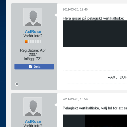
2011-03-25, 12:46
Flera gösar på pelagiskt vertikalfiske:
AxlRose
Varför inte?
Reg.datum:
Apr
2007
Inlägg:
721
Dela
--AXL, DU
2011-03-26, 10:59
Pelagiskt vertikalfiske, välj hd för att
AxlRose
Varför inte?