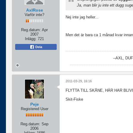
Ja, man blir ju inte ett dugg suge
AxlRose
Varför inte?
Nej inte jag heller...
Reg.datum:
Apr
2007
Men det är bara ca 1 månad kvar inna
Inlägg:
721
Dela
--AXL, DU
2011-03-29, 16:16
FLYTTA TILL SKÅNE, HÄR HAR BLIV
Skit-Fiske
Peje
Registered User
Reg.datum:
Sep
2006
Inlägg:
1686