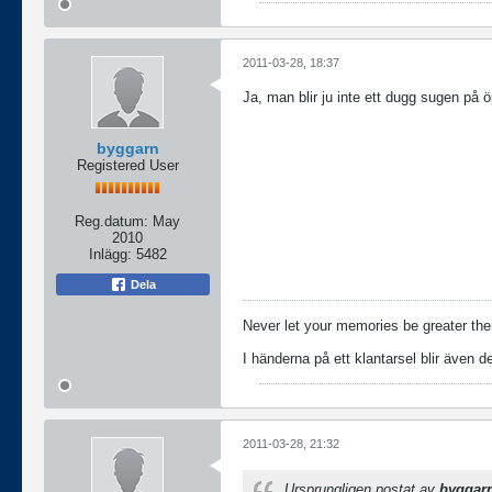
2011-03-28, 18:37
Ja, man blir ju inte ett dugg sugen på ö
byggarn
Registered User
Reg.datum:
May
2010
Inlägg:
5482
Dela
Never let your memories be greater the
I händerna på ett klantarsel blir även de
2011-03-28, 21:32
Ursprungligen postat av
byggar