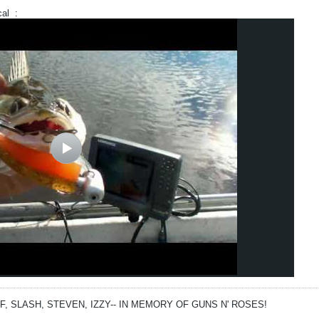
cal
:
FF, SLASH, STEVEN, IZZY--
IN MEMORY OF GUNS N' ROSES!