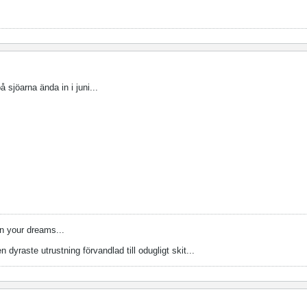
på sjöarna ända in i juni...
n your dreams...
n dyraste utrustning förvandlad till odugligt skit...