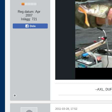
Reg.datum:
Apr
2007
Inlägg:
721
Dela
--AXL, DU
2011-03-28, 17:52