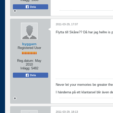
Dela
2011-03-29, 17:07
Flytta till Skåne?? Då har jag hellre is 
byggarn
Registered User
Reg.datum:
May
2010
Inlägg:
5482
Dela
Never let your memories be greater the
I händerna på ett klantarsel blir även de
2011-03-29, 18:13