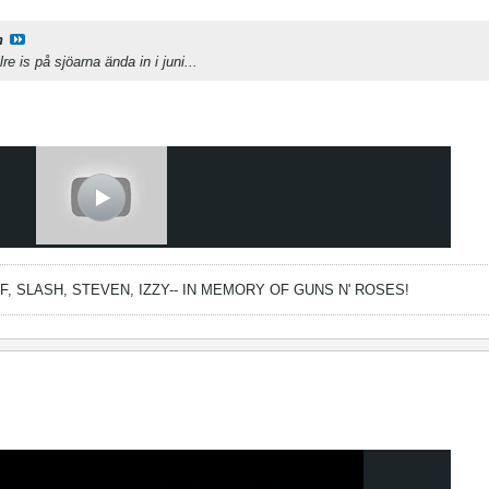
n
lre is på sjöarna ända in i juni...
FF, SLASH, STEVEN, IZZY--
IN MEMORY OF GUNS N' ROSES!