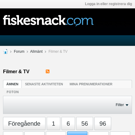
Logga in eller registrera dig
Forum
Allmänt
Filmer & TV
Filmer & TV
ÄMNEN
SENASTE AKTIVITETEN
MINA PRENUMERATIONER
FOTON
Filter
Föregående
1
6
56
96