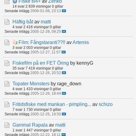
Fiske tv4+
av
Zenko
14 svar
2 839 visningar
0 gillar
Senaste inlägg
2006-01-08, 23:13
Häftig båt
av
matti
4 svar
2 416 visningar
0 gillar
Senaste inlägg
2005-12-28, 09:25
Film: Fångstaranti??!!
av
Artemis
3 svar
2 003 visningar
0 gillar
Senaste inlägg
2005-12-27, 11:57
Fiskefilm på en FET Öring
by kennyG
35 svar
7 419 visningar
0 gillar
Senaste inlägg
2005-12-26, 20:52
Topater Monsters
by rage_down
4 svar
1 433 visningar
0 gillar
Senaste inlägg
2005-12-26, 18:44
Fritidsfiske med mankan - pimpling...
av
schizo
7 svar
1 730 visningar
0 gillar
Senaste inlägg
2005-12-25, 18:50
Gammal Rapala
av
matti
1 svar
1 447 visningar
0 gillar
Senaste inlägg
2005-12-22, 18:11