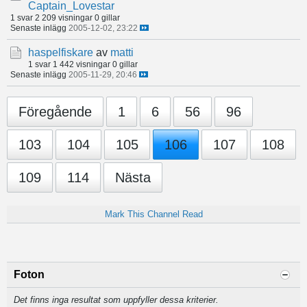
Captain_Lovestar
1 svar
2 209 visningar
0 gillar
Senaste inlägg
2005-12-02, 23:22
haspelfiskare
av
matti
1 svar
1 442 visningar
0 gillar
Senaste inlägg
2005-11-29, 20:46
Föregående
1
6
56
96
103
104
105
106
107
108
109
114
Nästa
Mark This Channel Read
Foton
Det finns inga resultat som uppfyller dessa kriterier.