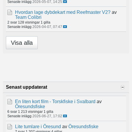
Senaste inlägg
2026-05-07, 14:25
Hvordan lage dybdekart med Reefmaster V2?
av
Team Colibri
2 svar
128 visningar
1 gilla
Senaste inlägg
2026-04-07, 07:47
Visa alla
Senast uppdaterat
En liten kort film - Torskfiske i Svalbard
av
Öresundsfiske
6 svar
1 213 visningar
1 gilla
Senaste inlägg
2026-06-27, 17:02
Lite tumlare i Öresund
av
Öresundsfiske
7 svar
1 207 visningar
4 gillar