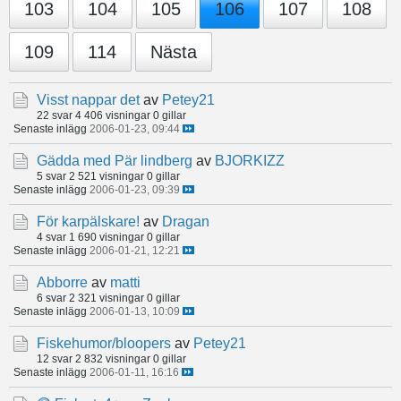
103
104
105
106
107
108
109
114
Nästa
Visst nappar det
av
Petey21
22 svar
4 406 visningar
0 gillar
Senaste inlägg
2006-01-23, 09:44
Gädda med Pär lindberg
av
BJORKIZZ
5 svar
2 521 visningar
0 gillar
Senaste inlägg
2006-01-23, 09:39
För karpälskare!
av
Dragan
4 svar
1 690 visningar
0 gillar
Senaste inlägg
2006-01-21, 12:21
Abborre
av
matti
6 svar
2 321 visningar
0 gillar
Senaste inlägg
2006-01-13, 10:09
Fiskehumor/bloopers
av
Petey21
12 svar
2 832 visningar
0 gillar
Senaste inlägg
2006-01-11, 16:16