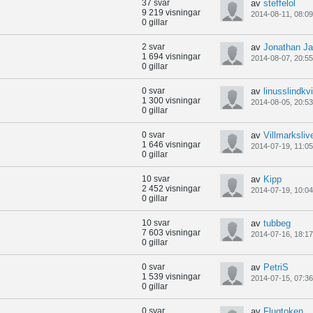
37 svar
av
steffelol
9 219 visningar
2014-08-11, 08:09
0 gillar
2 svar
av
Jonathan J
1 694 visningar
2014-08-07, 20:55
0 gillar
0 svar
av
linusslindkv
1 300 visningar
2014-08-05, 20:53
0 gillar
0 svar
av
Villmarksliv
1 646 visningar
2014-07-19, 11:05
0 gillar
10 svar
av
Kipp
2 452 visningar
2014-07-19, 10:04
0 gillar
10 svar
av
tubbeg
7 603 visningar
2014-07-16, 18:17
0 gillar
0 svar
av
PetriS
1 539 visningar
2014-07-15, 07:36
0 gillar
0 svar
av
Flugtoken