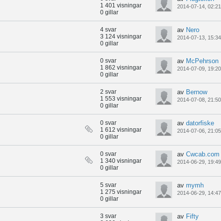
1 401 visningar
2014-07-14, 02:21
0 gillar
4 svar
av
Nero
3 124 visningar
2014-07-13, 15:34
0 gillar
0 svar
av
McPehrson
1 862 visningar
2014-07-09, 19:20
0 gillar
2 svar
av
Bernow
1 553 visningar
2014-07-08, 21:50
0 gillar
0 svar
av
datorfiske
1 612 visningar
2014-07-06, 21:05
0 gillar
0 svar
av
Cwcab.com
1 340 visningar
2014-06-29, 19:49
0 gillar
5 svar
av
mymh
1 275 visningar
2014-06-29, 14:47
0 gillar
3 svar
av
Fifty