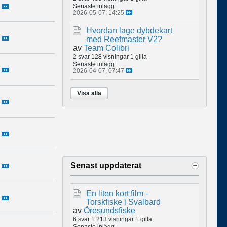
Senaste inlägg
2026-05-07, 14:25
Hvordan lage dybdekart
med Reefmaster V2?
av
Team Colibri
2 svar
128 visningar
1 gilla
Senaste inlägg
2026-04-07, 07:47
Visa alla
Senast uppdaterat
En liten kort film -
Torskfiske i Svalbard
av
Öresundsfiske
6 svar
1 213 visningar
1 gilla
Senaste inlägg