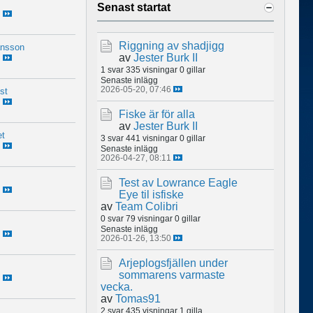
Senast startat
Riggning av shadjigg
ansson
av
Jester Burk II
1 svar
335 visningar
0 gillar
Senaste inlägg
2026-05-20, 07:46
ist
Fiske är för alla
av
Jester Burk II
et
3 svar
441 visningar
0 gillar
Senaste inlägg
2026-04-27, 08:11
Test av Lowrance Eagle
Eye til isfiske
av
Team Colibri
0 svar
79 visningar
0 gillar
Senaste inlägg
2026-01-26, 13:50
Arjeplogsfjällen under
sommarens varmaste
vecka.
av
Tomas91
2 svar
435 visningar
1 gilla