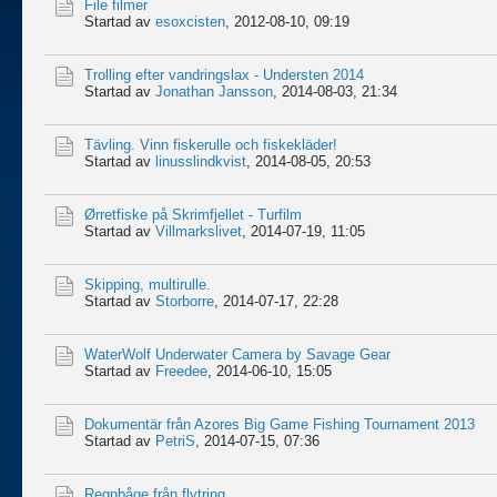
File filmer
Startad av
esoxcisten
,
2012-08-10, 09:19
Trolling efter vandringslax - Understen 2014
Startad av
Jonathan Jansson
,
2014-08-03, 21:34
Tävling. Vinn fiskerulle och fiskekläder!
Startad av
linusslindkvist
,
2014-08-05, 20:53
Ørretfiske på Skrimfjellet - Turfilm
Startad av
Villmarkslivet
,
2014-07-19, 11:05
Skipping, multirulle.
Startad av
Storborre
,
2014-07-17, 22:28
WaterWolf Underwater Camera by Savage Gear
Startad av
Freedee
,
2014-06-10, 15:05
Dokumentär från Azores Big Game Fishing Tournament 2013
Startad av
PetriS
,
2014-07-15, 07:36
Regnbåge från flytring