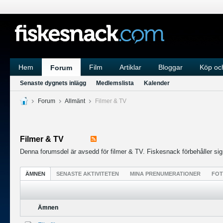
Hem
Film
Artiklar
Bloggar
Köp och
Forum
Senaste dygnets inlägg
Medlemslista
Kalender
Forum
Allmänt
Filmer & TV
Filmer & TV
Denna forumsdel är avsedd för filmer & TV. Fiskesnack förbehåller sig rä
ÄMNEN
SENASTE AKTIVITETEN
MINA PRENUMERATIONER
FO
Ämnen