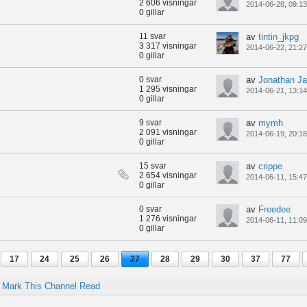
2 606 visningar
2014-06-28, 09:13
0 gillar
11 svar
av
tintin_jkpg
3 317 visningar
2014-06-22, 21:27
0 gillar
0 svar
av
Jonathan J
1 295 visningar
2014-06-21, 13:14
0 gillar
9 svar
av
mymh
2 091 visningar
2014-06-19, 20:18
0 gillar
15 svar
av
crippe
2 654 visningar
2014-06-11, 15:47
0 gillar
0 svar
av
Freedee
1 276 visningar
2014-06-11, 11:09
0 gillar
17
24
25
26
27
28
29
30
37
77
Mark This Channel Read