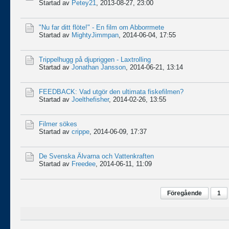
Startad av
Petey21
,
2013-08-27, 23:00
"Nu far ditt flöte!" - En film om Abborrmete
Startad av
MightyJimmpan
,
2014-06-04, 17:55
Trippelhugg på djupriggen - Laxtrolling
Startad av
Jonathan Jansson
,
2014-06-21, 13:14
FEEDBACK: Vad utgör den ultimata fiskefilmen?
Startad av
Joelthefisher
,
2014-02-26, 13:55
Filmer sökes
Startad av
crippe
,
2014-06-09, 17:37
De Svenska Älvarna och Vattenkraften
Startad av
Freedee
,
2014-06-11, 11:09
Föregående
1