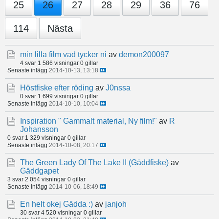
25
26
27
28
29
36
76
114
Nästa
min lilla film vad tycker ni
av
demon200097
4 svar
1 586 visningar
0 gillar
Senaste inlägg
2014-10-13, 13:18
Höstfiske efter röding
av
J0nssa
0 svar
1 699 visningar
0 gillar
Senaste inlägg
2014-10-10, 10:04
Inspiration " Gammalt material, Ny film!"
av
R
Johansson
0 svar
1 329 visningar
0 gillar
Senaste inlägg
2014-10-08, 20:17
The Green Lady Of The Lake II (Gäddfiske)
av
Gäddgapet
3 svar
2 054 visningar
0 gillar
Senaste inlägg
2014-10-06, 18:49
En helt okej Gädda :)
av
janjoh
30 svar
4 520 visningar
0 gillar