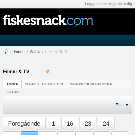
Logga in eller registrera dig
Forum
Allmänt
Filmer & TV
Filmer & TV
ÄMNEN
SENASTE AKTIVITETEN
MINA PRENUMERATIONER
FOTON
Filter
Föregående
1
16
23
24