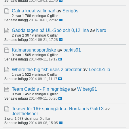
Senaste inlägg
2014-10-03, 21:40
Galna kreativa finnar!
av
Serigös
2 svar
1 788 visningar
0 gillar
Senaste inlägg
2014-10-01, 22:02
Gädda tagen på UL-Spö och 0,12 lina
av
Nero
2 svar
2 307 visningar
0 gillar
Senaste inlägg
2014-09-21, 17:28
Kalmarsundsportfiske
av
barkis91
0 svar
1 565 visningar
0 gillar
Senaste inlägg
2014-09-11, 19:12
Where the big fish rises 2 predator
av
LeechZilla
1 svar
1 522 visningar
0 gillar
Senaste inlägg
2014-09-11, 11:17
Team Caddis - Fin regnbåge
av
Wiberg91
0 svar
1 452 visningar
0 gillar
Senaste inlägg
2014-09-11, 05:20
Teaser för 16+ spinngädda- Norrlands Guld 3
av
Joelthefisher
1 svar
1 973 visningar
0 gillar
Senaste inlägg
2014-09-08, 15:05