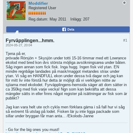
Moddifier
Registered User
Reg.datum:
May 2011
Inlägg:
207
Dela
Fyrväpplingen...hmm.
#1
2024-05-27, 20:04
Tjena på er,
prövade Rörsjön + Skysjön under totti 15-16 timmar med ett Lowrance
ekolod med bred kon dvs största möjliga avsökningsarea under båten.
Såg ingen annan som fick fisk. Inga hugg. Ingen fisk vid ytan. EN
mindre regnbåge landades på mask/maggot metandes strax under
ytan. Vi såg en HANDFULL ekon under dessa två dagar och jag kan
för mitt liv inte förstå hur detta är möjligt då vi verkligen nötte av
sjöarna med ekolodet. Fyrväpplingens-hemsida säger att dom sätter in
ca 350kg med fisk varje vecka! Ngn som kan bekräfta att dessa
mängder sätts in eller finns något register på isättningar av fisk som är
publikt?
Jag kan vara helt ute och cykla men förklara gärna i så fall hur vi såg
så extremt få utslag på lodet. Fisken lär ju inte ligga packade som
sillar under bryggan får man anta... /Ekolods-Janne​
- Go for the big ones you must!