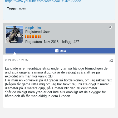
https://www.youtube.com/watch?v=PzOKf9A3oqc
Taggar:
Ingen
nephilim
Registered User
Reg.datum:
Nov 2013
Inlägg:
427
Dela
2024-05-27, 21:37
#2
Landade ni en regnbåge strax under ytan så hängde förmodligen de
andra på ungefär samma djup, då är de väldigt svåra att se på
ekolodet om man kör vanlig 2D.
Har man en konvinkel på 40 grader så borde konen, om jag räknat rätt
(Någon får gärna rätta mig om jag har tänkt fel), bli lite drygt 2 meter i
diameter på 3 meters djup, på 1 meter blir den 70 centimeter.
Står de väldigt nära ytan är det inte alls omöjligt att de skyggar för
båten och då får man aldrig in dem i konen.