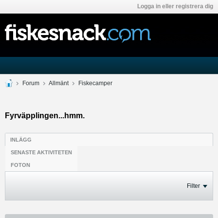
Logga in eller registrera dig
Forum
Allmänt
Fiskecamper
Fyrväpplingen...hmm.
INLÄGG
SENASTE AKTIVITETEN
FOTON
Filter