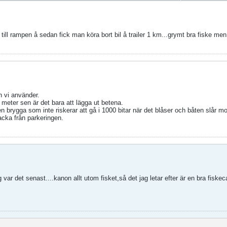
 till rampen å sedan fick man köra bort bil å trailer 1 km...grymt bra fiske m
 vi använder.
00 meter sen är det bara att lägga ut betena.
en brygga som inte riskerar att gå i 1000 bitar när det blåser och båten slår mo
acka från parkeringen.
var det senast....kanon allt utom fisket,så det jag letar efter är en bra fiske