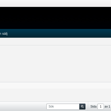
 sälj
Sida
av
1