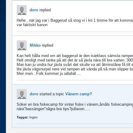
doro
replied
Hehe...när jag var i Baggerud så stog vi i kö 1 timme för att komma
var faktiskt kanon
Mikko
replied
Kan helt hålla med om att baggerud är den isärklass sämsta rampen
Helt otroligt med tanke på att det är så jävla nära till bra vatten. 3
Man kan ju undra hur jävla svårt det skulle va att åtminståne få till 
lite jävla vägsnurpel nere vid rampen att vända på så man slipper b
Men men...Folk kommer ju iallafall....
doro
started a topic
Vänern camp?
Söker en bra fiskecamp för vinter fiske i vänern,åmåls fiskecamping 
nära"bassängen"några bra tips?
jullaxen.....
Taggar:
Ingen