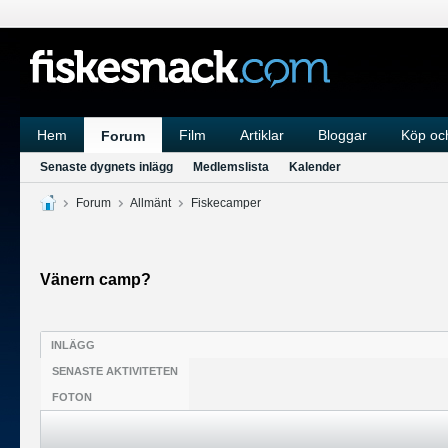
Hem
Film
Artiklar
Bloggar
Köp och
Forum
Senaste dygnets inlägg
Medlemslista
Kalender
Forum
Allmänt
Fiskecamper
Vänern camp?
INLÄGG
SENASTE AKTIVITETEN
FOTON