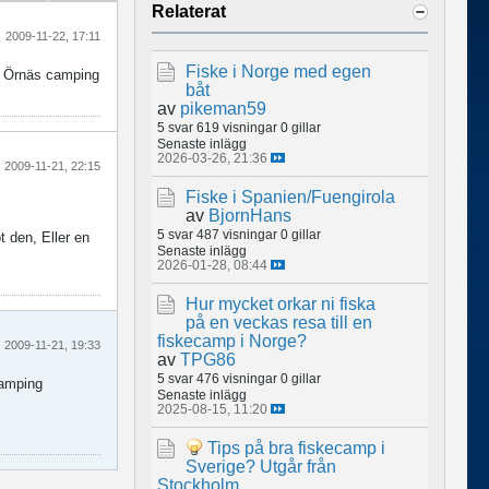
Relaterat
2009-11-22, 17:11
Fiske i Norge med egen
en Örnäs camping
båt
av
pikeman59
5 svar
619 visningar
0 gillar
Senaste inlägg
2026-03-26, 21:36
2009-11-21, 22:15
Fiske i Spanien/Fuengirola
av
BjornHans
5 svar
487 visningar
0 gillar
t den, Eller en
Senaste inlägg
2026-01-28, 08:44
Hur mycket orkar ni fiska
på en veckas resa till en
fiskecamp i Norge?
2009-11-21, 19:33
av
TPG86
5 svar
476 visningar
0 gillar
camping
Senaste inlägg
2025-08-15, 11:20
Tips på bra fiskecamp i
Sverige? Utgår från
Stockholm