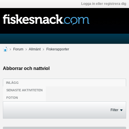
Logga in eller registrera dig
Forum
Allmänt
Fiskerapporter
Abborrar och nattviol
INLÄGG
SENASTE AKTIVITETEN
FOTON
Filter