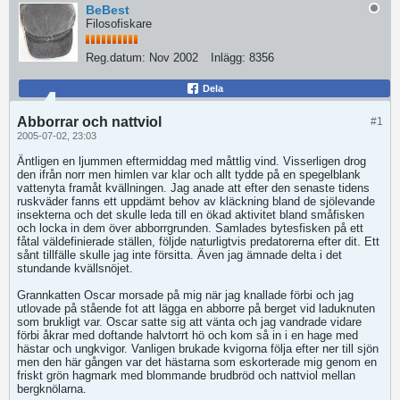
BeBest
Filosofiskare
Reg.datum:
Nov 2002
Inlägg:
8356
Dela
Abborrar och nattviol
#1
2005-07-02, 23:03
Äntligen en ljummen eftermiddag med måttlig vind. Visserligen drog
den ifrån norr men himlen var klar och allt tydde på en spegelblank
vattenyta framåt kvällningen. Jag anade att efter den senaste tidens
ruskväder fanns ett uppdämt behov av kläckning bland de sjölevande
insekterna och det skulle leda till en ökad aktivitet bland småfisken
och locka in dem över abborrgrunden. Samlades bytesfisken på ett
fåtal väldefinierade ställen, följde naturligtvis predatorerna efter dit. Ett
sånt tillfälle skulle jag inte försitta. Även jag ämnade delta i det
stundande kvällsnöjet.
Grannkatten Oscar morsade på mig när jag knallade förbi och jag
utlovade på stående fot att lägga en abborre på berget vid laduknuten
som brukligt var. Oscar satte sig att vänta och jag vandrade vidare
förbi åkrar med doftande halvtorrt hö och kom så in i en hage med
hästar och ungkvigor. Vanligen brukade kvigorna följa efter ner till sjön
men den här gången var det hästarna som eskorterade mig genom en
friskt grön hagmark med blommande brudbröd och nattviol mellan
bergknölarna.