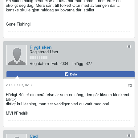
Åh vilken härlig berättelse att läsa när man kommit hem efter en
otroligt seg dag. Mera sånt till folket! Otur med avföringen där ...
kanske skulle gjort middag av bovarna där istället
Gone Fishing!
Flygfisken
Registered User
Reg.datum:
Feb 2004
Inlägg:
827
Dela
2005-07-03, 02:56
#3
Härligt Börje! din berättelse är som en sång, den går liksom klockrent i
takt:-)
riktigt kul läsning, man ser verkligen vad du varit med om!
MVH/Fredrik.
Cad