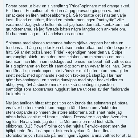
Första betet ut blev en silverglittrig ”Pride”-spinnare med orange sked.
Bild finns i Fotoalbumet. Redan när jag provade gången i vattnet
smackade en liten hektosabborre på. Så fortsatte det i nästan varje
kast. Ibland en större, ibland en mindre men ingen ”matnyttig” ville
vara med. Jag tyckte heller inte att jag hade den rätta kontakten med
grundstenarna, så jag flyttade båten några längder och ankrade om.
Nu hamnade jag mitt i händelsernas centrum.
Spinnare med skeden roterande bakom själva kroppen har ofta en
tendens att hänga upp kroken i tafsen under utkast och när de sjunker
fritt. Så är det också med ”Pride” - egentligen heter den väl Stripe i
ursprungligt skick - men den trasselrisken kan minimeras om man
bromsar linan lite innan nedslaget och precis när betet nått vattnet drar
åt sig spinnaren en kort bit samtidigt som man vevar in löslinan. Detta
medför att spinnarkroppen inte tvärdyker mot botten utan mera glider
snett nedåt med spinnande sked och kroken på släptåg. Har man
gömt beväpningen i en spretig dunvippa med styvt hackel eller en
riktigt yvig rävhårsbuske minskar också upphängningsrisken,
samtidigt som abborrarnas hugglust lättare utlöses av den fladdrande
kroktofsen.
När jag äntligen hittat rätt position och kunde dra spinnaren på bästa
vis över bottenskravlet kom huggen tätt. Dessutom väckte den
stenskrapande spinnaren de större abborrarna och snart hade jag
nästa halvkilosbit med fram till båten. Dessvärre slog slog även den
sig lös. Nu använde jag den lilla Mörrumrullen med löst ställd
slirbroms, 0.13 PowerProlina och det mjuka Fenwick-spöet men det
hjälpte inte för att dämpa ut fiskens knyckar. Det kom flera
storabborrar och hälsade på men ingen vågade lämna vattnet för att ta