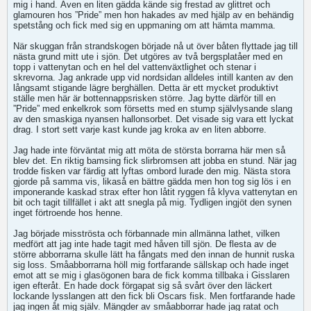
mig i hand. Även en liten gädda kände sig frestad av glittret och
glamouren hos ”Pride” men hon hakades av med hjälp av en behändig
spetstång och fick med sig en uppmaning om att hämta mamma.
När skuggan från strandskogen började nå ut över båten flyttade jag till
nästa grund mitt ute i sjön. Det utgöres av två bergsplatåer med en
topp i vattenytan och en hel del vattenväxtlighet och stenar i
skrevorna. Jag ankrade upp vid nordsidan alldeles intill kanten av den
långsamt stigande lägre berghällen. Detta är ett mycket produktivt
ställe men här är bottennappsrisken större. Jag bytte därför till en
”Pride” med enkelkrok som försetts med en stump självlysande slang
av den smaskiga nyansen hallonsorbet. Det visade sig vara ett lyckat
drag. I stort sett varje kast kunde jag kroka av en liten abborre.
Jag hade inte förväntat mig att möta de största borrarna här men så
blev det. En riktig bamsing fick slirbromsen att jobba en stund. När jag
trodde fisken var färdig att lyftas ombord lurade den mig. Nästa stora
gjorde på samma vis, likaså en bättre gädda men hon tog sig lös i en
imponerande kaskad strax efter hon låtit ryggen få klyva vattenytan en
bit och tagit tillfället i akt att snegla på mig. Tydligen ingjöt den synen
inget förtroende hos henne.
Jag började misströsta och förbannade min allmänna lathet, vilken
medfört att jag inte hade tagit med håven till sjön. De flesta av de
större abborrarna skulle lätt ha fångats med den innan de hunnit ruska
sig loss. Småabborrarna höll mig fortfarande sällskap och hade inget
emot att se mig i glasögonen bara de fick komma tillbaka i Gisslaren
igen efteråt. En hade dock förgapat sig så svårt över den läckert
lockande lysslangen att den fick bli Oscars fisk. Men fortfarande hade
jag ingen åt mig själv. Mängder av småabborrar hade jag ratat och