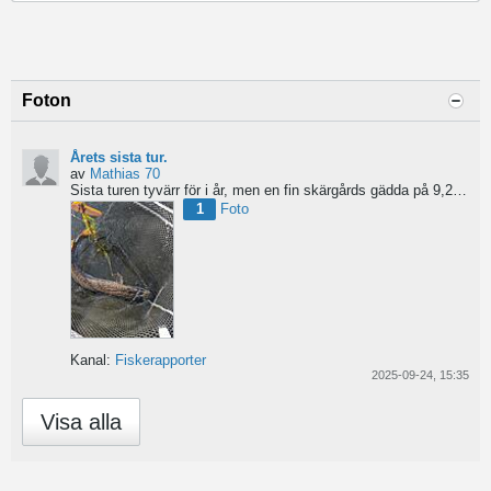
Foton
Årets sista tur.
av
Mathias 70
Sista turen tyvärr för i år, men en fin skärgårds gädda på 9,2 som tog en jack Cobb blev ett fint avslut....
1
Foto
Kanal:
Fiskerapporter
2025-09-24, 15:35
Visa alla