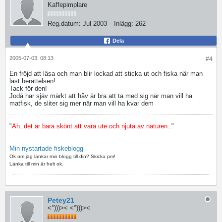
Kaffepimplare
Reg.datum:
Jul 2003
Inlägg:
262
Dela
2005-07-03, 08:13
#4
En fröjd att läsa och man blir lockad att sticka ut och fiska när man
läst berättelsen!
Tack för den!
Jodå har sjäv märkt att håv är bra att ta med sig när man vill ha
matfisk, de sliter sig mer när man vill ha kvar dem
"
Ah..det är bara skönt att vara ute och njuta av naturen..
"
Min nystartade fiskeblogg
Ok om jag länkar min blogg till din? Skicka pm!
Länka till min är helt ok.
Petey21
<°)))>< <°)))><