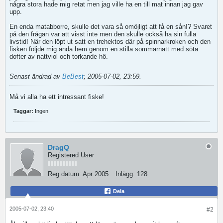
några stora hade mig retat men jag ville ha en till mat innan jag gav
upp.
En enda matabborre, skulle det vara så omöjligt att få en sån!? Svaret
på den frågan var att visst inte men den skulle också ha sin fulla
livstid! När den löpt ut satt en trehektos där på spinnarkroken och den
fisken följde mig ända hem genom en stilla sommarnatt med söta
dofter av nattviol och torkande hö.
Senast ändrad av
BeBest
;
2005-07-02, 23:59
.
Må vi alla ha ett intressant fiske!
Taggar:
Ingen
DragQ
Registered User
Reg.datum:
Apr 2005
Inlägg:
128
Dela
2005-07-02, 23:40
#2