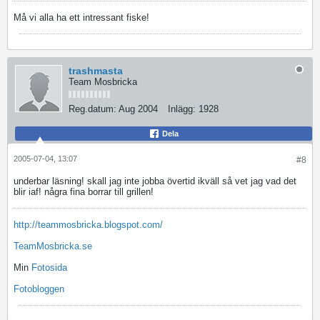
Må vi alla ha ett intressant fiske!
trashmasta
Team Mosbricka
Reg.datum:
Aug 2004
Inlägg:
1928
Dela
2005-07-04, 13:07
#8
underbar läsning! skall jag inte jobba övertid ikväll så vet jag vad det
blir iaf! några fina borrar till grillen!
http://teammosbricka.blogspot.com/
TeamMosbricka.se
Min
Fotosida
Fotobloggen