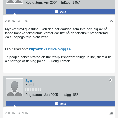
Reg.datum:
Apr 2004
Inlägg:
1457
Dela
2005-07-03, 19:06
#5
Mycket trevlig läsning! Och den där gäddan som inte hört sig av på
länge kanske fortfarande väntar där ute på en förföriskt presenterad
Zalt i papegojfärg, vem vet?
Min fiskeblogg:
http://mickesfiske.blogg.se/
"If people concentrated on the really important things in life, there'd be
a shortage of fishing poles." - Doug Larson
Syn
Borrul
Reg.datum:
Jun 2005
Inlägg:
658
Dela
2005-07-03, 21:07
#6