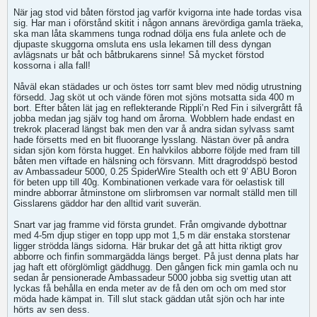
När jag stod vid båten förstod jag varför kvigorna inte hade tordas visa
sig. Har man i oförstånd skitit i någon annans ärevördiga gamla träeka,
ska man låta skammens tunga rodnad dölja ens fula anlete och de
djupaste skuggorna omsluta ens usla lekamen till dess dyngan
avlägsnats ur båt och båtbrukarens sinne! Så mycket förstod
kossorna i alla fall!
Nåväl ekan städades ur och östes torr samt blev med nödig utrustning
försedd. Jag sköt ut och vände fören mot sjöns motsatta sida 400 m
bort. Efter båten lät jag en reflekterande Rippli’n Red Fin i silvergrått få
jobba medan jag själv tog hand om årorna. Wobblern hade endast en
trekrok placerad längst bak men den var å andra sidan sylvass samt
hade försetts med en bit fluoorange lysslang. Nästan över på andra
sidan sjön kom första hugget. En halvkilos abborre följde med fram till
båten men viftade en hälsning och försvann. Mitt dragroddspö bestod
av Ambassadeur 5000, 0.25 SpiderWire Stealth och ett 9’ ABU Boron
för beten upp till 40g. Kombinationen verkade vara för oelastisk till
mindre abborrar åtminstone om slirbromsen var normalt ställd men till
Gisslarens gäddor har den alltid varit suverän.
Snart var jag framme vid första grundet. Från omgivande dybottnar
med 4-5m djup stiger en topp upp mot 1,5 m där enstaka storstenar
ligger strödda längs sidorna. Här brukar det gå att hitta riktigt grov
abborre och finfin sommargädda längs berget. På just denna plats har
jag haft ett oförglömligt gäddhugg. Den gången fick min gamla och nu
sedan år pensionerade Ambassadeur 5000 jobba sig svettig utan att
lyckas få behålla en enda meter av de få den om och om med stor
möda hade kämpat in. Till slut stack gäddan utåt sjön och har inte
hörts av sen dess.