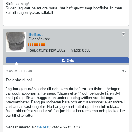
Skön läsning!
Sugen jag vart på att dra borre, har haft grymt segt borrfiske år, men
kul att någon lyckas iallafall.
BeBest
Filosofiskare
Reg.datum:
Nov 2002
Inlägg:
8356
Dela
2005-07-04, 12:39
#7
Tack ska ni ha!
Jag har gjort två vändor till och även då haft ett bra fiske. Lördagen
var dock abborrarna lite sega, ”dagen efter”? och behövde få en 3-4
kast på sig för att hugga men under söndagkvällen var det inga
tveksamheter. Pang på rödbetan bara och en tusenbroder eller större i
vart annat kast ungefär. Nu har jag snart fått ihop till en full röklåda.
Årets abborrfest stundar så fort jag hittat kantarellerna och plockat lite
bär till efterrätten.
Senast ändrad av
BeBest
;
2005-07-04, 13:13
.