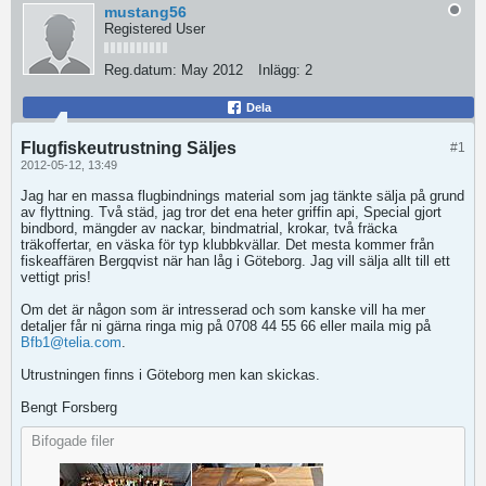
mustang56
Registered User
Reg.datum:
May 2012
Inlägg:
2
Dela
Flugfiskeutrustning Säljes
#1
2012-05-12, 13:49
Jag har en massa flugbindnings material som jag tänkte sälja på grund
av flyttning. Två städ, jag tror det ena heter griffin api, Special gjort
bindbord, mängder av nackar, bindmatrial, krokar, två fräcka
träkoffertar, en väska för typ klubbkvällar. Det mesta kommer från
fiskeaffären Bergqvist när han låg i Göteborg. Jag vill sälja allt till ett
vettigt pris!
Om det är någon som är intresserad och som kanske vill ha mer
detaljer får ni gärna ringa mig på 0708 44 55 66 eller maila mig på
Bfb1@telia.com
.
Utrustningen finns i Göteborg men kan skickas.
Bengt Forsberg
Bifogade filer