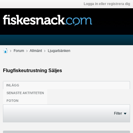
Logga in eller registrera dig
Forum
Allmänt
Ljugarbänken
Flugfiskeutrustning Säljes
INLÄGG
SENASTE AKTIVITETEN
FOTON
Filter