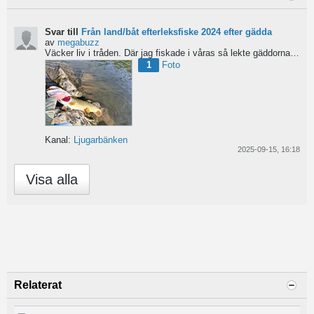
Svar till
Från land/båt efterleksfiske 2024 efter gädda
av
megabuzz
Väcker liv i tråden. Där jag fiskade i våras så lekte gäddorna från början av mars hela vägen in i juni...
1
Foto
Kanal:
Ljugarbänken
2025-09-15, 16:18
Visa alla
Relaterat