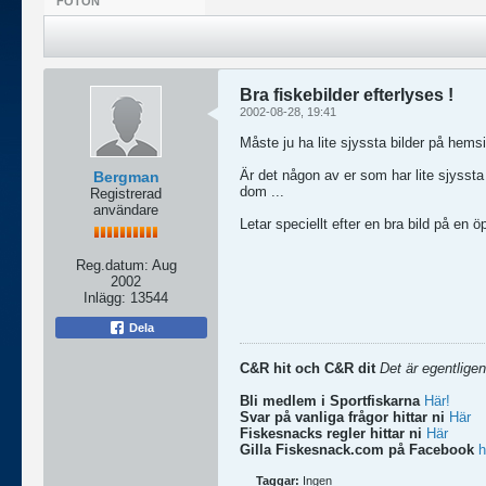
FOTON
Bra fiskebilder efterlyses !
2002-08-28, 19:41
Måste ju ha lite sjyssta bilder på hems
Är det någon av er som har lite sjyssta
Bergman
dom ...
Registrerad
användare
Letar speciellt efter en bra bild på en 
Reg.datum:
Aug
2002
Inlägg:
13544
Dela
C&R hit och C&R dit
Det är egentligen
Bli medlem i Sportfiskarna
Här!
Svar på vanliga frågor hittar ni
Här
Fiskesnacks regler hittar ni
Här
Gilla Fiskesnack.com på Facebook
h
Taggar:
Ingen