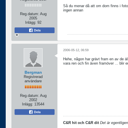
Så du menar då att om dom finns i fotoal
ingen annan
Reg.datum:
Aug
2005
Inlägg:
92
Dela
2006-05-12, 06:59
Hehe, någon har grävt fram en av de äls
vara ren och fin även framöver ... blir 
Bergman
Registrerad
användare
Reg.datum:
Aug
2002
Inlägg:
13544
Dela
C&R hit och C&R dit
Det är egentligen