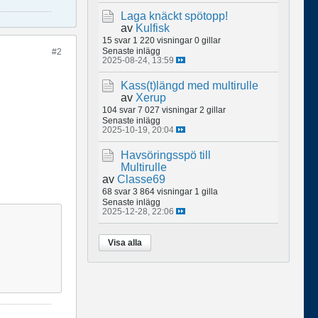
Laga knäckt spötopp!
av
Kulfisk
15 svar
1 220 visningar
0 gillar
Senaste inlägg
#2
2025-08-24, 13:59
Kass(t)längd med multirulle
av
Xerup
104 svar
7 027 visningar
2 gillar
Senaste inlägg
2025-10-19, 20:04
Havsöringsspö till
Multirulle
av
Classe69
68 svar
3 864 visningar
1 gilla
Senaste inlägg
2025-12-28, 22:06
Visa alla