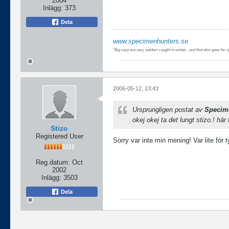
2004
Inlägg:
373
Dela
www.specimenhunters.se
"Big carp are very seldom caught in winter.. and that also goes fo
2006-05-12, 13:43
Ursprungligen postat av
Specim
okej okej ta det lungt stizo.! här 
Stizo
Registered User
Sorry var inte min mening! Var lite för tyd
Reg.datum:
Oct
2002
Inlägg:
3503
Dela