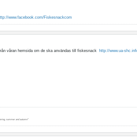
ttp://www.facebook.com/Fiskesnackcom
r från våran hemsida om de ska användas till fiskesnack
http://www.ua-shc.inf
r spring, summer and autumn"