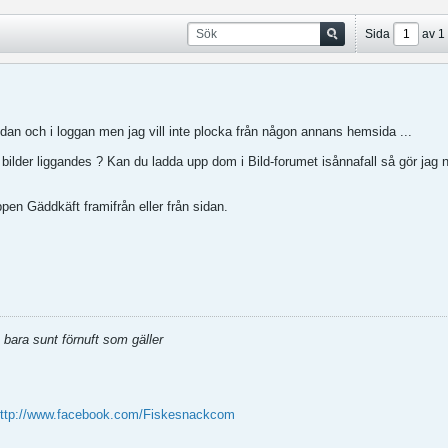
Sida
av
1
idan och i loggan men jag vill inte plocka från någon annans hemsida ...
 bilder liggandes ? Kan du ladda upp dom i Bild-forumet isånnafall så gör jag 
öppen Gäddkäft framifrån eller från sidan.
 bara sunt förnuft som gäller
ttp://www.facebook.com/Fiskesnackcom