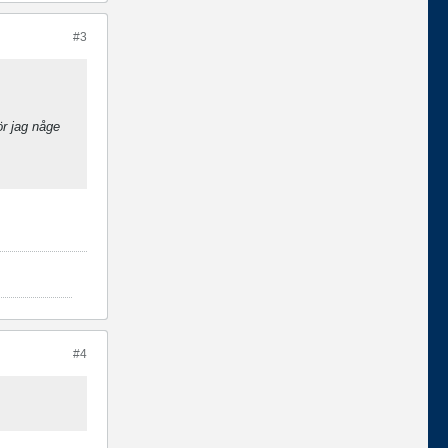
#3
.
ör jag någe
#4