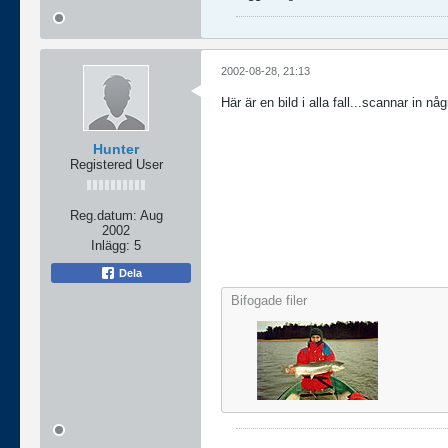
2002-08-28, 21:13
Här är en bild i alla fall...scannar in nå
Hunter
Registered User
Reg.datum:
Aug
2002
Inlägg:
5
Dela
Bifogade filer