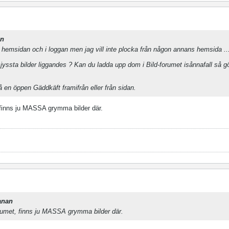
n
på hemsidan och i loggan men jag vill inte plocka från någon annans hemsida ..
sjyssta bilder liggandes ? Kan du ladda upp dom i Bild-forumet isånnafall så g
på en öppen Gäddkäft framifrån eller från sidan.
, finns ju MASSA grymma bilder där.
anan
lbumet, finns ju MASSA grymma bilder där.