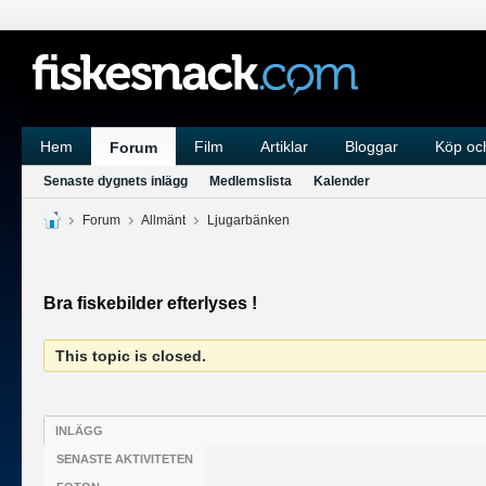
Hem
Film
Artiklar
Bloggar
Köp och
Forum
Senaste dygnets inlägg
Medlemslista
Kalender
Forum
Allmänt
Ljugarbänken
Bra fiskebilder efterlyses !
This topic is closed.
INLÄGG
SENASTE AKTIVITETEN