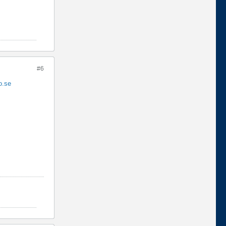
#6
o.se