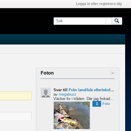
Logga in eller registrera dig
Foton
Svar till
Från land/båt efterleksfiske 2024 efter gädda
av
megabuzz
Väcker liv i tråden. Där jag fiskade i våras så lekte gäddorna från början av mars hela vägen in i juni...
1
Foto