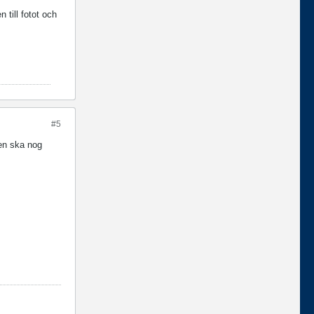
 till fotot och
#5
Den ska nog