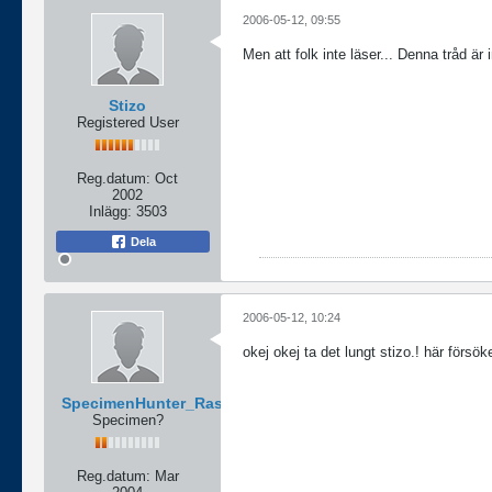
2006-05-12, 09:55
Men att folk inte läser... Denna tråd är
Stizo
Registered User
Reg.datum:
Oct
2002
Inlägg:
3503
Dela
2006-05-12, 10:24
okej okej ta det lungt stizo.! här försöke
SpecimenHunter_Rasmus
Specimen?
Reg.datum:
Mar