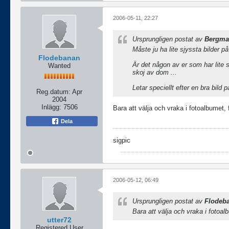
2006-05-11, 22:27
Ursprungligen postat av
Bergma
Måste ju ha lite sjyssta bilder 
Flodebanan
Är det någon av er som har lite 
Wanted
skoj av dom ...
Letar speciellt efter en bra bild 
Reg.datum:
Apr
2004
Inlägg:
7506
Bara att välja och vraka i fotoalbumet
Dela
sigpic
2006-05-12, 06:49
Ursprungligen postat av
Flodeb
Bara att välja och vraka i fotoa
utter72
Registered User