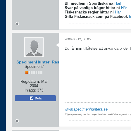
Bli medlem i Sportfiskarna
Här!
Svar på vanliga frågor hittar ni
Här
Fiskesnacks regler hittar ni
Här
Gilla Fiskesnack.com på Facebook
h
2006-05-12, 08:05
Du får min tillåtelse att använda bilde
SpecimenHunter_Rasmus
Specimen?
Reg.datum:
Mar
2004
Inlägg:
373
Dela
www.specimenhunters.se
"Big carp are very seldom caught in winter.. and that also goes fo