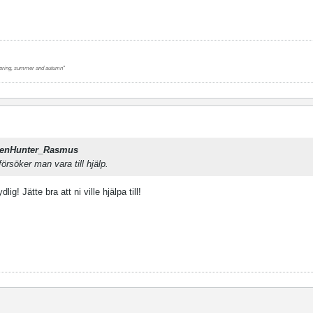
r spring, summer and autumn"
enHunter_Rasmus
försöker man vara till hjälp.
lig! Jätte bra att ni ville hjälpa till!