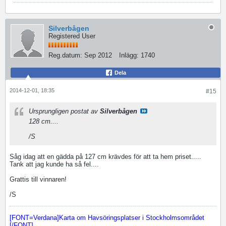
Silverbågen
Registered User
Reg.datum:
Sep 2012
Inlägg:
1740
Dela
2014-12-01, 18:35
#15
Ursprungligen postat av
Silverbågen
128 cm....
/S
Såg idag att en gädda på 127 cm krävdes för att ta hem priset.....
Tank att jag kunde ha så fel....
Grattis till vinnaren!
/S
[FONT=Verdana]Karta om Havsöringsplatser i Stockholmsområdet
[/FONT]