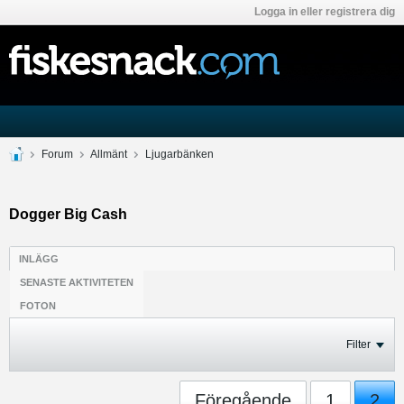
Logga in eller registrera dig
Forum
Allmänt
Ljugarbänken
Dogger Big Cash
INLÄGG
SENASTE AKTIVITETEN
FOTON
Filter
Föregående
1
2