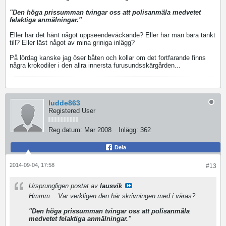
"Den höga prissumman tvingar oss att polisanmäla medvetet
felaktiga anmälningar."
Eller har det hänt något uppseendeväckande? Eller har man bara tänkt
till? Eller läst något av mina griniga inlägg?
På lördag kanske jag öser båten och kollar om det fortfarande finns
några krokodiler i den allra innersta furusundsskärgården...
ludde863
Registered User
Reg.datum:
Mar 2008
Inlägg:
362
Dela
2014-09-04, 17:58
#13
Ursprungligen postat av
lausvik
Hmmm... Var verkligen den här skrivningen med i våras?
"Den höga prissumman tvingar oss att polisanmäla
medvetet felaktiga anmälningar."