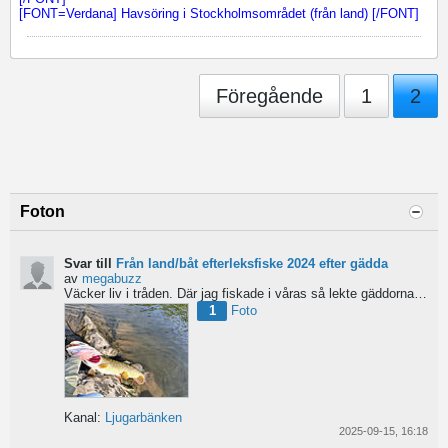
[FONT=Verdana] Havsöring i Stockholmsområdet (från land) [/FONT]
Föregående
1
2
Foton
Svar till
Från land/båt efterleksfiske 2024 efter gädda
av
megabuzz
Väcker liv i tråden. Där jag fiskade i våras så lekte gäddorna från början av mars hela vägen in i juni...
1
Foto
Kanal:
Ljugarbänken
2025-09-15, 16:18