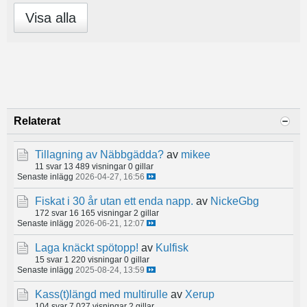
Visa alla
Relaterat
Tillagning av Näbbgädda?
av
mikee
11 svar
13 489 visningar
0 gillar
Senaste inlägg
2026-04-27, 16:56
Fiskat i 30 år utan ett enda napp.
av
NickeGbg
172 svar
16 165 visningar
2 gillar
Senaste inlägg
2026-06-21, 12:07
Laga knäckt spötopp!
av
Kulfisk
15 svar
1 220 visningar
0 gillar
Senaste inlägg
2025-08-24, 13:59
Kass(t)längd med multirulle
av
Xerup
104 svar
7 027 visningar
2 gillar