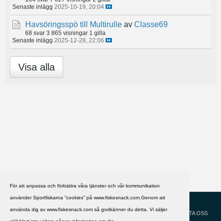
Senaste inlägg
2025-10-19, 20:04
Havsöringsspö till Multirulle
av
Classe69
68 svar
3 865 visningar
1 gilla
Senaste inlägg
2025-12-28, 22:06
Visa alla
För att anpassa och förbättra våra tjänster och vår kommunikation
använder Sportfiskarna ”cookies” på www.fiskesnack.com.Genom att
HJÄLP
Svenska
använda dig av www.fiskesnack.com så godkänner du detta. Vi säljer
KONTAKTA OSS