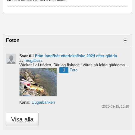
Foton
Svar till
Från land/båt efterleksfiske 2024 efter gädda
av
megabuzz
Väcker liv i tråden. Där jag fiskade i våras så lekte gäddorna från början av mars hela vägen in i juni...
1
Foto
Kanal:
Ljugarbänken
2025-09-15, 16:18
Visa alla