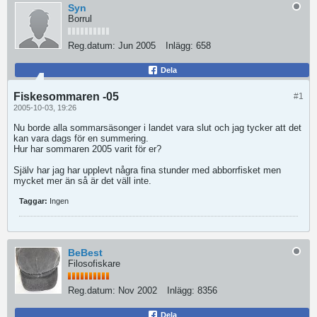
Syn
Borrul
Reg.datum:
Jun 2005
Inlägg:
658
Dela
Fiskesommaren -05
#1
2005-10-03, 19:26
Nu borde alla sommarsäsonger i landet vara slut och jag tycker att det
kan vara dags för en summering.
Hur har sommaren 2005 varit för er?
Själv har jag har upplevt några fina stunder med abborrfisket men
mycket mer än så är det väll inte.
Taggar:
Ingen
BeBest
Filosofiskare
Reg.datum:
Nov 2002
Inlägg:
8356
Dela