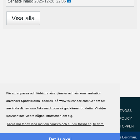
Senaste inlägg
2025-12-28, 22:06
Visa alla
För att anpassa och förbättra våra tjänster och vår kommunikation
använder Sportfiskarna ”cookies” på www.fiskesnack.com.Genom att
HJÄLP
Svenska
använda dig av www.fiskesnack.com så godkänner du detta. Vi säljer
KONTAKTA OSS
självklart inte vidare någon information om dig.
COOKIEPOLICY
Klicka här för att läsa mer om cookies och hur du tackar nej till dem.
GÅ TILL TOPPEN
Copyright ©2002 - 2021, FiskeSnack.com. Grundad 2002 av Anders Bergman.
Det är okej