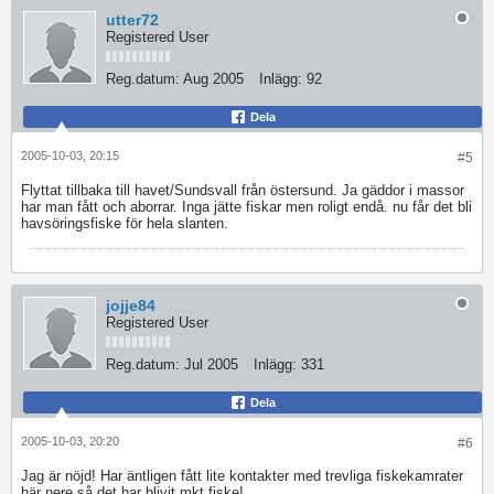
utter72
Registered User
Reg.datum:
Aug 2005
Inlägg:
92
Dela
2005-10-03, 20:15
#5
Flyttat tillbaka till havet/Sundsvall från östersund. Ja gäddor i massor
har man fått och aborrar. Inga jätte fiskar men roligt endå. nu får det bli
havsöringsfiske för hela slanten.
jojje84
Registered User
Reg.datum:
Jul 2005
Inlägg:
331
Dela
2005-10-03, 20:20
#6
Jag är nöjd! Har äntligen fått lite kontakter med trevliga fiskekamrater
här nere så det har blivit mkt fiske!