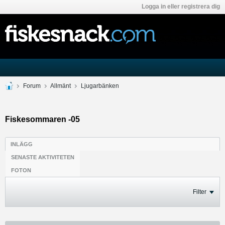
Logga in eller registrera dig
Forum
Allmänt
Ljugarbänken
Fiskesommaren -05
INLÄGG
SENASTE AKTIVITETEN
FOTON
Filter