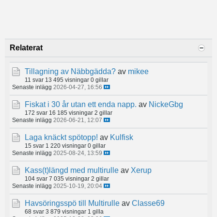
Relaterat
Tillagning av Näbbgädda?
av
mikee
11 svar
13 495 visningar
0 gillar
Senaste inlägg
2026-04-27, 16:56
Fiskat i 30 år utan ett enda napp.
av
NickeGbg
172 svar
16 185 visningar
2 gillar
Senaste inlägg
2026-06-21, 12:07
Laga knäckt spötopp!
av
Kulfisk
15 svar
1 220 visningar
0 gillar
Senaste inlägg
2025-08-24, 13:59
Kass(t)längd med multirulle
av
Xerup
104 svar
7 035 visningar
2 gillar
Senaste inlägg
2025-10-19, 20:04
Havsöringsspö till Multirulle
av
Classe69
68 svar
3 879 visningar
1 gilla