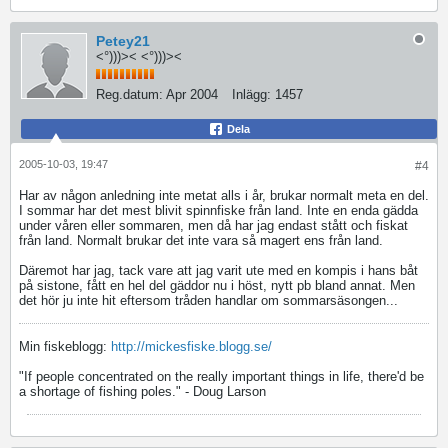
Petey21
<°)))>< <°)))><
Reg.datum:
Apr 2004
Inlägg:
1457
Dela
2005-10-03, 19:47
#4
Har av någon anledning inte metat alls i år, brukar normalt meta en del.
I sommar har det mest blivit spinnfiske från land. Inte en enda gädda
under våren eller sommaren, men då har jag endast stått och fiskat
från land. Normalt brukar det inte vara så magert ens från land.
Däremot har jag, tack vare att jag varit ute med en kompis i hans båt
på sistone, fått en hel del gäddor nu i höst, nytt pb bland annat. Men
det hör ju inte hit eftersom tråden handlar om sommarsäsongen...
Min fiskeblogg:
http://mickesfiske.blogg.se/
"If people concentrated on the really important things in life, there'd be
a shortage of fishing poles." - Doug Larson