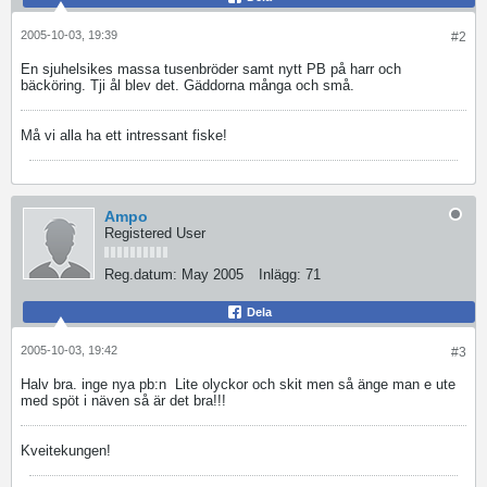
2005-10-03, 19:39
#2
En sjuhelsikes massa tusenbröder samt nytt PB på harr och
bäcköring. Tji ål blev det. Gäddorna många och små.
Må vi alla ha ett intressant fiske!
Ampo
Registered User
Reg.datum:
May 2005
Inlägg:
71
Dela
2005-10-03, 19:42
#3
Halv bra. inge nya pb:n
Lite olyckor och skit men så änge man e ute
med spöt i näven så är det bra!!!
Kveitekungen!