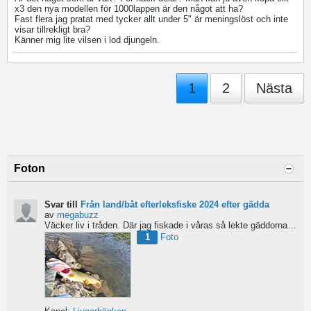
x3 den nya modellen för 1000lappen är den något att ha?
Fast flera jag pratat med tycker allt under 5" är meningslöst och inte
visar tillrekligt bra?
Känner mig lite vilsen i lod djungeln.
1
2
Nästa
Foton
Svar till
Från land/båt efterleksfiske 2024 efter gädda
av
megabuzz
Väcker liv i tråden. Där jag fiskade i våras så lekte gäddorna från början av mars hela vägen in i juni...
1
Foto