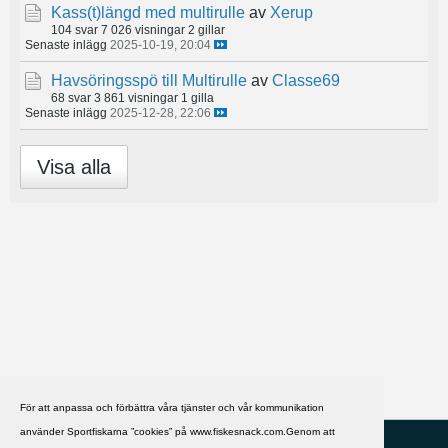
Kass(t)längd med multirulle
av
Xerup
104 svar
7 026 visningar
2 gillar
Senaste inlägg
2025-10-19, 20:04
Havsöringsspö till Multirulle
av
Classe69
68 svar
3 861 visningar
1 gilla
Senaste inlägg
2025-12-28, 22:06
Visa alla
För att anpassa och förbättra våra tjänster och vår kommunikation
använder Sportfiskarna ”cookies” på www.fiskesnack.com.Genom att
HJÄLP
Svenska