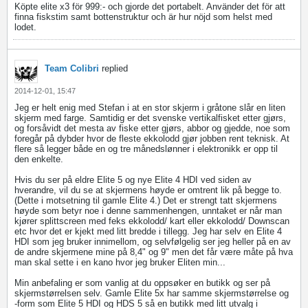
Köpte elite x3 för 999:- och gjorde det portabelt. Använder det för att
finna fiskstim samt bottenstruktur och är hur nöjd som helst med
lodet.
Team Colibri
replied
2014-12-01, 15:47
Jeg er helt enig med Stefan i at en stor skjerm i gråtone slår en liten
skjerm med farge. Samtidig er det svenske vertikalfisket etter gjørs,
og forsåvidt det mesta av fiske etter gjørs, abbor og gjedde, noe som
foregår på dybder hvor de fleste ekkolodd gjør jobben rent teknisk. At
flere så legger både en og tre månedslønner i elektronikk er opp til
den enkelte.
Hvis du ser på eldre Elite 5 og nye Elite 4 HDI ved siden av
hverandre, vil du se at skjermens høyde er omtrent lik på begge to.
(Dette i motsetning til gamle Elite 4.) Det er strengt tatt skjermens
høyde som betyr noe i denne sammenhengen, unntaket er når man
kjører splittscreen med feks ekkolodd/ kart eller ekkolodd/ Downscan
etc hvor det er kjekt med litt bredde i tillegg. Jeg har selv en Elite 4
HDI som jeg bruker innimellom, og selvfølgelig ser jeg heller på en av
de andre skjermene mine på 8,4" og 9" men det får være måte på hva
man skal sette i en kano hvor jeg bruker Eliten min...
Min anbefaling er som vanlig at du oppsøker en butikk og ser på
skjermstørrelsen selv. Gamle Elite 5x har samme skjermstørrelse og
-form som Elite 5 HDI og HDS 5 så en butikk med litt utvalg i