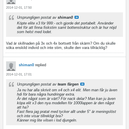
2014-12-01, 17:50
Ursprungligen postat av
shiman0
Köpte elite x3 för 999:- och gjorde det portabelt. Använder
det för att finna fiskstim samt bottenstruktur och är hur nöjd
som helst med lodet.
Vad är skillnaden på 3x och 4x bortsett från skärm? Om du skulle
söka enskild individ och inte stim, skulle den vara tillräcklig?
shiman0
replied
2014-12-01, 17:01
Ursprungligen postat av
team färgen
Ja nu har alla skrivit om x4 och x4 elit. Men man får ju även
hdi för bara några hundringar extra.
Är det något som är värt? För nack delar? Man kan ju även
köpa elit x3 den nya modellen för 1000lappen är den något
att ha?
Fast flera jag pratat med tycker allt under 5" är meningslöst
och inte visar tillrekligt bra?
Känner mig lite vilsen i lod djungeln.