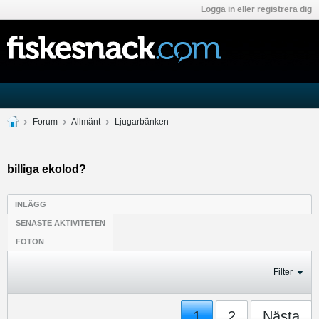
Logga in eller registrera dig
Forum
Allmänt
Ljugarbänken
billiga ekolod?
INLÄGG
SENASTE AKTIVITETEN
FOTON
Filter
1
2
Nästa