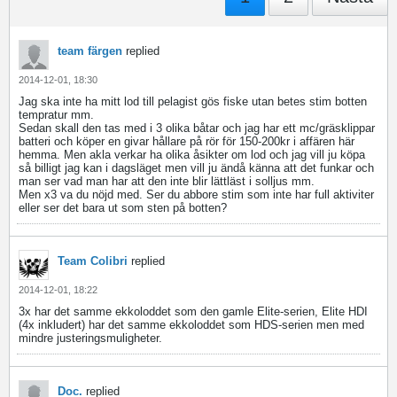
team färgen
replied
2014-12-01, 18:30
Jag ska inte ha mitt lod till pelagist gös fiske utan betes stim botten
tempratur mm.
Sedan skall den tas med i 3 olika båtar och jag har ett mc/gräsklippar
batteri och köper en givar hållare på rör för 150-200kr i affären här
hemma. Men akla verkar ha olika åsikter om lod och jag vill ju köpa
så billigt jag kan i dagsläget men vill ju ändå känna att det funkar och
man ser vad man har att den inte blir lättläst i solljus mm.
Men x3 va du nöjd med. Ser du abbore stim som inte har full aktiviter
eller ser det bara ut som sten på botten?
Team Colibri
replied
2014-12-01, 18:22
3x har det samme ekkoloddet som den gamle Elite-serien, Elite HDI
(4x inkludert) har det samme ekkoloddet som HDS-serien men med
mindre justeringsmuligheter.
Doc.
replied