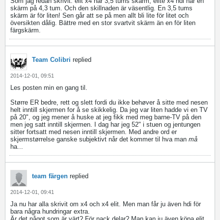
Som jag redan skrivit: elit x4 har 3,5 tums skärm, elite x4 hdi har en
skärm på 4,3 tum. Och den skillnaden är väsentlig. En 3,5 tums
skärm är för liten! Sen går att se på men allt bli lite för litet och
översikten dålig. Bättre med en stor svartvit skärm än en för liten
färgskärm.
Team Colibri
replied
2014-12-01, 09:51
Les posten min en gang til.
Større ER bedre, rett og slett fordi du ikke behøver å sitte med nesen
helt inntill skjermen for å se skikkelig. Da jeg var liten hadde vi en TV
på 20", og jeg mener å huske at jeg fikk med meg barne-TV på den
men jeg satt inntill skjermen. I dag har jeg 52" i stuen og jentungen
sitter fortsatt med nesen inntill skjermen. Med andre ord er
skjermstørrelse ganske subjektivt når det kommer til hva man
må
ha...
team färgen
replied
2014-12-01, 09:41
Ja nu har alla skrivit om x4 och x4 elit. Men man får ju även hdi för
bara några hundringar extra.
Är det något som är värt? För nack delar? Man kan ju även köpa elit