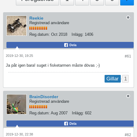
Reekie
Registrerad användare
Reg.datum:
Oct 2018
Inlägg:
1406
Dela
2019-12-30, 19:25
#61
Ja påt igen bara! suget i fisketarmen måste dövas ;-)
1
Gillar
BrainDisorder
Registrerad användare
Reg.datum:
Aug 2007
Inlägg:
602
Dela
2019-12-30, 22:38
#62