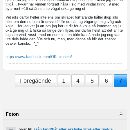
tillgå... tyvärr har vinden fortsatt hålla i sig med vindar kring ~9 med
byar runt ~16 så ännu inte vågat orka ge mig ut...
Vet iofs därför heller inte ens om skräpet fortfarande håller ihop alls
eller om den nu bara är drivved? får se när jag vågar ge mig iväg och
kolla... för jag vet ju att om jag kör ut dit för å kolla så kommer jag ju
oxå ge mig ut å fiska så länge den flyter, ser därför helst att det är lite
lugnare vind, visst, med en normal liten båt/eka så hade jag nog varit
ute dels både den 30e och nu, men, med denna så blir det snabbt
osäker känsla... *_*
https://www.facebook.com/OKspinners/
Föregående
1
4
5
6
7
Foton
Svar till
Från land/båt efterleksfiske 2024 efter gädda