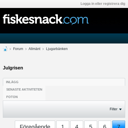
Logga in eller registrera dig
Forum
Allmänt
Ljugarbänken
Julgrisen
INLÄGG
SENASTE AKTIVITETEN
FOTON
Filter
Föregående
1
4
5
6
7