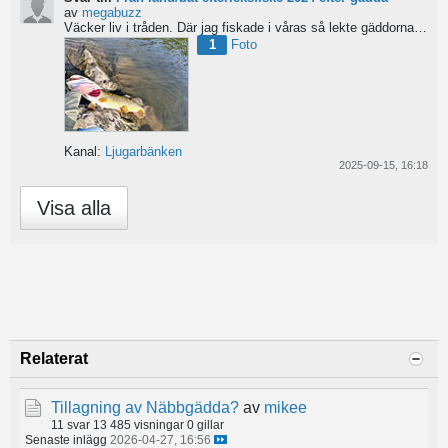
av
megabuzz
Väcker liv i tråden. Där jag fiskade i våras så lekte gäddorna från början av mars hela vägen in i juni...
1
Foto
Kanal:
Ljugarbänken
2025-09-15, 16:18
Visa alla
Relaterat
Tillagning av Näbbgädda?
av
mikee
11 svar
13 485 visningar
0 gillar
Senaste inlägg
2026-04-27, 16:56