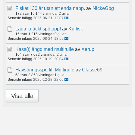
Fiskat i 30 år utan ett enda napp.
av
NickeGbg
172 svar
16 144 visningar
2 gillar
Senaste inlägg
2026-06-21, 12:07
Laga knäckt spötopp!
av
Kulfisk
15 svar
1 216 visningar
0 gillar
Senaste inlägg
2025-08-24, 13:59
Kass(t)längd med multirulle
av
Xerup
104 svar
7 022 visningar
2 gillar
Senaste inlägg
2025-10-19, 20:04
Havsöringsspö till Multirulle
av
Classe69
68 svar
3 858 visningar
1 gilla
Senaste inlägg
2025-12-28, 22:06
Visa alla