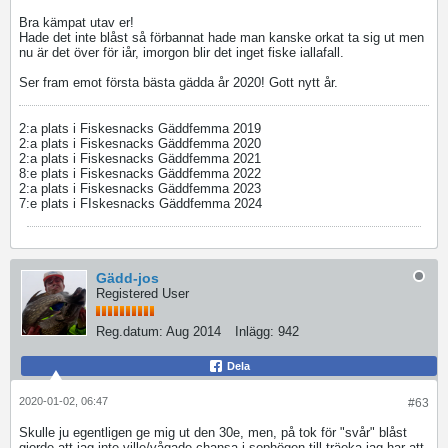
Bra kämpat utav er!
Hade det inte blåst så förbannat hade man kanske orkat ta sig ut men
nu är det över för iår, imorgon blir det inget fiske iallafall.
Ser fram emot första bästa gädda år 2020! Gott nytt år.
2:a plats i Fiskesnacks Gäddfemma 2019
2:a plats i Fiskesnacks Gäddfemma 2020
2:a plats i Fiskesnacks Gäddfemma 2021
8:e plats i Fiskesnacks Gäddfemma 2022
2:a plats i Fiskesnacks Gäddfemma 2023
7:e plats i FIskesnacks Gäddfemma 2024
Gädd-jos
Registered User
Reg.datum:
Aug 2014
Inlägg:
942
Dela
2020-01-02, 06:47
#63
Skulle ju egentligen ge mig ut den 30e, men, på tok för "svår" blåst
gjorde att jag inte ville/vågade chansa i sophögen till träeka jag har att