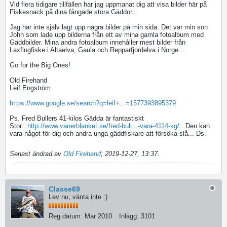
Vid flera tidigare tillfällen har jag uppmanat dig att visa bilder här på
Fiskesnack på dina fångade stora Gäddor...
Jag har inte själv lagt upp några bilder på min sida. Det var min son
John som lade upp bilderna från ett av mina gamla fotoalbum med
Gäddbilder. Mina andra fotoalbum innehåller mest bilder från
Laxflugfiske i Altaelva, Gaula och Repparfjordelva i Norge...
Go for the Big Ones!
Old Firehand
Leif Engström
https://www.google.se/search?q=leif+...=1577393895379
Ps. Fred Bullers 41-kilos Gädda är fantastiskt
Stor...
http://www.vanerblanket.se/fred-bull...-vara-4114-kg/
.. Den kan
vara något för dig och andra unga gäddfiskare att försöka slå... Ds.
Senast ändrad av
Old Firehand
;
2019-12-27, 13:37
.
Classe69
Lev nu, vänta inte :)
Reg.datum:
Mar 2010
Inlägg:
3101