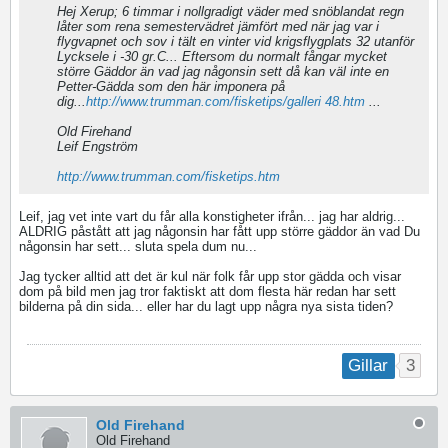
Hej Xerup; 6 timmar i nollgradigt väder med snöblandat regn
låter som rena semestervädret jämfört med när jag var i
flygvapnet och sov i tält en vinter vid krigsflygplats 32 utanför
Lycksele i -30 gr.C... Eftersom du normalt fångar mycket
större Gäddor än vad jag någonsin sett då kan väl inte en
Petter-Gädda som den här imponera på
dig...
http://www.trumman.com/fisketips/galleri 48.htm
...
Old Firehand
Leif Engström
http://www.trumman.com/fisketips.htm
Leif, jag vet inte vart du får alla konstigheter ifrån... jag har aldrig...
ALDRIG påstått att jag någonsin har fått upp större gäddor än vad Du
någonsin har sett... sluta spela dum nu...
Jag tycker alltid att det är kul när folk får upp stor gädda och visar
dom på bild men jag tror faktiskt att dom flesta här redan har sett
bilderna på din sida... eller har du lagt upp några nya sista tiden?
3
Gillar
Old Firehand
Old Firehand