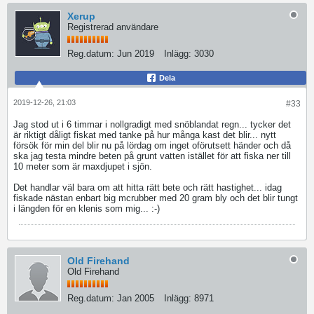
Xerup
Registrerad användare
Reg.datum:
Jun 2019
Inlägg:
3030
Dela
2019-12-26, 21:03
#33
Jag stod ut i 6 timmar i nollgradigt med snöblandat regn... tycker det
är riktigt dåligt fiskat med tanke på hur många kast det blir... nytt
försök för min del blir nu på lördag om inget oförutsett händer och då
ska jag testa mindre beten på grunt vatten istället för att fiska ner till
10 meter som är maxdjupet i sjön.
Det handlar väl bara om att hitta rätt bete och rätt hastighet... idag
fiskade nästan enbart big mcrubber med 20 gram bly och det blir tungt
i längden för en klenis som mig... :-)
Old Firehand
Old Firehand
Reg.datum:
Jan 2005
Inlägg:
8971