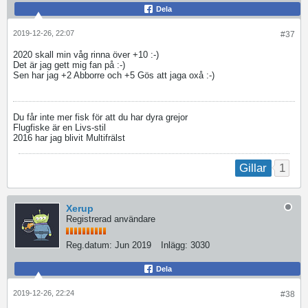
Dela
2019-12-26, 22:07
#37
2020 skall min våg rinna över +10 :-)
Det är jag gett mig fan på :-)
Sen har jag +2 Abborre och +5 Gös att jaga oxå :-)
Du får inte mer fisk för att du har dyra grejor
Flugfiske är en Livs-stil
2016 har jag blivit Multifrälst
1
Gillar
Xerup
Registrerad användare
Reg.datum:
Jun 2019
Inlägg:
3030
Dela
2019-12-26, 22:24
#38