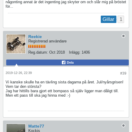
någonting annat är det ingenting jag skryter om och slår mig på bröstet
för...
1
Gillar
Reekie
Registrerad användare
Reg.datum:
Oct 2018
Inlägg:
1406
Dela
2019-12-26, 22:39
#39
Vi kanske skulle ha en tävling sista dagarna på året. Jul/nyårsgrisen!
Vem tar den största?
Jag har hittills bara gjort ett bompass så själv ligger man dåligt till.
Men ett pass till ska jag hinna med :-)
Matte77
Kockis