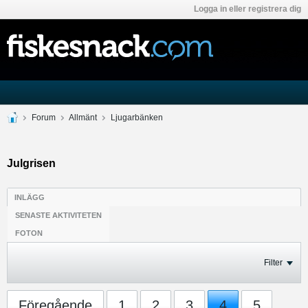
Logga in eller registrera dig
Forum
Allmänt
Ljugarbänken
Julgrisen
INLÄGG
SENASTE AKTIVITETEN
FOTON
Filter
Föregående
1
2
3
4
5