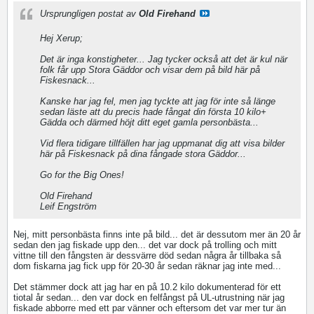
Ursprungligen postat av
Old Firehand
Hej Xerup;
Det är inga konstigheter... Jag tycker också att det är kul när
folk får upp Stora Gäddor och visar dem på bild här på
Fiskesnack...
Kanske har jag fel, men jag tyckte att jag för inte så länge
sedan läste att du precis hade fångat din första 10 kilo+
Gädda och därmed höjt ditt eget gamla personbästa...
Vid flera tidigare tillfällen har jag uppmanat dig att visa bilder
här på Fiskesnack på dina fångade stora Gäddor...
Go for the Big Ones!
Old Firehand
Leif Engström
Nej, mitt personbästa finns inte på bild... det är dessutom mer än 20 år
sedan den jag fiskade upp den... det var dock på trolling och mitt
vittne till den fångsten är dessvärre död sedan några år tillbaka så
dom fiskarna jag fick upp för 20-30 år sedan räknar jag inte med...
Det stämmer dock att jag har en på 10.2 kilo dokumenterad för ett
tiotal år sedan... den var dock en felfångst på UL-utrustning när jag
fiskade abborre med ett par vänner och eftersom det var mer tur än