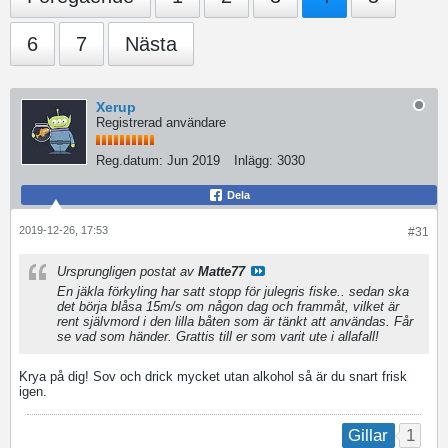
6
7
Nästa
Xerup
Registrerad användare
Reg.datum:
Jun 2019
Inlägg:
3030
Dela
2019-12-26, 17:53
#31
Ursprungligen postat av
Matte77
En jäkla förkyling har satt stopp för julegris fiske.. sedan ska
det börja blåsa 15m/s om någon dag och frammåt, vilket är
rent självmord i den lilla båten som är tänkt att användas. Får
se vad som händer. Grattis till er som varit ute i allafall!
Krya på dig! Sov och drick mycket utan alkohol så är du snart frisk
igen.
1
Gillar