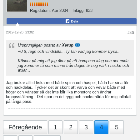
Reg.datum:
Apr 2004
Inlägg:
833
Dela
2019-12-26, 23:02
#40
Ursprungligen postat av
Xerup
+0.8, regn och vindstilla... fy fan vad jag kommer frysa...
Känner på mig att jag åker på ett bompass idag och det enda
jag kommer få som minne från dagen är nog värk i nacke och
axlar...
Jag brukar alltid fiska med både spinn och haspel, båda har sina för
och nackdelar.. Tycker det är skönt att varva och vevar både med
höger och vänster så det inte blir lika monotont och ändrar
kroppsställning.. Det spar en del rygg och nacksmärta för mig iallafall
på långa pass.
Föregående
1
2
3
4
5