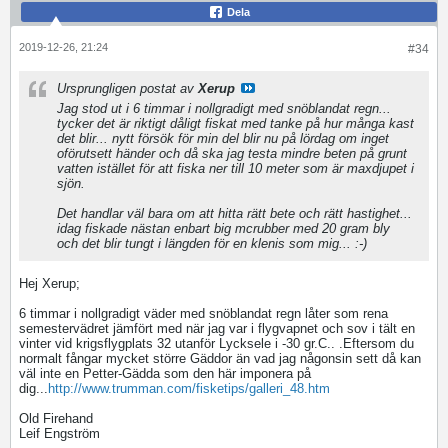
Dela
2019-12-26, 21:24
#34
Ursprungligen postat av
Xerup
Jag stod ut i 6 timmar i nollgradigt med snöblandat regn...
tycker det är riktigt dåligt fiskat med tanke på hur många kast
det blir... nytt försök för min del blir nu på lördag om inget
oförutsett händer och då ska jag testa mindre beten på grunt
vatten istället för att fiska ner till 10 meter som är maxdjupet i
sjön.
Det handlar väl bara om att hitta rätt bete och rätt hastighet...
idag fiskade nästan enbart big mcrubber med 20 gram bly
och det blir tungt i längden för en klenis som mig... :-)
Hej Xerup;
6 timmar i nollgradigt väder med snöblandat regn låter som rena
semestervädret jämfört med när jag var i flygvapnet och sov i tält en
vinter vid krigsflygplats 32 utanför Lycksele i -30 gr.C.. .Eftersom du
normalt fångar mycket större Gäddor än vad jag någonsin sett då kan
väl inte en Petter-Gädda som den här imponera på
dig...
http://www.trumman.com/fisketips/galleri_48.htm
Old Firehand
Leif Engström