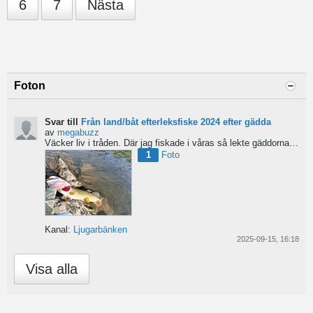
6
7
Nästa
Foton
Svar till
Från land/båt efterleksfiske 2024 efter gädda
av
megabuzz
Väcker liv i tråden. Där jag fiskade i våras så lekte gäddorna från början av mars hela vägen in i juni...
1
Foto
Kanal:
Ljugarbänken
2025-09-15, 16:18
Visa alla