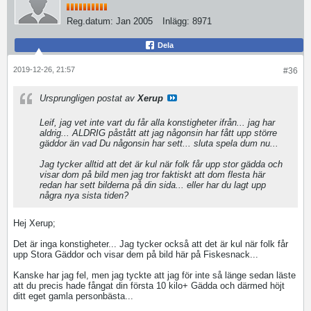
Reg.datum:
Jan 2005
Inlägg:
8971
Dela
2019-12-26, 21:57
#36
Ursprungligen postat av
Xerup
Leif, jag vet inte vart du får alla konstigheter ifrån... jag har
aldrig... ALDRIG påstått att jag någonsin har fått upp större
gäddor än vad Du någonsin har sett... sluta spela dum nu...
Jag tycker alltid att det är kul när folk får upp stor gädda och
visar dom på bild men jag tror faktiskt att dom flesta här
redan har sett bilderna på din sida... eller har du lagt upp
några nya sista tiden?
Hej Xerup;
Det är inga konstigheter... Jag tycker också att det är kul när folk får
upp Stora Gäddor och visar dem på bild här på Fiskesnack...
Kanske har jag fel, men jag tyckte att jag för inte så länge sedan läste
att du precis hade fångat din första 10 kilo+ Gädda och därmed höjt
ditt eget gamla personbästa...