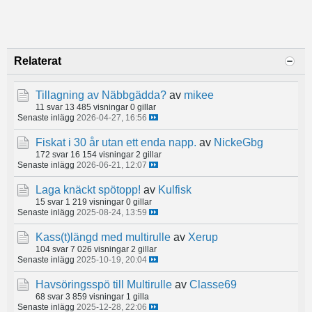
Relaterat
Tillagning av Näbbgädda?
av
mikee
11 svar
13 485 visningar
0 gillar
Senaste inlägg
2026-04-27, 16:56
Fiskat i 30 år utan ett enda napp.
av
NickeGbg
172 svar
16 154 visningar
2 gillar
Senaste inlägg
2026-06-21, 12:07
Laga knäckt spötopp!
av
Kulfisk
15 svar
1 219 visningar
0 gillar
Senaste inlägg
2025-08-24, 13:59
Kass(t)längd med multirulle
av
Xerup
104 svar
7 026 visningar
2 gillar
Senaste inlägg
2025-10-19, 20:04
Havsöringsspö till Multirulle
av
Classe69
68 svar
3 859 visningar
1 gilla
Senaste inlägg
2025-12-28, 22:06