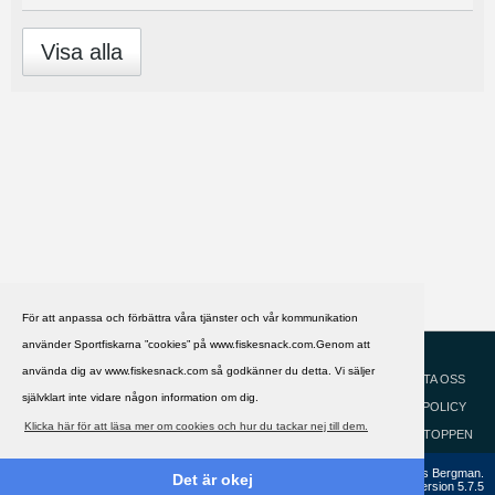
Visa alla
För att anpassa och förbättra våra tjänster och vår kommunikation
använder Sportfiskarna ”cookies” på www.fiskesnack.com.Genom att
HJÄLP
Svenska
använda dig av www.fiskesnack.com så godkänner du detta. Vi säljer
KONTAKTA OSS
självklart inte vidare någon information om dig.
COOKIEPOLICY
Klicka här för att läsa mer om cookies och hur du tackar nej till dem.
GÅ TILL TOPPEN
Copyright ©2002 - 2021, FiskeSnack.com. Grundad 2002 av Anders Bergman.
Det är okej
Powered by
vBulletin®
Version 5.7.5