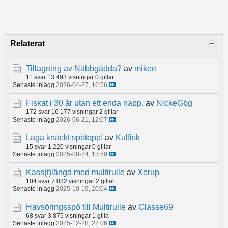
Relaterat
Tillagning av Näbbgädda?
av
mikee
11 svar
13 493 visningar
0 gillar
Senaste inlägg
2026-04-27, 16:56
Fiskat i 30 år utan ett enda napp.
av
NickeGbg
172 svar
16 177 visningar
2 gillar
Senaste inlägg
2026-06-21, 12:07
Laga knäckt spötopp!
av
Kulfisk
15 svar
1 220 visningar
0 gillar
Senaste inlägg
2025-08-24, 13:59
Kass(t)längd med multirulle
av
Xerup
104 svar
7 032 visningar
2 gillar
Senaste inlägg
2025-10-19, 20:04
Havsöringsspö till Multirulle
av
Classe69
68 svar
3 875 visningar
1 gilla
Senaste inlägg
2025-12-28, 22:06