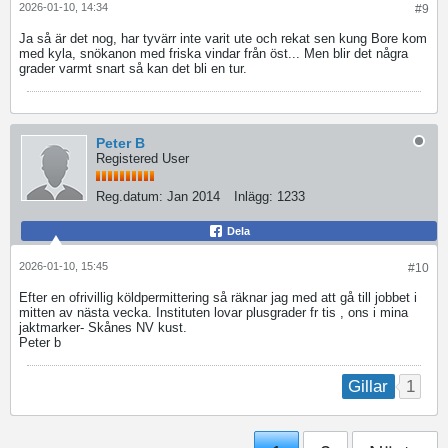
2026-01-10, 14:34
#9
Ja så är det nog, har tyvärr inte varit ute och rekat sen kung Bore kom
med kyla, snökanon med friska vindar från öst... Men blir det några
grader varmt snart så kan det bli en tur.
Peter B
Registered User
Reg.datum:
Jan 2014
Inlägg:
1233
Dela
2026-01-10, 15:45
#10
Efter en ofrivillig köldpermittering så räknar jag med att gå till jobbet i
mitten av nästa vecka. Instituten lovar plusgrader fr tis , ons i mina
jaktmarker- Skånes NV kust.
Peter b
1
Gillar