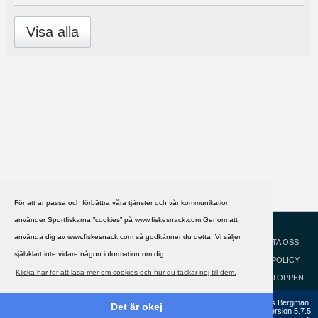
Visa alla
För att anpassa och förbättra våra tjänster och vår kommunikation
använder Sportfiskarna ”cookies” på www.fiskesnack.com.Genom att
HJÄLP
Svenska
använda dig av www.fiskesnack.com så godkänner du detta. Vi säljer
KONTAKTA OSS
självklart inte vidare någon information om dig.
COOKIEPOLICY
Klicka här för att läsa mer om cookies och hur du tackar nej till dem.
GÅ TILL TOPPEN
Copyright ©2002 - 2021, FiskeSnack.com. Grundad 2002 av Anders Bergman.
Det är okej
Powered by
vBulletin®
Version 5.7.5