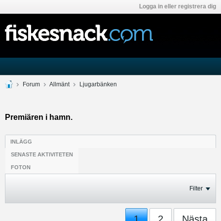
Logga in eller registrera dig
Forum
Allmänt
Ljugarbänken
Premiären i hamn.
INLÄGG
SENASTE AKTIVITETEN
FOTON
Filter
1
2
Nästa