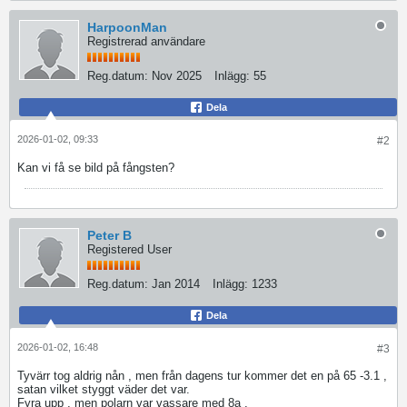
HarpoonMan
Registrerad användare
Reg.datum:
Nov 2025
Inlägg:
55
Dela
2026-01-02, 09:33
#2
Kan vi få se bild på fångsten?
Peter B
Registered User
Reg.datum:
Jan 2014
Inlägg:
1233
Dela
2026-01-02, 16:48
#3
Tyvärr tog aldrig nån , men från dagens tur kommer det en på 65 -3.1 ,
satan vilket styggt väder det var.
Fyra upp , men polarn var vassare med 8a .