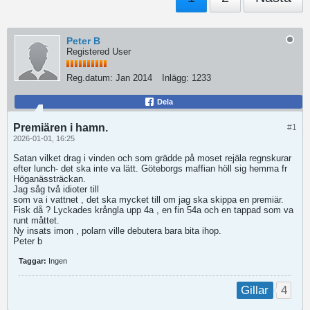
Peter B
Registered User
Reg.datum:
Jan 2014
Inlägg:
1233
Dela
Premiären i hamn.
#1
2026-01-01, 16:25
Satan vilket drag i vinden och som grädde på moset rejäla regnskurar
efter lunch- det ska inte va lätt. Göteborgs maffian höll sig hemma fr
Höganässträckan.
Jag såg två idioter till
som va i vattnet , det ska mycket till om jag ska skippa en premiär.
Fisk då ? Lyckades krångla upp 4a , en fin 54a och en tappad som va
runt måttet.
Ny insats imon , polarn ville debutera bara bita ihop.
Peter b
Taggar:
Ingen
4
Gillar