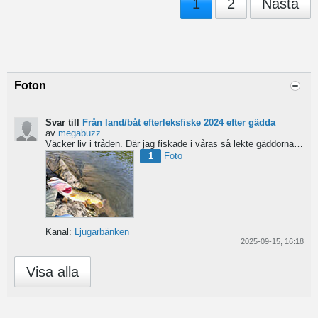
1
2
Nästa
Foton
Svar till
Från land/båt efterleksfiske 2024 efter gädda
av
megabuzz
Väcker liv i tråden. Där jag fiskade i våras så lekte gäddorna från början av mars hela vägen in i juni...
1
Foto
Kanal:
Ljugarbänken
2025-09-15, 16:18
Visa alla