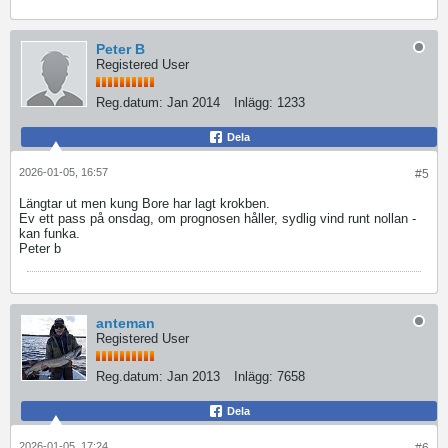
Peter B
Registered User
Reg.datum:
Jan 2014
Inlägg:
1233
Dela
2026-01-05, 16:57
#5
Längtar ut men kung Bore har lagt krokben.
Ev ett pass på onsdag, om prognosen håller, sydlig vind runt nollan -
kan funka.
Peter b
anteman
Registered User
Reg.datum:
Jan 2013
Inlägg:
7658
Dela
2026-01-05, 17:24
#6