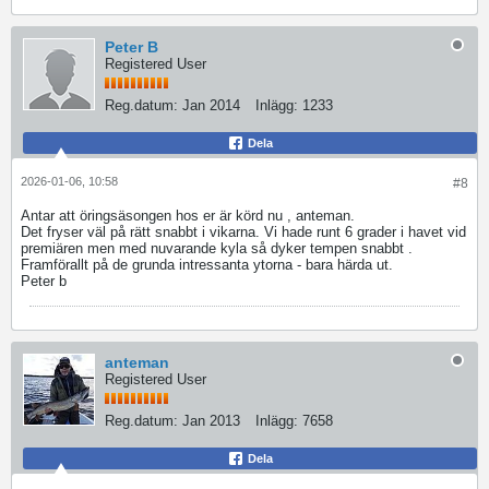
Peter B
Registered User
Reg.datum:
Jan 2014
Inlägg:
1233
Dela
2026-01-06, 10:58
#8
Antar att öringsäsongen hos er är körd nu , anteman.
Det fryser väl på rätt snabbt i vikarna. Vi hade runt 6 grader i havet vid
premiären men med nuvarande kyla så dyker tempen snabbt .
Framförallt på de grunda intressanta ytorna - bara härda ut.
Peter b
anteman
Registered User
Reg.datum:
Jan 2013
Inlägg:
7658
Dela