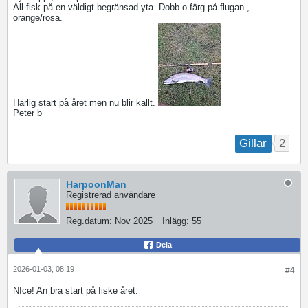
All fisk på en väldigt begränsad yta. Dobb o färg på flugan ,
orange/rosa.
Härlig start på året men nu blir kallt.
Peter b
2
Gillar
HarpoonMan
Registrerad användare
Reg.datum:
Nov 2025
Inlägg:
55
Dela
2026-01-03, 08:19
#4
NIce! An bra start på fiske året.