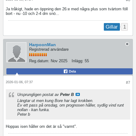
Ja tråkigt, hade en öppning den 26:e med några plus som tvärtom föll
bort - nu -10 och 2-4 dm snö...
1
Gillar
HarpoonMan
Registrerad användare
Reg.datum:
Nov 2025
Inlägg:
55
Dela
2026-01-06, 07:37
#7
Ursprungligen postat av
Peter B
Längtar ut men kung Bore har lagt krokben.
Ev ett pass på onsdag, om prognosen håller, sydlig vind runt
nollan - kan funka.
Peter b
Hoppas isen håller om det är så "varmt".