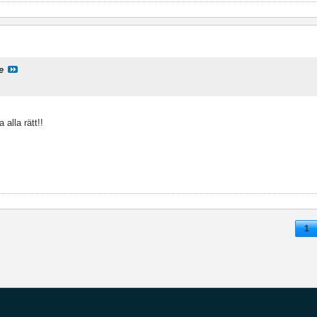
e
alla rätt!!
1