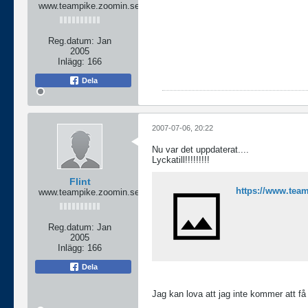
www.teampike.zoomin.se
Reg.datum:
Jan
2005
Inlägg:
166
Dela
2007-07-06, 20:22
Nu var det uppdaterat....
Lyckatill!!!!!!!!!
Flint
https://www.tea
www.teampike.zoomin.se
Reg.datum:
Jan
2005
Inlägg:
166
Dela
Jag kan lova att jag inte kommer att få i