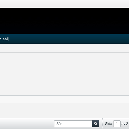
 sälj
Sida
av
2