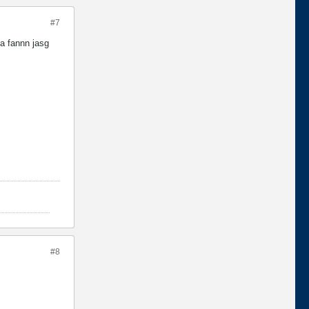
#7
ta fannn jasg
#8