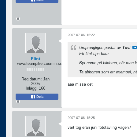
2007-07-06, 15:22
Ursprungligen postat av
Tovi
Ett litet tips bara
Flint
Byt namn på bilderna, när man kli
www.teampike.zoomin.se
Ta abborren som ett exempel, när 
Reg.datum:
Jan
2005
aaa missa det
Inlägg:
166
Dela
2007-07-06, 15:25
vart tog eran juni fototävling vägen?