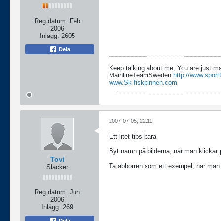
Reg.datum:
Feb
2006
Inlägg:
2605
Dela
Keep talking about me, You are just m
MainlineTeamSweden
http://www.sport
www.Sk-fiskpinnen.com
2007-07-05, 22:11
Ett litet tips bara
Byt namn på bilderna, när man klickar på
Tovi
Ta abborren som ett exempel, när man fö
Slacker
Reg.datum:
Jun
2006
Inlägg:
269
Dela