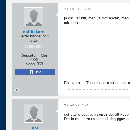
2007-07-06, 15:39
ja det var kul, men väldigt änkelt, men
inte heller
nattfiskarn
Getter händer och
fötter
Reg.datum:
Mar
2006
Inlägg:
363
Dela
Flytovarall + Tunnelbana = sitta själv 
2007-07-06, 15:41
det står e-post och sen är det ett kuvert.
Det kommer en ny tipsrad idag pgav en
Flint