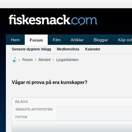
Hem
Film
Artiklar
Bloggar
Köp och
Forum
Senaste dygnets inlägg
Medlemslista
Kalender
Forum
Allmänt
Ljugarbänken
Vågar ni prova på era kunskaper?
INLÄGG
SENASTE AKTIVITETEN
FOTON