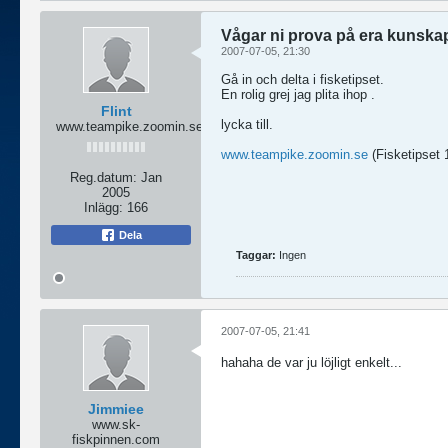
Vågar ni prova på era kunska
2007-07-05, 21:30
Gå in och delta i fisketipset.
En rolig grej jag plita ihop .
Flint
lycka till.
www.teampike.zoomin.se
www.teampike.zoomin.se
(Fisketipset 
Reg.datum:
Jan
2005
Inlägg:
166
Dela
Taggar:
Ingen
2007-07-05, 21:41
hahaha de var ju löjligt enkelt...
Jimmiee
www.sk-
fiskpinnen.com