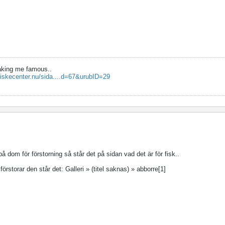
aking me famous..
fiskecenter.nu/sida....d=67&urubID=29
 dom för förstorning så står det på sidan vad det är för fisk..
rstorar den står det: Galleri » (titel saknas) » abborre[1]