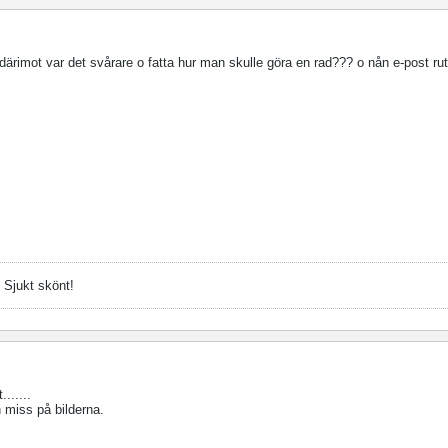
 därimot var det svårare o fatta hur man skulle göra en rad??? o nån e-post ru
= Sjukt skönt!
......
 miss på bilderna.