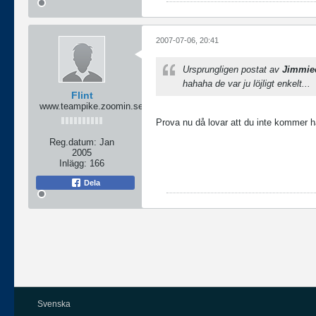
2007-07-06, 20:41
Ursprungligen postat av
Jimmie
hahaha de var ju löjligt enkelt...
Flint
www.teampike.zoomin.se
Prova nu då lovar att du inte kommer ha 
Reg.datum:
Jan
2005
Inlägg:
166
Dela
Svenska