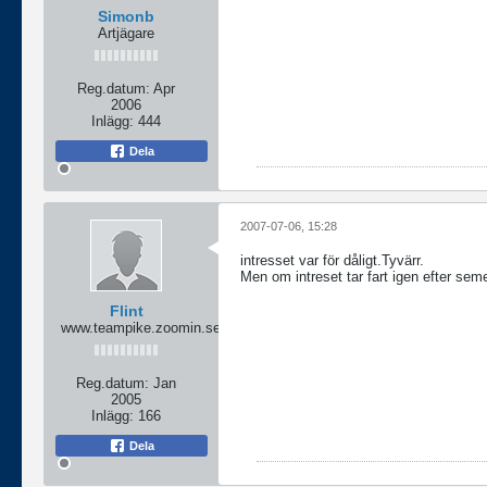
Simonb
Artjägare
Reg.datum:
Apr
2006
Inlägg:
444
Dela
2007-07-06, 15:28
intresset var för dåligt.Tyvärr.
Men om intreset tar fart igen efter sem
Flint
www.teampike.zoomin.se
Reg.datum:
Jan
2005
Inlägg:
166
Dela