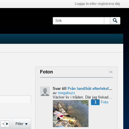
Logga in eller registrera dig
Foton
Svar till
Från land/båt efterleksfiske 2024 efter gädda
av
megabuzz
Väcker liv i tråden. Där jag fiskade i våras så lekte gäddorna från början av mars hela vägen in i juni...
1
Foto
Filter