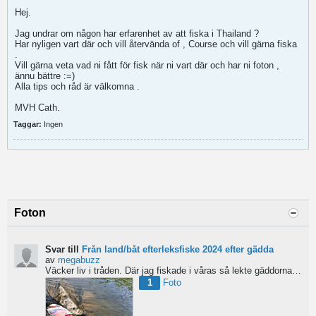
Hej.
Jag undrar om någon har erfarenhet av att fiska i Thailand ?
Har nyligen vart där och vill återvända of , Course och vill gärna fiska
.
Vill gärna veta vad ni fått för fisk när ni vart där och har ni foton ,
ännu bättre :=)
Alla tips och råd är välkomna .
MVH Cath.
Taggar:
Ingen
Foton
Svar till
Från land/båt efterleksfiske 2024 efter gädda
av
megabuzz
Väcker liv i tråden. Där jag fiskade i våras så lekte gäddorna från början av mars hela vägen in i juni...
1
Foto