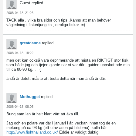
Guest replied
2008-04-18, 21:26
TACK alla , vilka bra sidor och tips .Känns att man behöver
vägledning i fiskedjungeln , otroliga fiskar :=)
greatdanne
replied
2008-04-18, 18:22
men det kan också vara deprimerande att mista en RIKTIGT stor fisk
som både jag och tjejen gjorde när vi var där...guiden uppskattade min
till ca 80-90 kg... =(
ändå är detett måste att testa detta när man ändå är där.
Mothugget
replied
2008-04-18, 08:05
Bung sam lan är helt klart värt att åka till.
Jag och en polare var där i januari i år, veckan innan tog de en
mekong på ca 98 kg (ett utav asen på bilderna). kolla här:
http://www.fishthailand.co.uk/
Eddie är väldigt duktig