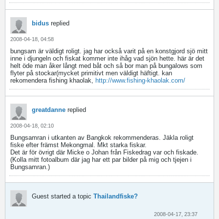
bidus
replied
2008-04-18, 04:58
bungsam är väldigt roligt. jag har också varit på en konstgjord sjö mitt
inne i djungeln och fiskat kommer inte ihåg vad sjön hette. här är det
helt öde man åker långt med båt och så bor man på bungalows som
flyter på stockar(mycket primitivt men väldigt häftigt. kan
rekomendera fishing khaolak,
http://www.fishing-khaolak.com/
greatdanne
replied
2008-04-18, 02:10
Bungsamran i utkanten av Bangkok rekommenderas. Jäkla roligt
fiske efter främst Mekongmal. Mkt starka fiskar.
Det är för övrigt där Micke o Johan från Fiskedrag var och fiskade.
(Kolla mitt fotoalbum där jag har ett par bilder på mig och tjejen i
Bungsamran.)
Guest started a topic
Thailandfiske?
2008-04-17, 23:37