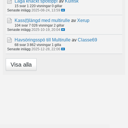
Laga knäckt spötopp!
av
Kulfisk
15 svar
1 220 visningar
0 gillar
Senaste inlägg
2025-08-24, 13:59
Kass(t)längd med multirulle
av
Xerup
104 svar
7 026 visningar
2 gillar
Senaste inlägg
2025-10-19, 20:04
Havsöringsspö till Multirulle
av
Classe69
68 svar
3 862 visningar
1 gilla
Senaste inlägg
2025-12-28, 22:06
Visa alla