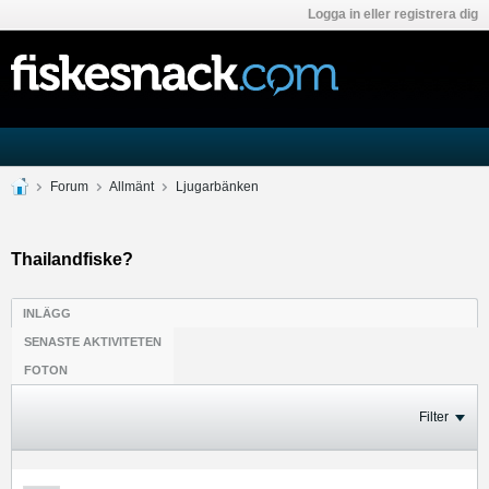
Logga in eller registrera dig
Forum
Allmänt
Ljugarbänken
Thailandfiske?
INLÄGG
SENASTE AKTIVITETEN
FOTON
Filter