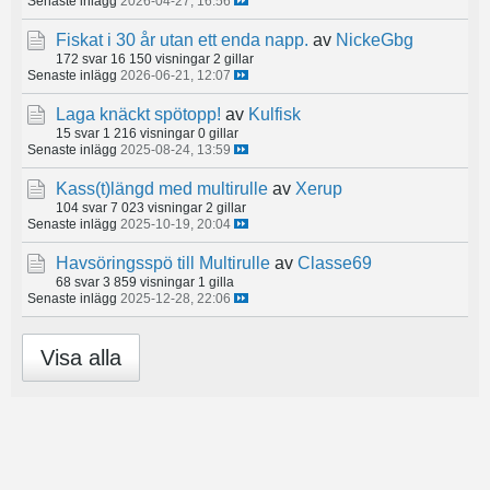
Senaste inlägg
2026-04-27, 16:56
Fiskat i 30 år utan ett enda napp.
av
NickeGbg
172 svar
16 150 visningar
2 gillar
Senaste inlägg
2026-06-21, 12:07
Laga knäckt spötopp!
av
Kulfisk
15 svar
1 216 visningar
0 gillar
Senaste inlägg
2025-08-24, 13:59
Kass(t)längd med multirulle
av
Xerup
104 svar
7 023 visningar
2 gillar
Senaste inlägg
2025-10-19, 20:04
Havsöringsspö till Multirulle
av
Classe69
68 svar
3 859 visningar
1 gilla
Senaste inlägg
2025-12-28, 22:06
Visa alla