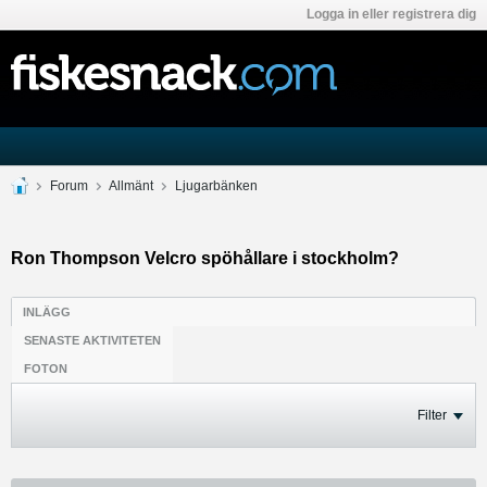
Logga in eller registrera dig
Forum
Allmänt
Ljugarbänken
Ron Thompson Velcro spöhållare i stockholm?
INLÄGG
SENASTE AKTIVITETEN
FOTON
Filter