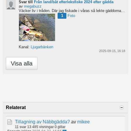
Svar till
Från land/båt efterleksfiske 2024 efter gädda
av
megabuzz
Väcker liv i tråden. Där jag fiskade i våras så lekte gäddorna från början av mars hela vägen in i juni...
1
Foto
Kanal:
Ljugarbänken
2025-09-15, 16:18
Visa alla
Relaterat
Tillagning av Näbbgädda?
av
mikee
11 svar
13 485 visningar
0 gillar