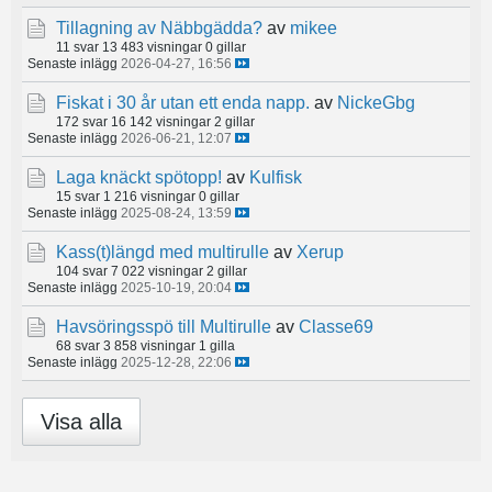
Tillagning av Näbbgädda?
av
mikee
11 svar
13 483 visningar
0 gillar
Senaste inlägg
2026-04-27, 16:56
Fiskat i 30 år utan ett enda napp.
av
NickeGbg
172 svar
16 142 visningar
2 gillar
Senaste inlägg
2026-06-21, 12:07
Laga knäckt spötopp!
av
Kulfisk
15 svar
1 216 visningar
0 gillar
Senaste inlägg
2025-08-24, 13:59
Kass(t)längd med multirulle
av
Xerup
104 svar
7 022 visningar
2 gillar
Senaste inlägg
2025-10-19, 20:04
Havsöringsspö till Multirulle
av
Classe69
68 svar
3 858 visningar
1 gilla
Senaste inlägg
2025-12-28, 22:06
Visa alla