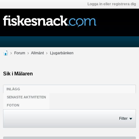
Logga in eller registrera dig
Forum
Allmänt
Ljugarbänken
Sik i Mälaren
INLÄGG
SENASTE AKTIVITETEN
FOTON
Filter