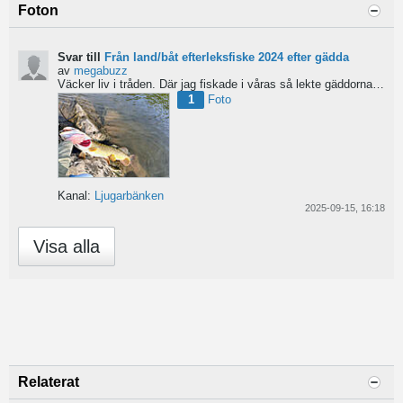
Foton
Svar till
Från land/båt efterleksfiske 2024 efter gädda
av
megabuzz
Väcker liv i tråden. Där jag fiskade i våras så lekte gäddorna från början av mars hela vägen in i juni...
1
Foto
Kanal:
Ljugarbänken
2025-09-15, 16:18
Visa alla
Relaterat