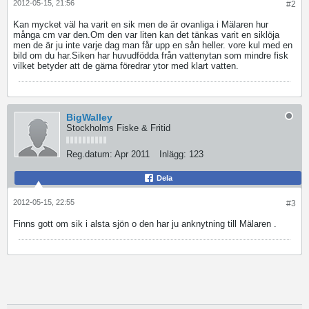
2012-05-15, 21:56
#2
Kan mycket väl ha varit en sik men de är ovanliga i Mälaren hur
många cm var den.Om den var liten kan det tänkas varit en siklöja
men de är ju inte varje dag man får upp en sån heller. vore kul med en
bild om du har.Siken har huvudfödda från vattenytan som mindre fisk
vilket betyder att de gärna föredrar ytor med klart vatten.
BigWalley
Stockholms Fiske & Fritid
Reg.datum:
Apr 2011
Inlägg:
123
Dela
2012-05-15, 22:55
#3
Finns gott om sik i alsta sjön o den har ju anknytning till Mälaren .