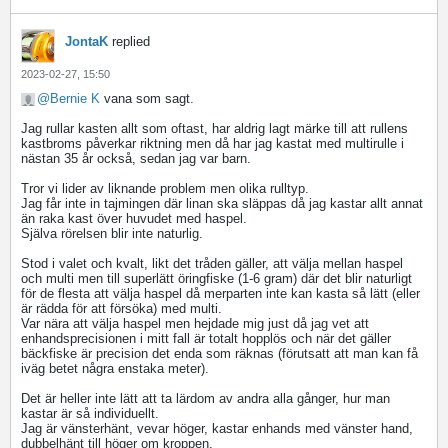
JontaK
replied
2023-02-27, 15:50
Bernie K
vana som sagt.
Jag rullar kasten allt som oftast, har aldrig lagt märke till att rullens
kastbroms påverkar riktning men då har jag kastat med multirulle i
nästan 35 år också, sedan jag var barn.
Tror vi lider av liknande problem men olika rulltyp.
Jag får inte in tajmingen där linan ska släppas då jag kastar allt annat
än raka kast över huvudet med haspel.
Själva rörelsen blir inte naturlig.
Stod i valet och kvalt, likt det tråden gäller, att välja mellan haspel
och multi men till superlätt öringfiske (1-6 gram) där det blir naturligt
för de flesta att välja haspel då merparten inte kan kasta så lätt (eller
är rädda för att försöka) med multi.
Var nära att välja haspel men hejdade mig just då jag vet att
enhandsprecisionen i mitt fall är totalt hopplös och när det gäller
bäckfiske är precision det enda som räknas (förutsatt att man kan få
iväg betet några enstaka meter).
Det är heller inte lätt att ta lärdom av andra alla gånger, hur man
kastar är så individuellt.
Jag är vänsterhänt, vevar höger, kastar enhands med vänster hand,
dubbelhänt till höger om kroppen.