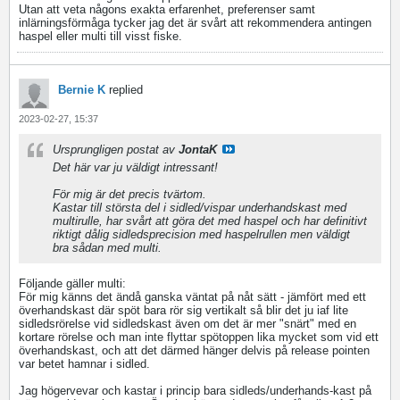
Utan att veta någons exakta erfarenhet, preferenser samt
inlärningsförmåga tycker jag det är svårt att rekommendera antingen
haspel eller multi till visst fiske.
Bernie K
replied
2023-02-27, 15:37
Ursprungligen postat av
JontaK
Det här var ju väldigt intressant!
För mig är det precis tvärtom.
Kastar till största del i sidled/vispar underhandskast med
multirulle, har svårt att göra det med haspel och har definitivt
riktigt dålig sidledsprecision med haspelrullen men väldigt
bra sådan med multi.
Följande gäller multi:
För mig känns det ändå ganska väntat på nåt sätt - jämfört med ett
överhandskast där spöt bara rör sig vertikalt så blir det ju iaf lite
sidledsrörelse vid sidledskast även om det är mer "snärt" med en
kortare rörelse och man inte flyttar spötoppen lika mycket som vid ett
överhandskast, och att det därmed hänger delvis på release pointen
var betet hamnar i sidled.
Jag högervevar och kastar i princip bara sidleds/underhands-kast på