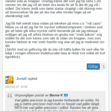
vänster sida av kroppen. Överlag känns det som jag får sikta 1-2m
vänster om där jag vill att betet ska landa för att få det dit jag vill i
sidled. Det känns ändå som betet startar skapligt i rätt riktning men
att bromsverkan får det att dra mer eller mindre höger på ett
oberäkneligt sätt.
Jag får helt enkelt träna vidare på tekniken på mina s.k. "roll casts" .
Måste va så att jag har för mycket sidledskomponent i rörelsen som
gör att betet går olika mycket vä/hö beroende på när jag releasar -
möjligen att jag vill utföra rörelsen en gnutta mer "snett bakom" mig
istället för det som känns som rakt åt sidan om kroppen, men som
kanske faktiskt är mer snett framför mig utan att jag är medveten om
det.
(Jämför med en golfsving där du inte vill träffa bollen för sent eller för
tidigt i svingen eftersom klubbhuvudet bara är riktat mot målet ett kort
ögonblick).
1
Gillar
JontaK
replied
2023-02-27, 14:34
Ursprungligen postat av
Bernie K
Vad gäller precision är jag kanske fortfarande en outlier, för
jag ju bättre precision med multi vs haspel vad gäller längd,
MEN inte vad gäller precision i sidled. Kanske har att göra