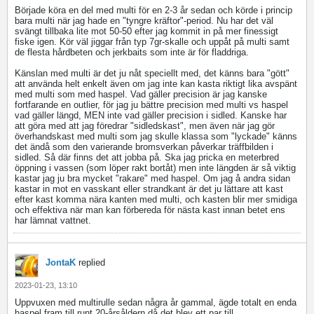
Började köra en del med multi för en 2-3 år sedan och körde i princip
bara multi när jag hade en "tyngre kräftor"-period. Nu har det väl
svängt tillbaka lite mot 50-50 efter jag kommit in på mer finessigt
fiske igen. Kör väl jiggar från typ 7gr-skalle och uppåt på multi samt
de flesta hårdbeten och jerkbaits som inte är för fladdriga.
Känslan med multi är det ju nåt speciellt med, det känns bara "gött"
att använda helt enkelt även om jag inte kan kasta riktigt lika avspänt
med multi som med haspel. Vad gäller precision är jag kanske
fortfarande en outlier, för jag ju bättre precision med multi vs haspel
vad gäller längd, MEN inte vad gäller precision i sidled. Kanske har
att göra med att jag föredrar "sidledskast", men även när jag gör
överhandskast med multi som jag skulle klassa som "lyckade" känns
det ändå som den varierande bromsverkan påverkar träffbilden i
sidled. Så där finns det att jobba på. Ska jag pricka en meterbred
öppning i vassen (som löper rakt bortåt) men inte längden är så viktig
kastar jag ju bra mycket "rakare" med haspel. Om jag å andra sidan
kastar in mot en vasskant eller strandkant är det ju lättare att kast
efter kast komma nära kanten med multi, och kasten blir mer smidiga
och effektiva när man kan förbereda för nästa kast innan betet ens
har lämnat vattnet.
JontaK
replied
2023-01-23, 13:10
Uppvuxen med multirulle sedan några år gammal, ägde totalt en enda
haspel fram till runt 20-årsåldern då det blev ett par till.