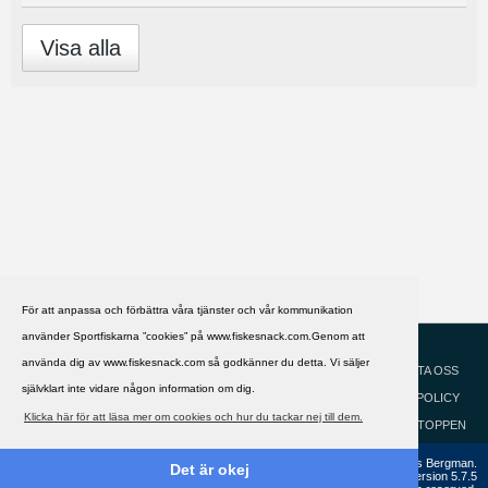
Visa alla
För att anpassa och förbättra våra tjänster och vår kommunikation
använder Sportfiskarna ”cookies” på www.fiskesnack.com.Genom att
HJÄLP
Svenska
använda dig av www.fiskesnack.com så godkänner du detta. Vi säljer
KONTAKTA OSS
självklart inte vidare någon information om dig.
COOKIEPOLICY
Klicka här för att läsa mer om cookies och hur du tackar nej till dem.
GÅ TILL TOPPEN
Copyright ©2002 - 2021, FiskeSnack.com. Grundad 2002 av Anders Bergman.
Det är okej
Powered by
vBulletin®
Version 5.7.5