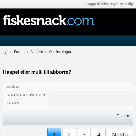
Logga in eller registrera dig
Forum
Allmänt
Omröstningar
Haspel eller multi till abborre?
INLÄGG
SENASTE AKTIVITETEN
FOTON
Filter
1
2
3
4
Nästa