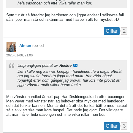
hela säsongen och inte vilka rullar man kör.
Som tur är så föredrar jag hårdbeten och jiggar endast i sällsynta fall
så slipper man stå och skämmas med haspeln allt för mycket :⁠-⁠D
2
Gillar
Alman
replied
2023-01-06, 21:00
Ursprungligen postat av
Reekie
Det skulle nog kännas knepigt i handleden flera dagar efteråt
om jag skulle fortsätta jigga med multi. Har värkt något
förjävligt efter dom gånger jag provat, har iofs inte provat att
jigga vänster multi vilket borde funka.
Min vänster handled är helt paj. Har förslitningsskada efter boxningen.
Men vevar med vänster när jag behöver trixa mycket med handleden
och det funkar kannon. Men är det så att det funkar bättre med haspel
så självklart ska man köra haspel. Det hade jag gjort. Det viktigaste
att man håller hela säsongen och inte vilka rullar man kör.
3
Gillar