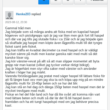
Henke203
replied
2023-08-12, 23:30
Gammal tråd men
Jag började som så många andra att fiska med en kapslad haspel
högervev och pistolgrepps spö är jag var liten men gick fort till haspel
och där var jag tills jag slutade fiska i ca 15år och är jag började igen
så skaffade jag haspel men köpte även lågprofils-multi till det tyngre
fisket samt jerk-fisket.
Jag kan träffa en kvadrat decimeter ca med haspel och är väldigt
mycket sämre på multi men kastar ganska rakt med multi så det
kanske löser sig.
Jag kör vänster-vevat på allt så att man slipper momentet att byta
grepp när man kastat (vilket jag tycker verkar riktigt bökigt).
Jag är högerhänt men styr ofta saker med vänster och använder
kraften i höger har jag märkt.
Varenda förståsigpåare jag pratat med säger haspel till lättare fiske för
att få längre kast osv men jag ska ta och köpa upp mig på en mindre
lågprofils multi för 10-40gr beten och se hur det blir.
Jag kan stå en hel dag och dänga 150gr beten med haspel men det är
mycket trevligare med multi.
Fiskar en hel del från land och har då lite svårt att komma nån vart
med lättare beten och multi så där lär det få bli haspel även i
framtiden och ha ett tungt haspelspö med om jag behöver precisa
kast.