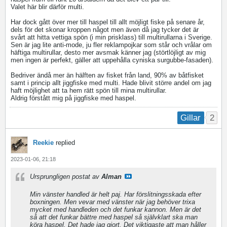
Valet här blir därför multi.
Har dock gått över mer till haspel till allt möjligt fiske på senare år,
dels för det skonar kroppen något men även då jag tycker det är
svårt att hitta vettiga spön (i min prisklass) till multirullarna i Sverige.
Sen är jag lite anti-mode, ju fler reklampojkar som står och vrålar om
häftiga multirullar, desto mer avsmak känner jag (störtlöjligt av mig
men ingen är perfekt, gäller att uppehålla cyniska surgubbe-fasaden).
Bedriver ändå mer än hälften av fisket från land, 90% av båtfisket
samt i princip allt jiggfiske med multi. Hade blivit större andel om jag
haft möjlighet att ta hem rätt spön till mina multirullar.
Aldrig förstått mig på jiggfiske med haspel.
2
Gillar
Reekie
replied
2023-01-06, 21:18
Ursprungligen postat av
Alman
Min vänster handled är helt paj. Har förslitningsskada efter
boxningen. Men vevar med vänster när jag behöver trixa
mycket med handleden och det funkar kannon. Men är det
så att det funkar bättre med haspel så självklart ska man
köra haspel. Det hade jag gjort. Det viktigaste att man håller