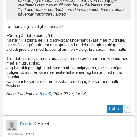
med att jag föredrar "sidledskast", men även när jag gör
överhandskast med multi som jag skulle klassa som
"lyckade" känns det ändå som den varierande bromsverkan
påverkar träffbilden i sidled.
Det här var ju väldigt intressant!
För mig är det precis tvärtom.
Kastar till största del i sidled/vispar underhandskast med multirulle,
har svårt att göra det med haspel och har definitivt riktigt dålig
sidledsprecision med haspelrullen men väldigt bra sådan med multi.
Tror det har delvis med vana att göra men även hur man känner/trivs
med sin utrustning.
Jag har aldrig riktigt hittat hem med haspelprylarna, ser nog högst
troligen ut som en ovan semesterfiskare när jag kastar med mina
hasplar.
Kanske inte ser ut som en bassfantom då jag kastar med multi
förvisso...
Senast ändrad av
JontaK
;
2023-02-27, 15:03
.
1
Gillar
Bernie K
replied
2023-02-27, 12:20