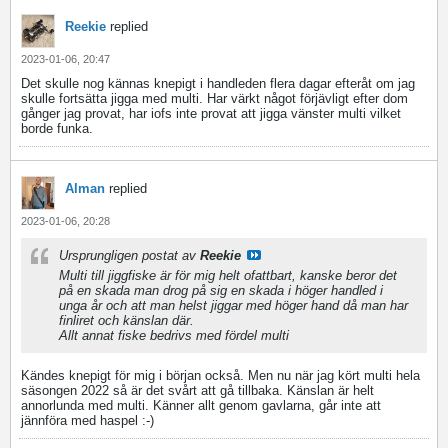
Reekie
replied
2023-01-06, 20:47
Det skulle nog kännas knepigt i handleden flera dagar efteråt om jag
skulle fortsätta jigga med multi. Har värkt något förjävligt efter dom
gånger jag provat, har iofs inte provat att jigga vänster multi vilket
borde funka.
Alman
replied
2023-01-06, 20:28
Ursprungligen postat av
Reekie
Multi till jiggfiske är för mig helt ofattbart, kanske beror det
på en skada man drog på sig en skada i höger handled i
unga år och att man helst jiggar med höger hand då man har
finliret och känslan där.
Allt annat fiske bedrivs med fördel multi
Kändes knepigt för mig i början också. Men nu när jag kört multi hela
säsongen 2022 så är det svårt att gå tillbaka. Känslan är helt
annorlunda med multi. Känner allt genom gavlarna, går inte att
jännföra med haspel :-)