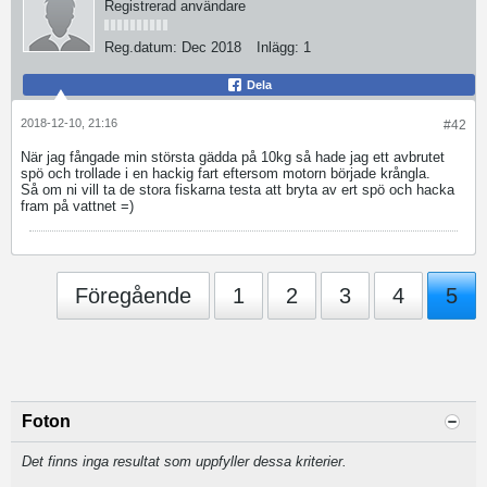
Registrerad användare
Reg.datum:
Dec 2018
Inlägg:
1
Dela
2018-12-10, 21:16
#42
När jag fångade min största gädda på 10kg så hade jag ett avbrutet
spö och trollade i en hackig fart eftersom motorn började krångla.
Så om ni vill ta de stora fiskarna testa att bryta av ert spö och hacka
fram på vattnet =)
Föregående
1
2
3
4
5
Foton
Det finns inga resultat som uppfyller dessa kriterier.