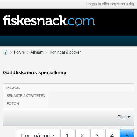
Logga in eller registrera dig
Forum
Allmänt
Tidningar & böcker
Gäddfiskarens specialknep
INLÄGG
SENASTE AKTIVITETEN
FOTON
Filter
Föregående
1
2
3
4
5