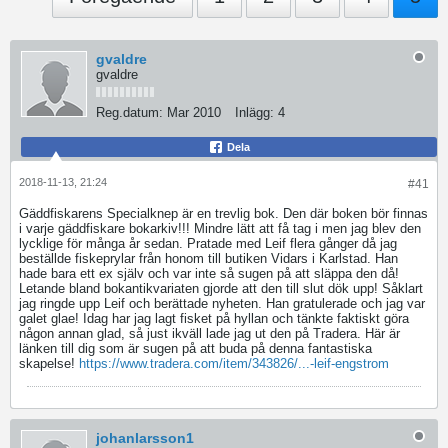
gvaldre
gvaldre
Reg.datum:
Mar 2010
Inlägg:
4
Dela
2018-11-13, 21:24
#41
Gäddfiskarens Specialknep är en trevlig bok. Den där boken bör finnas
i varje gäddfiskare bokarkiv!!! Mindre lätt att få tag i men jag blev den
lycklige för många år sedan. Pratade med Leif flera gånger då jag
beställde fiskeprylar från honom till butiken Vidars i Karlstad. Han
hade bara ett ex själv och var inte så sugen på att släppa den då!
Letande bland bokantikvariaten gjorde att den till slut dök upp! Såklart
jag ringde upp Leif och berättade nyheten. Han gratulerade och jag var
galet glae! Idag har jag lagt fisket på hyllan och tänkte faktiskt göra
någon annan glad, så just ikväll lade jag ut den på Tradera. Här är
länken till dig som är sugen på att buda på denna fantastiska
skapelse!
https://www.tradera.com/item/343826/...-leif-engstrom
johanlarsson1