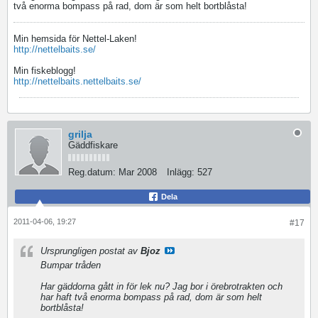
två enorma bompass på rad, dom är som helt bortblåsta!
Min hemsida för Nettel-Laken!
http://nettelbaits.se/
Min fiskeblogg!
http://nettelbaits.nettelbaits.se/
grilja
Gäddfiskare
Reg.datum:
Mar 2008
Inlägg:
527
Dela
2011-04-06, 19:27
#17
Ursprungligen postat av
Bjoz
Bumpar tråden
Har gäddorna gått in för lek nu? Jag bor i örebrotrakten och
har haft två enorma bompass på rad, dom är som helt
bortblåsta!