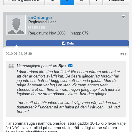
snOrdanger
Regitsered Uesr
Reg.datum:
Nov 2008
Inlägg:
679
Dela
2010-01-24, 03:39
#11
Ursprungligen postat av
Bjoz
Lånar tråden lite. Jag har fiskat lite i norra vättern och tycker
att det är oerhört svårfiskat. De flesta gånger jag försökt har
jag inte ens haft ett hugg eller sett en enda gädda. Men för
några år sedan var jag i en liten vik (som annars varit
stendöd året om, flera år i rad) någon gång i april och just så
kryllade det av stora gäddor i viken. Just den gången.
Tror ni att den här viken blir lika lovlig varje vår, vid den rätta
tidpunkten? Funderar på att hälsa på den i vår igen... så vad
tror ni?
Har sommarsuga i nämnda område, stora gäddor 10-15 kilo leker varje
år i 'vår' lilla vik, alltid på samma ställe, rätt häftigt att se så stora