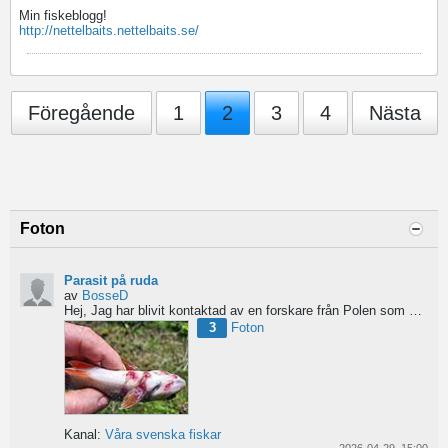
Min fiskeblogg!
http://nettelbaits.nettelbaits.se/
Föregående
1
2
3
4
Nästa
Foton
Parasit på ruda
av
BosseD
Hej,
Jag har blivit kontaktad av en forskare från Polen som är på jakt efter material av...
3
Foton
Kanal:
Våra svenska fiskar
2026-04-29, 15:00