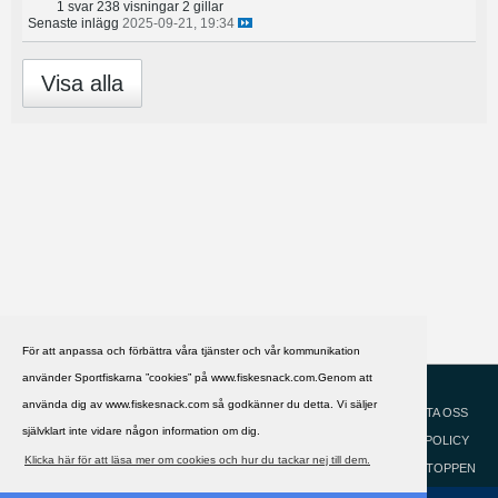
1 svar
238 visningar
2 gillar
Senaste inlägg
2025-09-21, 19:34
Visa alla
För att anpassa och förbättra våra tjänster och vår kommunikation
använder Sportfiskarna ”cookies” på www.fiskesnack.com.Genom att
HJÄLP
Svenska
använda dig av www.fiskesnack.com så godkänner du detta. Vi säljer
KONTAKTA OSS
självklart inte vidare någon information om dig.
COOKIEPOLICY
Klicka här för att läsa mer om cookies och hur du tackar nej till dem.
GÅ TILL TOPPEN