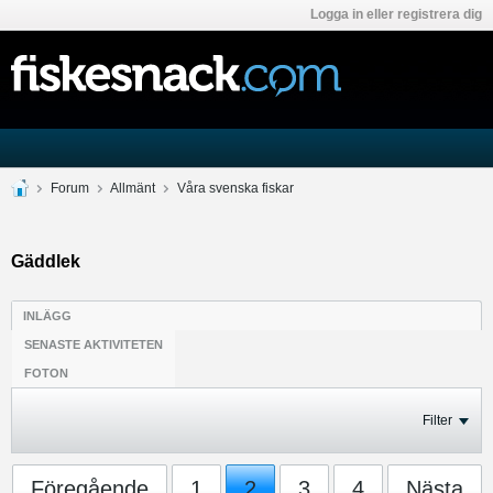
Logga in eller registrera dig
Forum
Allmänt
Våra svenska fiskar
Gäddlek
INLÄGG
SENASTE AKTIVITETEN
FOTON
Filter
Föregående
1
2
3
4
Nästa