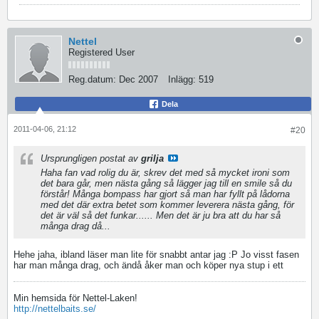
Nettel
Registered User
Reg.datum:
Dec 2007
Inlägg:
519
Dela
2011-04-06, 21:12
#20
Ursprungligen postat av
grilja
Haha fan vad rolig du är, skrev det med så mycket ironi som
det bara går, men nästa gång så lägger jag till en smile så du
förstår! Många bompass har gjort så man har fyllt på lådorna
med det där extra betet som kommer leverera nästa gång, för
det är väl så det funkar...... Men det är ju bra att du har så
många drag då...
Hehe jaha, ibland läser man lite för snabbt antar jag :P Jo visst fasen
har man många drag, och ändå åker man och köper nya stup i ett
Min hemsida för Nettel-Laken!
http://nettelbaits.se/