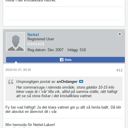
fiskar i det kristallklara vattnet.
Nettel
Registered User
Reg.datum:
Dec 2007
Inlägg:
519
Dela
2010-01-27, 00:10
#12
Ursprungligen postat av
snOrdanger
Har sommarsuga i nämnda område, stora gäddor 10-15 kilo
leker varje år i 'vår' lilla vik, alltid på samma ställe, rätt häftigt
att se så stora fiskar i det kristallklara vattnet.
Fy fan vad häftigt! Ja det klara vattnet gör ju allt så himla ballt. Då blir
det absolut en återvisit dit i vår.
Min hemsida för Nettel-Laken!