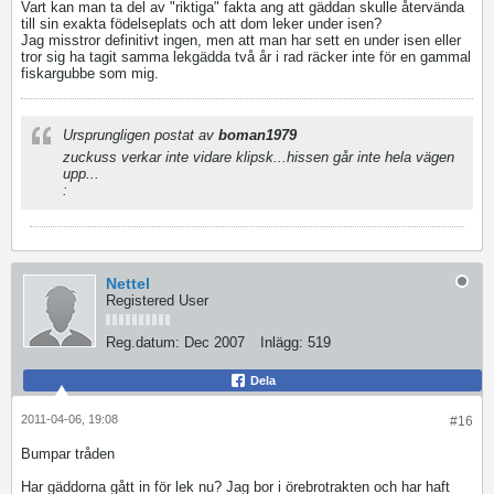
Vart kan man ta del av "riktiga" fakta ang att gäddan skulle återvända
till sin exakta födelseplats och att dom leker under isen?
Jag misstror definitivt ingen, men att man har sett en under isen eller
tror sig ha tagit samma lekgädda två år i rad räcker inte för en gammal
fiskargubbe som mig.
Ursprungligen postat av
boman1979
zuckuss verkar inte vidare klipsk...hissen går inte hela vägen
upp...
:
Nettel
Registered User
Reg.datum:
Dec 2007
Inlägg:
519
Dela
2011-04-06, 19:08
#16
Bumpar tråden
Har gäddorna gått in för lek nu? Jag bor i örebrotrakten och har haft