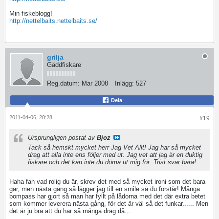
Min fiskeblogg!
http://nettelbaits.nettelbaits.se/
grilja
Gäddfiskare
Reg.datum:
Mar 2008
Inlägg:
527
Dela
2011-04-06, 20:28
#19
Ursprungligen postat av
Bjoz
Tack så hemskt mycket herr Jag Vet Allt! Jag har så mycket
drag att alla inte ens följer med ut. Jag vet att jag är en duktig
fiskare och det kan inte du döma ut mig för. Trist svar bara!
Haha fan vad rolig du är, skrev det med så mycket ironi som det bara
går, men nästa gång så lägger jag till en smile så du förstår! Många
bompass har gjort så man har fyllt på lådorna med det där extra betet
som kommer leverera nästa gång, för det är väl så det funkar...... Men
det är ju bra att du har så många drag då...