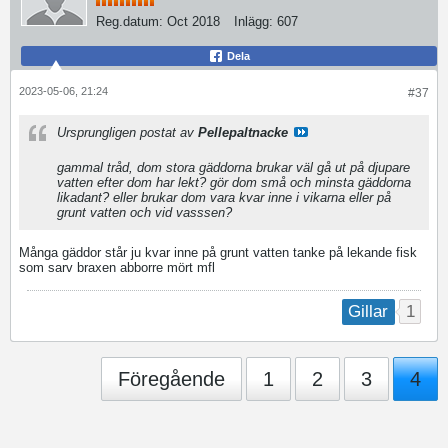
Reg.datum:
Oct 2018
Inlägg:
607
Dela
2023-05-06, 21:24
#37
Ursprungligen postat av
Pellepaltnacke
gammal tråd, dom stora gäddorna brukar väl gå ut på djupare
vatten efter dom har lekt? gör dom små och minsta gäddorna
likadant? eller brukar dom vara kvar inne i vikarna eller på
grunt vatten och vid vasssen?
Många gäddor står ju kvar inne på grunt vatten tanke på lekande fisk
som sarv braxen abborre mört mfl
1
Gillar
Föregående
1
2
3
4