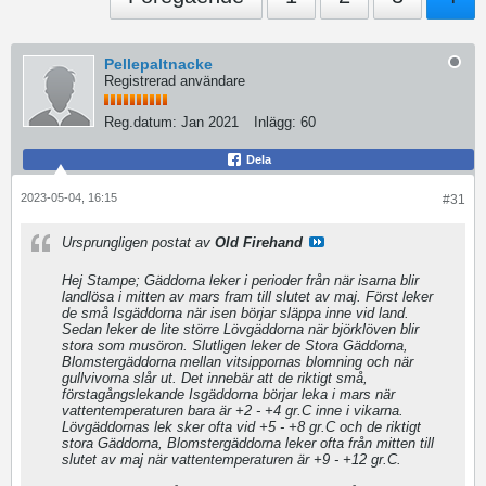
Pellepaltnacke
Registrerad användare
Reg.datum:
Jan 2021
Inlägg:
60
Dela
2023-05-04, 16:15
#31
Ursprungligen postat av
Old Firehand
Hej Stampe; Gäddorna leker i perioder från när isarna blir
landlösa i mitten av mars fram till slutet av maj. Först leker
de små Isgäddorna när isen börjar släppa inne vid land.
Sedan leker de lite större Lövgäddorna när björklöven blir
stora som musöron. Slutligen leker de Stora Gäddorna,
Blomstergäddorna mellan vitsippornas blomning och när
gullvivorna slår ut. Det innebär att de riktigt små,
förstagångslekande Isgäddorna börjar leka i mars när
vattentemperaturen bara är +2 - +4 gr.C inne i vikarna.
Lövgäddornas lek sker ofta vid +5 - +8 gr.C och de riktigt
stora Gäddorna, Blomstergäddorna leker ofta från mitten till
slutet av maj när vattentemperaturen är +9 - +12 gr.C.