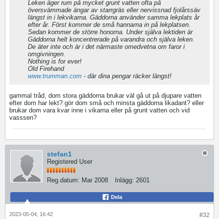
Leken äger rum på mycket grunt vatten ofta på
översvämmade ängar av starrgräs eller nervissnad fjolårssäv
längst in i lekvikarna. Gäddorna använder samma lekplats år
efter år. Först kommer de små hannarna in på lekplatsen.
Sedan kommer de större honorna. Under själva lektiden är
Gäddorna helt koncentrerade på varandra och själva leken.
De äter inte och är i det närmaste omedvetna om faror i
omgivningen.
Nothing is for ever!
Old Firehand
www.trumman.com
- där dina pengar räcker längst!
gammal tråd, dom stora gäddorna brukar väl gå ut på djupare vatten
efter dom har lekt? gör dom små och minsta gäddorna likadant? eller
brukar dom vara kvar inne i vikarna eller på grunt vatten och vid
vasssen?
stefan1
Registered User
Reg.datum:
Mar 2008
Inlägg:
2601
Dela
2023-05-04, 16:42
#32