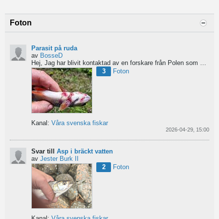
Foton
Parasit på ruda
av
BosseD
Hej,
Jag har blivit kontaktad av en forskare från Polen som är på jakt efter material av...
3
Foton
Kanal:
Våra svenska fiskar
2026-04-29, 15:00
Svar till
Asp i bräckt vatten
av
Jester Burk II
2
Foton
Kanal:
Våra svenska fiskar