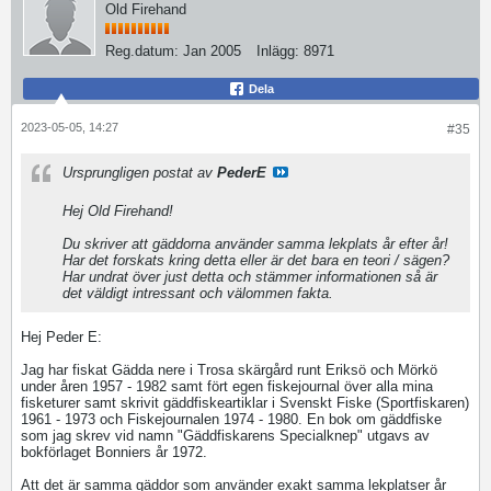
Old Firehand
Reg.datum:
Jan 2005
Inlägg:
8971
Dela
2023-05-05, 14:27
#35
Ursprungligen postat av
PederE
Hej Old Firehand!
Du skriver att gäddorna använder samma lekplats år efter år!
Har det forskats kring detta eller är det bara en teori / sägen?
Har undrat över just detta och stämmer informationen så är
det väldigt intressant och välommen fakta.
Hej Peder E:
Jag har fiskat Gädda nere i Trosa skärgård runt Eriksö och Mörkö
under åren 1957 - 1982 samt fört egen fiskejournal över alla mina
fisketurer samt skrivit gäddfiskeartiklar i Svenskt Fiske (Sportfiskaren)
1961 - 1973 och Fiskejournalen 1974 - 1980. En bok om gäddfiske
som jag skrev vid namn "Gäddfiskarens Specialknep" utgavs av
bokförlaget Bonniers år 1972.
Att det är samma gäddor som använder exakt samma lekplatser år