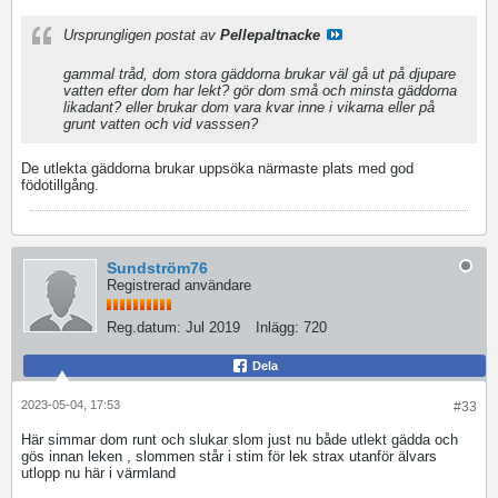
Ursprungligen postat av
Pellepaltnacke
gammal tråd, dom stora gäddorna brukar väl gå ut på djupare
vatten efter dom har lekt? gör dom små och minsta gäddorna
likadant? eller brukar dom vara kvar inne i vikarna eller på
grunt vatten och vid vasssen?
De utlekta gäddorna brukar uppsöka närmaste plats med god
födotillgång.
Sundström76
Registrerad användare
Reg.datum:
Jul 2019
Inlägg:
720
Dela
2023-05-04, 17:53
#33
Här simmar dom runt och slukar slom just nu både utlekt gädda och
gös innan leken , slommen står i stim för lek strax utanför älvars
utlopp nu här i värmland