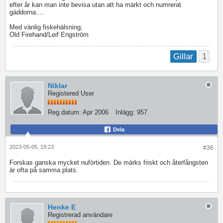
efter år kan man inte bevisa utan att ha märkt och numrerat
gäddorna....
Med vänlig fiskehälsning,
Old Firehand/Leif Engström
1
Gillar
Niklar
Registered User
Reg.datum:
Apr 2006
Inlägg:
957
Dela
2023-05-05, 19:23
#36
Forskas ganska mycket nuförtiden. De märks friskt och återfångsten
är ofta på samma plats.
Henke E
Registrerad användare