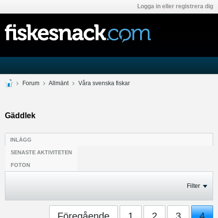
Logga in eller registrera dig
Forum
Allmänt
Våra svenska fiskar
Gäddlek
INLÄGG
SENASTE AKTIVITETEN
FOTON
Filter
Föregående
1
2
3
4