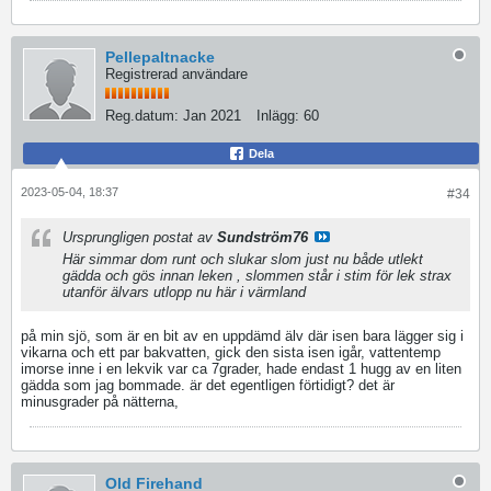
Pellepaltnacke
Registrerad användare
Reg.datum:
Jan 2021
Inlägg:
60
Dela
2023-05-04, 18:37
#34
Ursprungligen postat av
Sundström76
Här simmar dom runt och slukar slom just nu både utlekt
gädda och gös innan leken , slommen står i stim för lek strax
utanför älvars utlopp nu här i värmland
på min sjö, som är en bit av en uppdämd älv där isen bara lägger sig i
vikarna och ett par bakvatten, gick den sista isen igår, vattentemp
imorse inne i en lekvik var ca 7grader, hade endast 1 hugg av en liten
gädda som jag bommade. är det egentligen förtidigt? det är
minusgrader på nätterna,
Old Firehand