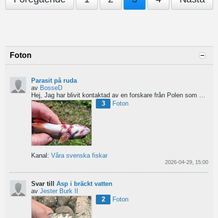
Foton
Parasit på ruda
av
BosseD
Hej,
Jag har blivit kontaktad av en forskare från Polen som är på jakt efter material av...
3
Foton
Kanal:
Våra svenska fiskar
2026-04-29, 15:00
Svar till
Asp i bräckt vatten
av
Jester Burk II
2
Foton