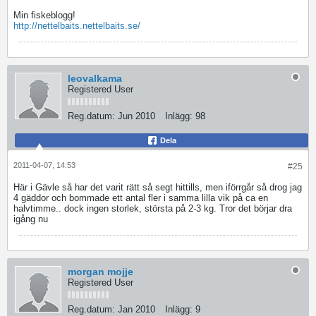
Min fiskeblogg!
http://nettelbaits.nettelbaits.se/
leovalkama
Registered User
Reg.datum:
Jun 2010
Inlägg:
98
Dela
2011-04-07, 14:53
#25
Här i Gävle så har det varit rätt så segt hittills, men iförrgår så drog jag
4 gäddor och bommade ett antal fler i samma lilla vik på ca en
halvtimme.. dock ingen storlek, största på 2-3 kg. Tror det börjar dra
igång nu
morgan mojje
Registered User
Reg.datum:
Jan 2010
Inlägg:
9