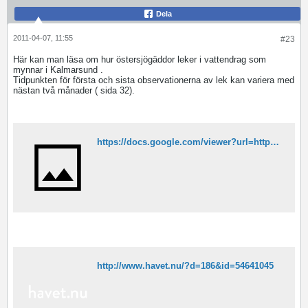
Dela
2011-04-07, 11:55
#23
Här kan man läsa om hur östersjögäddor leker i vattendrag som
mynnar i Kalmarsund .
Tidpunkten för första och sista observationerna av lek kan variera med
nästan två månader ( sida 32).
https://docs.google.com/viewer?url=https%3A%2F%2Fwww.fiskeriverket.se%2Fdownload%2F18.7920eb4612b67b1eed280007408%2FFINFO%2B2011_1.pdf
http://www.havet.nu/?d=186&id=54641045