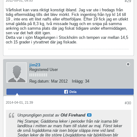
2011-05-01, 09:53
#29
Vårfisket kan vara riktigt konstigt ibland. Jag var ute i fredags från
tidig eftermiddag tills det blev mörkt. Fick ingenting från typ kl 14 till
19 , inte ens ett litet naffs eller eftterföljare. Efter 19 fick jag en utlekt
smal gädda på 8,3 kg, två missade hugg och en snipa på samma
ankring och samma plats där jag fiskat tidigare under eftermiddagen,
sen var det helt dött igen.
Detta var i sjön Magelungen i Stockholm och tempen var mellan 14,5
och 15 grader i ytvattnet där jag fiskade.
jim23
Registered User
Reg.datum:
Mar 2012
Inlägg:
34
Dela
2014-04-01, 21:39
#30
Ursprungligen postat av
Old Firehand
Hej Stampe; Gäddorna leker i perioder från när isarna blir
landlösa i mitten av mars fram till slutet av maj. Först leker
de små Isgäddorna när isen börjar släppa inne vid land.
Sedan leker de lite större Lövgäddorna när björklöven blir