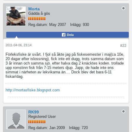
Morta
Gädda å gös
Reg.datum:
May 2007
Inlägg:
930
Dela
2011-04-06, 23:14
#22
Förleksfiske är svårt. I fjol så åkte jag på fiskesemester i maj(ca 10e,
20 dagar efter islossning), fick inte ett dugg, trots samma datum som
3 år innan och samma sjö. efter halva dag 2 knäcktes koden. trollade
upp romstinn fisk från 7-15 meters djup. Japp, de hade inte ens
simmat i närheten av lekvikarna än.... Dock blev det bara 6-11
fiskar/dag.
http://mortasfiske.blogspot.com
RK99
Registered User
Reg.datum:
Jan 2009
Inlägg:
720