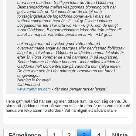
stora som musöron. Slutligen leker de Stora Gäddorna,
Blomstergäddorna mellan vitsippornas blomning och när
gullvivorna slår ut. Det innebär att de riktigt små,
förstagångslekande Isgäddorna börjar leka i mars när
vattentemperaturen bara är +2 - +4 gr.C inne i vikarna.
Lövgäddornas lek sker ofta vid +5 - +8 gr.C och de riktigt
stora Gäddorna, Blomstergäddorna leker ofta från mitten till
slutet av maj när vattentemperaturen är +9 - +12 gr.C.
Leken äger rum på mycket grunt vatten ofta på
översvämmade ängar av starrgräs eller nervissnad fjolårssäv
längst in i lekvikarna. Gäddorna använder samma lekplats år
efter år. Först kommer de små hannarna in på lekplatsen.
Sedan kommer de större honorna. Under själva lektiden är
Gäddorna helt koncentrerade på varandra och själva leken.
De äter inte och är i det närmaste omedvetna om faror i
omgivningen.
Nothing is for ever!
Old Firehand
www.trumman.com
- där dina pengar räcker längst!
Hehe gammal tråd här ser jag men tittade runt lite och såg denna. Du
skrev att gäddorna leker på samma ställe år efter år men vad skulle då
hända om lekplatsen förstördes? Vet nämligen ett sådant ställe
Föregående
1
2
3
4
Nästa