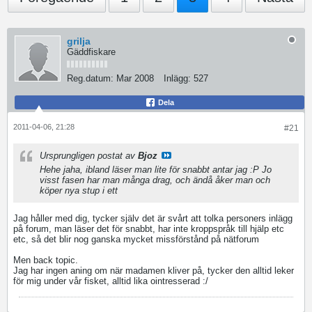
grilja
Gäddfiskare
Reg.datum:
Mar 2008
Inlägg:
527
Dela
2011-04-06, 21:28
#21
Ursprungligen postat av
Bjoz
Hehe jaha, ibland läser man lite för snabbt antar jag :P Jo
visst fasen har man många drag, och ändå åker man och
köper nya stup i ett
Jag håller med dig, tycker själv det är svårt att tolka personers inlägg
på forum, man läser det för snabbt, har inte kroppspråk till hjälp etc
etc, så det blir nog ganska mycket missförstånd på nätforum
Men back topic.
Jag har ingen aning om när madamen kliver på, tycker den alltid leker
för mig under vår fisket, alltid lika ointresserad :/