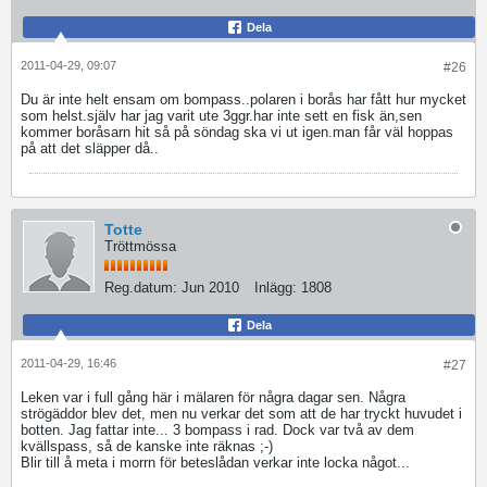
Dela
2011-04-29, 09:07
#26
Du är inte helt ensam om bompass..polaren i borås har fått hur mycket
som helst.själv har jag varit ute 3ggr.har inte sett en fisk än,sen
kommer boråsarn hit så på söndag ska vi ut igen.man får väl hoppas
på att det släpper då..
Totte
Tröttmössa
Reg.datum:
Jun 2010
Inlägg:
1808
Dela
2011-04-29, 16:46
#27
Leken var i full gång här i mälaren för några dagar sen. Några
strögäddor blev det, men nu verkar det som att de har tryckt huvudet i
botten. Jag fattar inte... 3 bompass i rad. Dock var två av dem
kvällspass, så de kanske inte räknas ;-)
Blir till å meta i morrn för beteslådan verkar inte locka något...