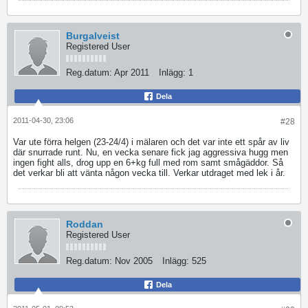
Burgalveist
Registered User
Reg.datum:
Apr 2011
Inlägg:
1
Dela
2011-04-30, 23:06
#28
Var ute förra helgen (23-24/4) i mälaren och det var inte ett spår av liv
där snurrade runt. Nu, en vecka senare fick jag aggressiva hugg men
ingen fight alls, drog upp en 6+kg full med rom samt smågäddor. Så
det verkar bli att vänta någon vecka till. Verkar utdraget med lek i år.
Roddan
Registered User
Reg.datum:
Nov 2005
Inlägg:
525
Dela