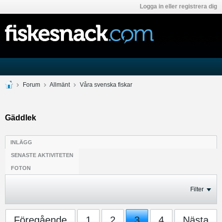
Logga in eller registrera dig
Forum
Allmänt
Våra svenska fiskar
Gäddlek
INLÄGG
SENASTE AKTIVITETEN
FOTON
Filter
Föregående
1
2
3
4
Nästa