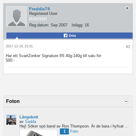
Freddie74
Registered User
Reg.datum:
Sep 2007
Inlägg:
16
Dela
2017-12-19, 21:01
#2
Har ett SvartZonker Signature 8'6 40g-140g till salu för
500:-
Foton
Långskott
av
Sadda
Hej!
Söker spö band av Ron Thompson. Är de bara i hyfsat skick så köper jag gärna ett par....
1
Foto