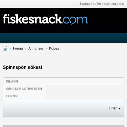
Logga in eller registrera dig
Forum
Annonser
Köpes
Spinnspön sökes!
INLÄGG
SENASTE AKTIVITETEN
FOTON
Filter