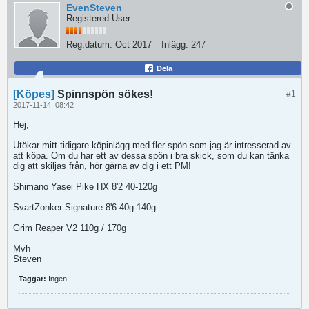
EvenSteven
Registered User
Reg.datum:
Oct 2017
Inlägg:
247
Dela
[Köpes]
Spinnspön sökes!
#1
2017-11-14, 08:42
Hej,
Utökar mitt tidigare köpinlägg med fler spön som jag är intresserad av
att köpa. Om du har ett av dessa spön i bra skick, som du kan tänka
dig att skiljas från, hör gärna av dig i ett PM!
Shimano Yasei Pike HX 8'2 40-120g
SvartZonker Signature 8'6 40g-140g
Grim Reaper V2 110g / 170g
Mvh
Steven
Taggar:
Ingen