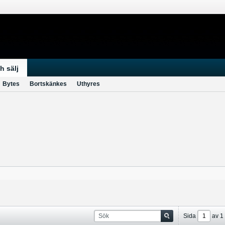
h sälj
Bytes
Bortskänkes
Uthyres
Sida
av
1