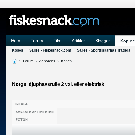
Hem
Forum
Film
Artiklar
Bloggar
Köp oc
Köpes
Säljes - Fiskesnack.com
Säljes - Sportfiskarnas Tradera
Forum
Annonser
Köpes
Norge, djuphavsrulle 2 vxl. eller elektrisk
INLÄGG
SENASTE AKTIVITETEN
FOTON