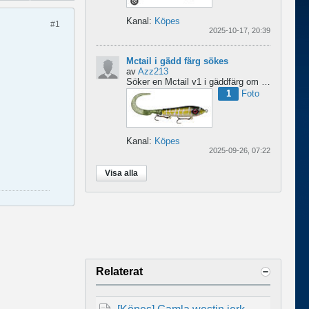
Kanal:
Köpes
#1
2025-10-17, 20:39
Mctail i gädd färg sökes
av
Azz213
Söker en Mctail v1 i gäddfärg om någon har en sådan?...
1
Foto
Kanal:
Köpes
2025-09-26, 07:22
Visa alla
Relaterat