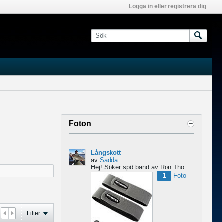
Logga in eller registrera dig
Foton
Långskott
av
Sadda
Hej!
Söker spö band av Ron Thompson. Är de bara i hyfsat skick så köper jag gärna ett par....
1
Foto
Filter