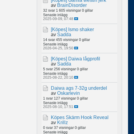
[Köpes]
Gamla westin jerk
av
BrainDisorder
32 svar
1 605 visningar
0 gillar
Senaste inlägg
2025-09-09, 07:48
[Köpes]
Ismo shaker
av
Sadda
14 svar
455 visningar
0 gillar
Senaste inlägg
2026-04-25, 19:50
[Köpes]
Daiwa lågprofil
av
Sadda
5 svar
256 visningar
0 gillar
Senaste inlägg
2025-08-22, 20:10
Daiwa ags 7-32g underdel
av
Oskarlevin
1 svar
127 visningar
0 gillar
Senaste inlägg
2025-08-10, 17:51
Köpes Skärm Hook Reveal
av
Krillz
0 svar
37 visningar
0 gillar
Senaste inlägg