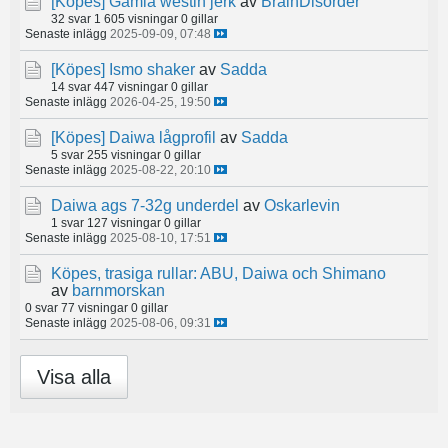
[Köpes]
Gamla westin jerk
av
BrainDisorder
32 svar
1 605 visningar
0 gillar
Senaste inlägg
2025-09-09, 07:48
[Köpes]
Ismo shaker
av
Sadda
14 svar
447 visningar
0 gillar
Senaste inlägg
2026-04-25, 19:50
[Köpes]
Daiwa lågprofil
av
Sadda
5 svar
255 visningar
0 gillar
Senaste inlägg
2025-08-22, 20:10
Daiwa ags 7-32g underdel
av
Oskarlevin
1 svar
127 visningar
0 gillar
Senaste inlägg
2025-08-10, 17:51
Köpes, trasiga rullar: ABU, Daiwa och Shimano
av
barnmorskan
0 svar
77 visningar
0 gillar
Senaste inlägg
2025-08-06, 09:31
Visa alla