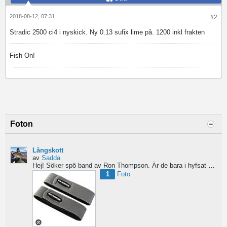
2018-08-12, 07:31
#2
Stradic 2500 ci4 i nyskick. Ny 0.13 sufix lime på. 1200 inkl frakten
Fish On!
Foton
Långskott
av
Sadda
Hej!
Söker spö band av Ron Thompson. Är de bara i hyfsat skick så köper jag gärna ett par....
1
Foto