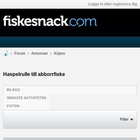
Logga in eller registrera dig
Forum
Annonser
Köpes
Haspelrulle till abborrfiske
INLÄGG
SENASTE AKTIVITETEN
FOTON
Filter