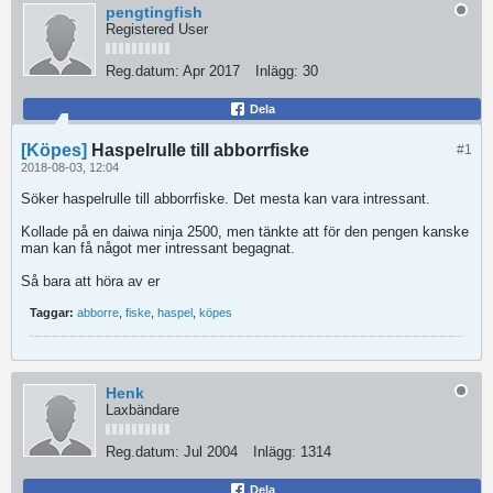
pengtingfish
Registered User
Reg.datum:
Apr 2017
Inlägg:
30
Dela
[Köpes]
Haspelrulle till abborrfiske
#1
2018-08-03, 12:04
Söker haspelrulle till abborrfiske. Det mesta kan vara intressant.
Kollade på en daiwa ninja 2500, men tänkte att för den pengen kanske
man kan få något mer intressant begagnat.
Så bara att höra av er
Taggar:
abborre
,
fiske
,
haspel
,
köpes
Henk
Laxbändare
Reg.datum:
Jul 2004
Inlägg:
1314
Dela