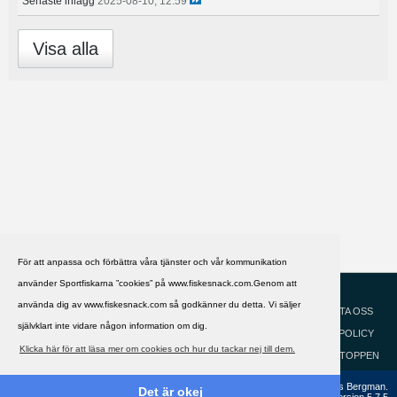
Senaste inlägg
2025-08-10, 12:59
Visa alla
För att anpassa och förbättra våra tjänster och vår kommunikation
använder Sportfiskarna ”cookies” på www.fiskesnack.com.Genom att
HJÄLP
Svenska
använda dig av www.fiskesnack.com så godkänner du detta. Vi säljer
KONTAKTA OSS
självklart inte vidare någon information om dig.
COOKIEPOLICY
Klicka här för att läsa mer om cookies och hur du tackar nej till dem.
GÅ TILL TOPPEN
Copyright ©2002 - 2021, FiskeSnack.com. Grundad 2002 av Anders Bergman.
Det är okej