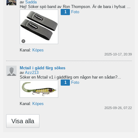
av
Sadda
Hej!
Söker spö band av Ron Thompson. Är de bara i hyfsat skick så köper jag gärna ett par....
1
Foto
Kanal:
Köpes
2025-10-17, 20:39
Mctail i gädd färg sökes
av
Azz213
Söker en Mctail v1 i gäddfärg om någon har en sådan?...
1
Foto
Kanal:
Köpes
2025-09-26, 07:22
Visa alla