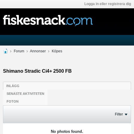
Logga in eller registrera dig
Forum
Annonser
Köpes
Shimano Stradic Ci4+ 2500 FB
INLÄGG
SENASTE AKTIVITETEN
FOTON
Filter
No photos found.