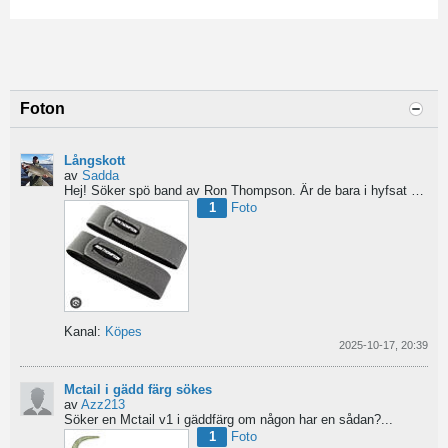
Foton
Långskott
av
Sadda
Hej!
Söker spö band av Ron Thompson. Är de bara i hyfsat skick så köper jag gärna ett par....
1
Foto
Kanal:
Köpes
2025-10-17, 20:39
Mctail i gädd färg sökes
av
Azz213
Söker en Mctail v1 i gäddfärg om någon har en sådan?...
1
Foto