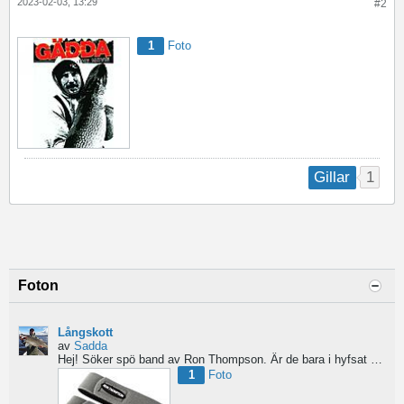
2023-02-03, 13:29
#2
1
Foto
1
Gillar
Foton
Långskott
av
Sadda
Hej!
Söker spö band av Ron Thompson. Är de bara i hyfsat skick så köper jag gärna ett par....
1
Foto