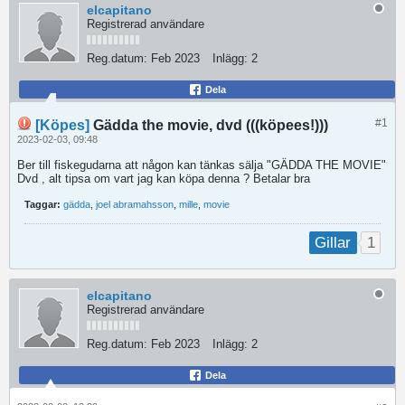
elcapitano
Registrerad användare
Reg.datum:
Feb 2023
Inlägg:
2
Dela
#1
[Köpes]
Gädda the movie, dvd (((köpees!)))
2023-02-03, 09:48
Ber till fiskegudarna att någon kan tänkas sälja "GÄDDA THE MOVIE"
Dvd , alt tipsa om vart jag kan köpa denna ? Betalar bra
Taggar:
gädda
,
joel abramahsson
,
mille
,
movie
1
Gillar
elcapitano
Registrerad användare
Reg.datum:
Feb 2023
Inlägg:
2
Dela