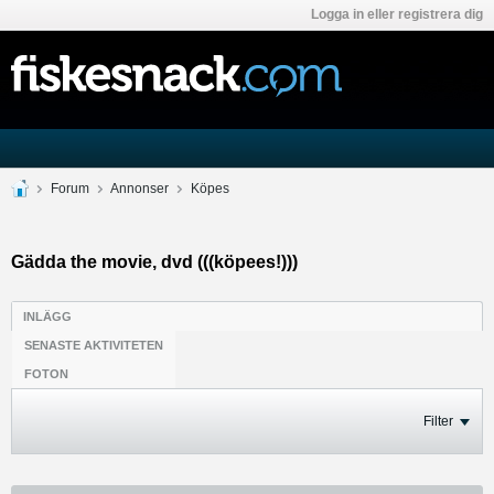
Logga in eller registrera dig
Forum
Annonser
Köpes
Gädda the movie, dvd (((köpees!)))
INLÄGG
SENASTE AKTIVITETEN
FOTON
Filter