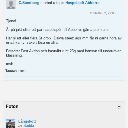
C.Sandberg
started a topic
Haspelspö Abborre
2026-02-02, 22:08
Tjena!
Är på jakt efter ett par haspelspön till Abborre, gärna premium.
Har ni ett eller flera St croix, Daiwa steez ags mm får ni gärna höra av
er så kan vi säkert lösa en affär.
Föredrar Fast Aktion och kastvikt runt 25g med hänsyn till under/över
klassning.
mvh
Taggar:
Ingen
Foton
Långskott
av
Sadda