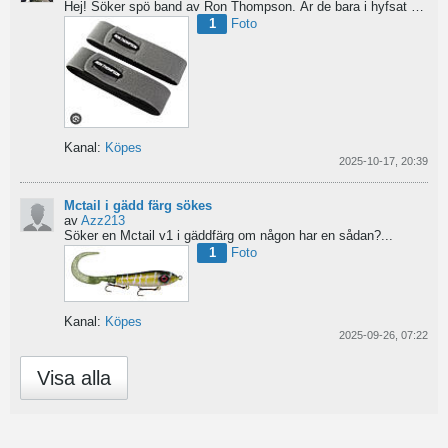
Hej!
Söker spö band av Ron Thompson. Är de bara i hyfsat skick så köper jag gärna ett par....
1
Foto
Kanal:
Köpes
2025-10-17, 20:39
Mctail i gädd färg sökes
av
Azz213
Söker en Mctail v1 i gäddfärg om någon har en sådan?...
1
Foto
Kanal:
Köpes
2025-09-26, 07:22
Visa alla