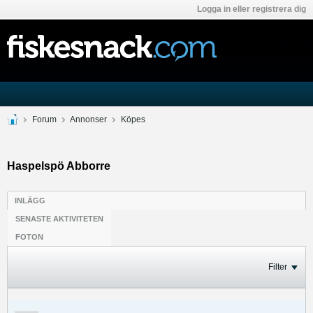
Logga in eller registrera dig
Forum
Annonser
Köpes
Haspelspö Abborre
INLÄGG
SENASTE AKTIVITETEN
FOTON
Filter