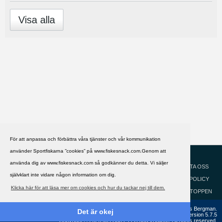
Visa alla
För att anpassa och förbättra våra tjänster och vår kommunikation
använder Sportfiskarna ”cookies” på www.fiskesnack.com.Genom att
HJÄLP
Svenska
använda dig av www.fiskesnack.com så godkänner du detta. Vi säljer
KONTAKTA OSS
självklart inte vidare någon information om dig.
COOKIEPOLICY
Klicka här för att läsa mer om cookies och hur du tackar nej till dem.
GÅ TILL TOPPEN
Copyright ©2002 - 2021, FiskeSnack.com. Grundad 2002 av Anders Bergman.
Det är okej
Powered by
vBulletin®
Version 5.7.5
Copyright © 2026 MH Sub I, LLC dba vBulletin. All rights reserved.