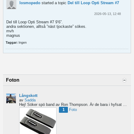
losmopedo
started a topic
Del till Loop Opti Stream #7
2026-05-13, 12:48
Del till Loop Opti Stream #7 9’6”.
andra sektionen, alltså ”näst tjockaste” sökes.
mvh
magnus
Taggar:
Ingen
Foton
Långskott
av
Sadda
Hej!
Söker spö band av Ron Thompson. Är de bara i hyfsat skick så köper jag gärna ett par....
1
Foto