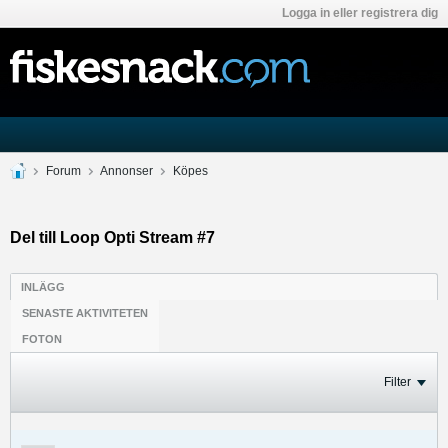
Logga in eller registrera dig
Forum
Annonser
Köpes
Del till Loop Opti Stream #7
INLÄGG
SENASTE AKTIVITETEN
FOTON
Filter