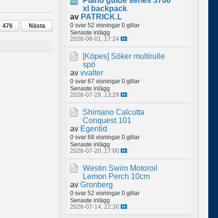
Plano guide series 3700
xl backpack
av
PATRICK.L
0 svar
52 visningar
0 gillar
476
Nästa
Senaste inlägg
2026-08-01, 17:24
[Köpes]
Söker multirulle
spö
av
vvalter
0 svar
67 visningar
0 gillar
Senaste inlägg
2026-07-28, 13:29
Shimano Calcutta
Conquest 101
av
Egentid
0 svar
68 visningar
0 gillar
Senaste inlägg
2026-07-20, 17:00
Westin Swim Motoroil
Lemon Perch 10cm
av
Gronberg
0 svar
52 visningar
0 gillar
Senaste inlägg
2026-07-14, 22:30