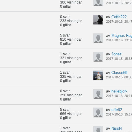
306 visningar
2017-10-16, 20:5
0 gillar
0 svar
av
Coffe222
233 visningar
2017-10-16, 20:4
0 gillar
5 svar
av
Magnus Fag
810 visningar
2017-10-16, 13:0
0 gillar
1 svar
av
Jonez
331 visningar
2017-10-15, 15:3
0 gillar
1 svar
av
Classe69
325 visningar
2017-10-15, 08:3
0 gillar
0 svar
av
hellebjork
250 visningar
2017-10-13, 20:1
0 gillar
5 svar
av
uffe62
666 visningar
2017-10-13, 15:1
0 gillar
1 svar
av
NissN