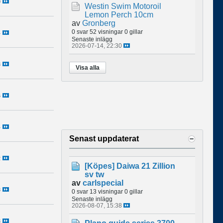
0
Westin Swim Motoroil
Lemon Perch 10cm
av
Gronberg
0 svar
52 visningar
0 gillar
4
Senaste inlägg
2026-07-14, 22:30
3
Visa alla
6
4
Senast uppdaterat
2
[Köpes]
Daiwa 21 Zillion
sv tw
av
carlspecial
8
0 svar
13 visningar
0 gillar
Senaste inlägg
2026-08-07, 15:38
3