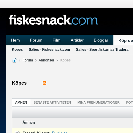
Hem
Forum
Film
Artiklar
Bloggar
Köp oc
Köpes
Säljes - Fiskesnack.com
Säljes - Sportfiskarnas Tradera
Forum
Annonser
Köpes
Köpes
ÄMNEN
SENASTE AKTIVITETEN
MINA PRENUMERATIONER
FO
Ämnen