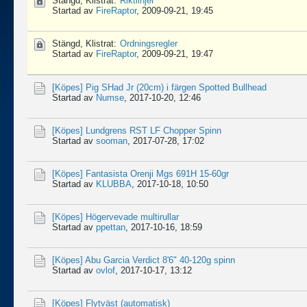
Stängd, Klistrat:
Riktlinjer
Startad av
FireRaptor
,
2009-09-21, 19:45
Stängd, Klistrat:
Ordningsregler
Startad av
FireRaptor
,
2009-09-21, 19:47
[Köpes]
Pig SHad Jr (20cm) i färgen Spotted Bullhead
Startad av
Numse
,
2017-10-20, 12:46
[Köpes]
Lundgrens RST LF Chopper Spinn
Startad av
sooman
,
2017-07-28, 17:02
[Köpes]
Fantasista Orenji Mgs 691H 15-60gr
Startad av
KLUBBA
,
2017-10-18, 10:50
[Köpes]
Högervevade multirullar
Startad av
ppettan
,
2017-10-16, 18:59
[Köpes]
Abu Garcia Verdict 8'6" 40-120g spinn
Startad av
ovlof
,
2017-10-17, 13:12
[Köpes]
Flytväst (automatisk)