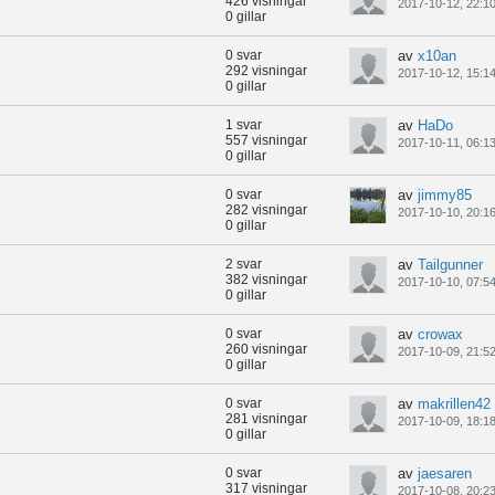
426 visningar
2017-10-12, 22:1
0 gillar
0 svar
av
x10an
292 visningar
2017-10-12, 15:1
0 gillar
1 svar
av
HaDo
557 visningar
2017-10-11, 06:1
0 gillar
0 svar
av
jimmy85
282 visningar
2017-10-10, 20:1
0 gillar
2 svar
av
Tailgunner
382 visningar
2017-10-10, 07:5
0 gillar
0 svar
av
crowax
260 visningar
2017-10-09, 21:5
0 gillar
0 svar
av
makrillen42
281 visningar
2017-10-09, 18:1
0 gillar
0 svar
av
jaesaren
317 visningar
2017-10-08, 20:2