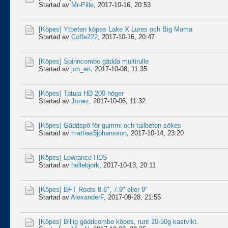
Startad av
Mr-Pille
,
2017-10-16, 20:53
[Köpes]
Ytbeten köpes Lake X Lures och Big Mama
Startad av
Coffe222
,
2017-10-16, 20:47
[Köpes]
Spinncombo gädda multirulle
Startad av
jon_eri
,
2017-10-08, 11:35
[Köpes]
Tatula HD 200 höger
Startad av
Jonez
,
2017-10-06, 11:32
[Köpes]
Gäddspö för gummi och tailbeten sökes
Startad av
mattias5johansson
,
2017-10-14, 23:20
[Köpes]
Lowrance HDS
Startad av
hellebjork
,
2017-10-13, 20:11
[Köpes]
BFT Roots 8.6", 7.9" eller 9"
Startad av
AlexanderF
,
2017-09-28, 21:55
[Köpes]
Billig gäddcombo köpes, runt 20-50g kastvikt.