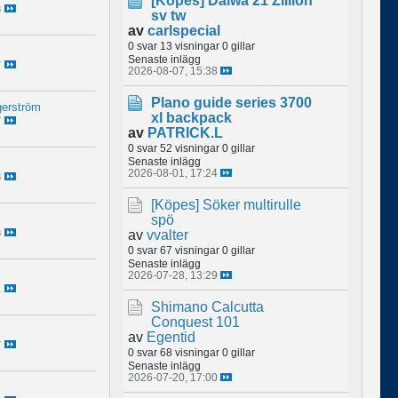
[Köpes]
Daiwa 21 Zillion
3
sv tw
av
carlspecial
0 svar
13 visningar
0 gillar
Senaste inlägg
7
2026-08-07, 15:38
Plano guide series 3700
erström
xl backpack
7
av
PATRICK.L
0 svar
52 visningar
0 gillar
Senaste inlägg
2026-08-01, 17:24
3
[Köpes]
Söker multirulle
spö
av
vvalter
8
0 svar
67 visningar
0 gillar
Senaste inlägg
2026-07-28, 13:29
1
Shimano Calcutta
Conquest 101
av
Egentid
7
0 svar
68 visningar
0 gillar
Senaste inlägg
2026-07-20, 17:00