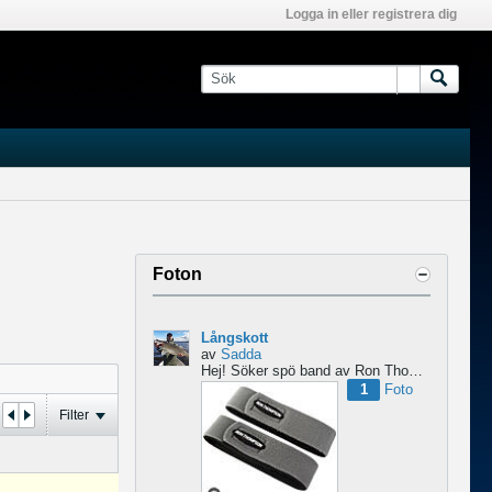
Logga in eller registrera dig
Foton
Långskott
av
Sadda
Hej!
Söker spö band av Ron Thompson. Är de bara i hyfsat skick så köper jag gärna ett par....
1
Foto
Filter