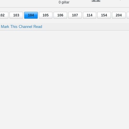
0 gillar
102
103
104
105
106
107
114
154
204
Mark This Channel Read