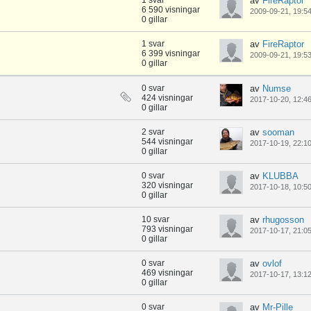
1 svar
av
FireRaptor
6 590 visningar
2009-09-21, 19:5
0 gillar
1 svar
av
FireRaptor
6 399 visningar
2009-09-21, 19:5
0 gillar
0 svar
av
Numse
424 visningar
2017-10-20, 12:4
0 gillar
2 svar
av
sooman
544 visningar
2017-10-19, 22:1
0 gillar
0 svar
av
KLUBBA
320 visningar
2017-10-18, 10:5
0 gillar
10 svar
av
rhugosson
793 visningar
2017-10-17, 21:0
0 gillar
0 svar
av
ovlof
469 visningar
2017-10-17, 13:1
0 gillar
0 svar
av
Mr-Pille