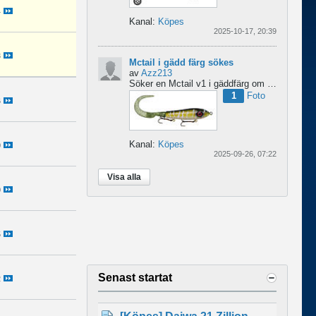
4
Kanal:
Köpes
2025-10-17, 20:39
3
Mctail i gädd färg sökes
av
Azz213
Söker en Mctail v1 i gäddfärg om någon har en sådan?...
1
Foto
6
Kanal:
Köpes
0
2025-09-26, 07:22
Visa alla
0
5
Senast startat
2