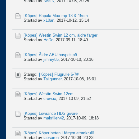
Startad av
NissN
,
2017-10-08, 20:25
[Köpes]
Rapala Max rap 13 & 15cm
Startad av
x10an
,
2017-10-12, 15:14
[Köpes]
Westin Swim 12 cm, äldre färger
Startad av
HaDo
,
2017-09-11, 18:49
[Köpes]
Äldre ABU haspelspö
Startad av
jimmy85
,
2017-10-10, 20:16
Stängd:
[Köpes]
Flugrulle 6-7#
Startad av
Tailgunner
,
2017-10-08, 16:01
[Köpes]
Westin Swim 12cm
Startad av
crowax
,
2017-10-09, 21:52
[Köpes]
Lowrance HDS givare
Startad av
makrillen42
,
2017-10-09, 18:18
[Köpes]
Köper beten i färgen atomkrull!
Startad av
jaesaren
,
2017-10-08, 20:23