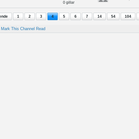
0 gillar
ende
1
2
3
4
5
6
7
14
54
104
Mark This Channel Read