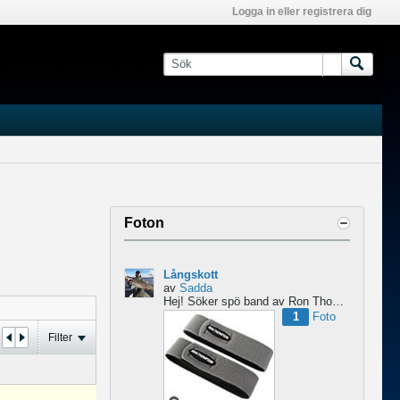
Logga in eller registrera dig
Foton
Långskott
av
Sadda
Hej!
Söker spö band av Ron Thompson. Är de bara i hyfsat skick så köper jag gärna ett par....
1
Foto
Filter