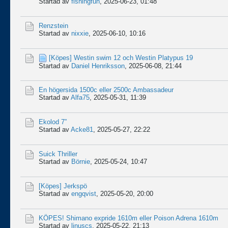
Startad av
fishingfun
,
2025-06-23, 01:48
Renzstein
Startad av
nixxie
,
2025-06-10, 10:16
[Köpes]
Westin swim 12 och Westin Platypus 19
Startad av
Daniel Henriksson
,
2025-06-08, 21:44
En högersida 1500c eller 2500c Ambassadeur
Startad av
Alfa75
,
2025-05-31, 11:39
Ekolod 7”
Startad av
Acke81
,
2025-05-27, 22:22
Suick Thriller
Startad av
Börnie
,
2025-05-24, 10:47
[Köpes]
Jerkspö
Startad av
engqvist
,
2025-05-20, 20:00
KÖPES! Shimano expride 1610m eller Poison Adrena 1610m
Startad av
linuscs
,
2025-05-22, 21:13