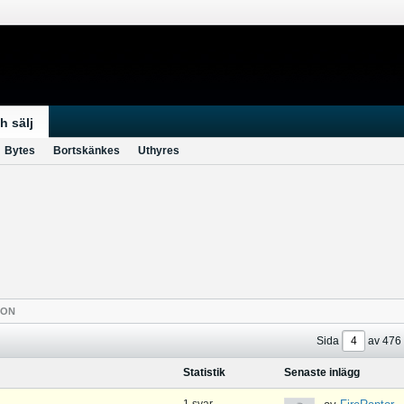
h sälj
Bytes
Bortskänkes
Uthyres
TON
Sida
av
476
Statistik
Senaste inlägg