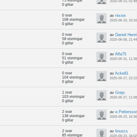
75 visningar
2025-06-23, 01:48
0 gillar
0 svar
av
nixxie
108 visningar
2025-06-10, 10:16
0 gillar
0 svar
av
Daniel Henr
58 visningar
2025-06-08, 21:44
0 gillar
0 svar
av
Alfa75
51 visningar
2025-05-31, 11:39
0 gillar
0 svar
av
Acke81
104 visningar
2025-05-27, 22:22
0 gillar
1 svar
av
Grejo
103 visningar
2025-05-27, 11:08
0 gillar
2 svar
av
e.Pettersso
136 visningar
2025-05-23, 16:36
0 gillar
2 svar
av
linuscs
85 visningar
2025-05-23, 16:02