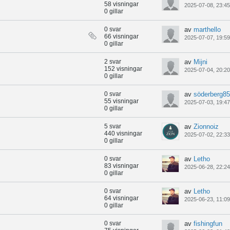
58 visningar
2025-07-08, 23:45
0 gillar
0 svar
av
marthello
66 visningar
2025-07-07, 19:59
0 gillar
2 svar
av
Mijni
152 visningar
2025-07-04, 20:20
0 gillar
0 svar
av
söderberg85
55 visningar
2025-07-03, 19:47
0 gillar
5 svar
av
Zionnoiz
440 visningar
2025-07-02, 22:33
0 gillar
0 svar
av
Letho
83 visningar
2025-06-28, 22:24
0 gillar
0 svar
av
Letho
64 visningar
2025-06-23, 11:09
0 gillar
0 svar
av
fishingfun