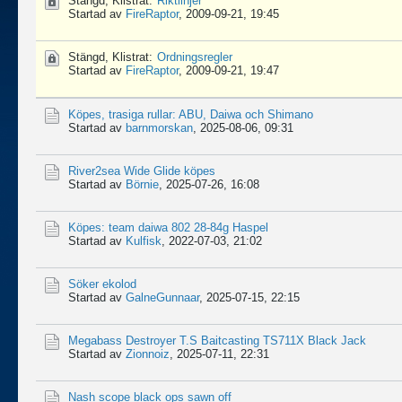
Stängd, Klistrat:
Riktlinjer
Startad av
FireRaptor
,
2009-09-21, 19:45
Stängd, Klistrat:
Ordningsregler
Startad av
FireRaptor
,
2009-09-21, 19:47
Köpes, trasiga rullar: ABU, Daiwa och Shimano
Startad av
barnmorskan
,
2025-08-06, 09:31
River2sea Wide Glide köpes
Startad av
Börnie
,
2025-07-26, 16:08
Köpes: team daiwa 802 28-84g Haspel
Startad av
Kulfisk
,
2022-07-03, 21:02
Söker ekolod
Startad av
GalneGunnaar
,
2025-07-15, 22:15
Megabass Destroyer T.S Baitcasting TS711X Black Jack
Startad av
Zionnoiz
,
2025-07-11, 22:31
Nash scope black ops sawn off