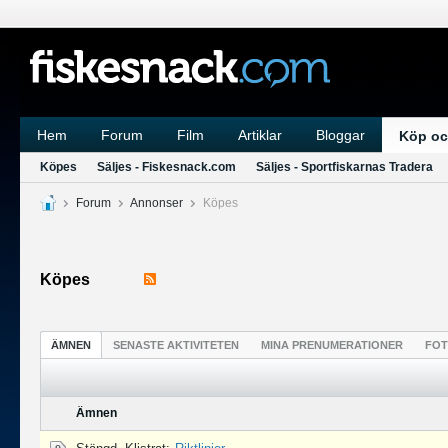
Hem
Forum
Film
Artiklar
Bloggar
Köp oc
Köpes
Säljes - Fiskesnack.com
Säljes - Sportfiskarnas Tradera
Forum
Annonser
Köpes
Köpes
ÄMNEN
SENASTE AKTIVITETEN
MINA PRENUMERATIONER
FO
Ämnen