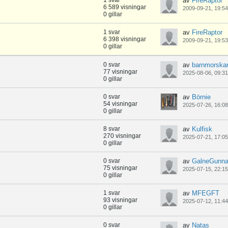
1 svar
av
FireRaptor
6 589 visningar
2009-09-21, 19:54
0 gillar
1 svar
av
FireRaptor
6 398 visningar
2009-09-21, 19:53
0 gillar
0 svar
av
barnmorska
77 visningar
2025-08-06, 09:31
0 gillar
0 svar
av
Börnie
54 visningar
2025-07-26, 16:08
0 gillar
8 svar
av
Kulfisk
270 visningar
2025-07-21, 17:05
0 gillar
0 svar
av
GalneGunna
75 visningar
2025-07-15, 22:15
0 gillar
1 svar
av
MFEGFT
93 visningar
2025-07-12, 11:44
0 gillar
0 svar
av
Natas