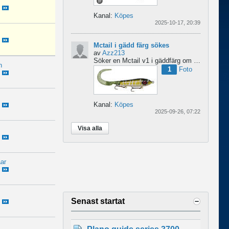
Kanal:
Köpes
2025-10-17, 20:39
Mctail i gädd färg sökes
av
Azz213
Söker en Mctail v1 i gäddfärg om någon har en sådan?...
n
1
Foto
Kanal:
Köpes
2025-09-26, 07:22
Visa alla
ar
Senast startat