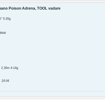
imano Poison Adrena, TOOL vadare
6" 5-20g
delat
 2,30m 4-14g
, 19:04
.