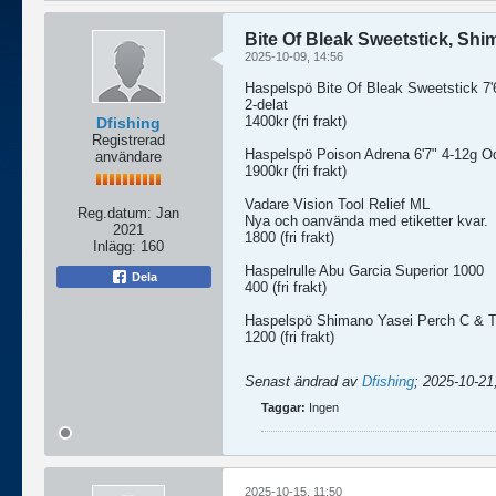
Bite Of Bleak Sweetstick, Sh
2025-10-09, 14:56
Haspelspö Bite Of Bleak Sweetstick 7'
2-delat
1400kr (fri frakt)
Dfishing
Registrerad
Haspelspö Poison Adrena 6'7" 4-12g O
användare
1900kr (fri frakt)
Vadare Vision Tool Relief ML
Reg.datum:
Jan
Nya och oanvända med etiketter kvar.
2021
1800 (fri frakt)
Inlägg:
160
Haspelrulle Abu Garcia Superior 1000
Dela
400 (fri frakt)
Haspelspö Shimano Yasei Perch C & T
1200 (fri frakt)
Senast ändrad av
Dfishing
;
2025-10-21
Taggar:
Ingen
2025-10-15, 11:50