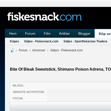
Hem
Forum
Film
Artiklar
Bloggar
Köp oc
Köpes
Säljes - Fiskesnack.com
Säljes - Sportfiskarnas Tradera
Forum
Annonser
Säljes - Fiskesnack.com
Bite Of Bleak Sweetstick, Shimano Poison Adrena, T
INLÄGG
SENASTE AKTIVITETEN
FOTON