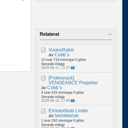
Relaterat
VuoksiRaksi
av
Cobb´s
10 svar
719 visningar
0 gillar
Senaste inlägg
2026-06-17, 11:27
[Fiskesnack]
VENGEANCE Propeller
av
Cobb´s
4 svar
433 visningar
0 gillar
Senaste inlägg
2026-06-15, 17:40
Elmotorfäste Linder
av
henriktorner
1 svar
292 visningar
0 gillar
Senaste inlägg