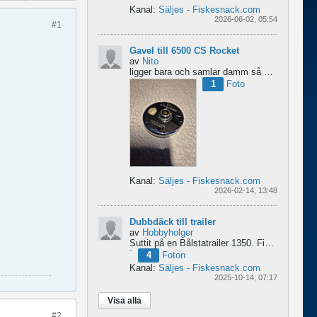
Kanal:
Säljes - Fiskesnack.com
2026-06-02, 05:54
#1
Gavel till 6500 CS Rocket
av
Nito
ligger bara och samlar damm så om någon behöver en fin gavel är det bara att hotja till, enklast på...
1
Foto
Kanal:
Säljes - Fiskesnack.com
2026-02-14, 13:48
Dubbdäck till trailer
av
Hobbyholger
Suttit på en Bålstatrailer 1350. Finns i Spånga men kan transporteras mot Linköping. 500kr
4
Foton
Kanal:
Säljes - Fiskesnack.com
2025-10-14, 07:17
Visa alla
#2