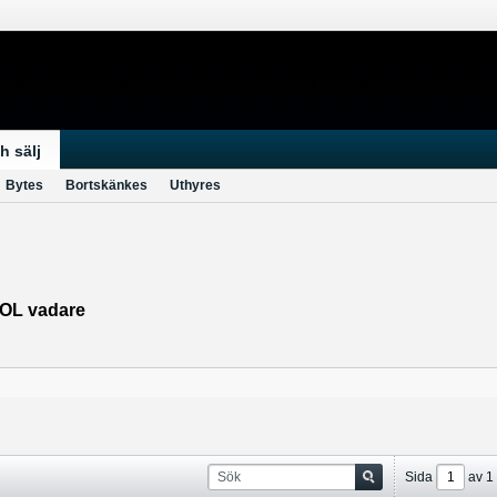
h sälj
Bytes
Bortskänkes
Uthyres
OOL vadare
Sida
av
1