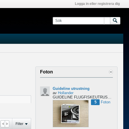
Logga in eller registrera dig
Foton
Guideline utrustning
av
Hollander
GUIDELINE FLUGFISKEUTRUSTNING – NYTT & OÖPPNAT
5
Foton
Filter