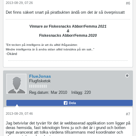
2013-08-29, 07:26
#6
Det finns säkert snart på piratbukten ändå om det är så överprissatt
Vinnare av Fiskesnacks AbborrFemma
2021
&
Fiskesnacks AbborrFemma
2020
”Ett tecken på intelligens är att du alltid ifrågasätter.
Mindre intelligenta är å andra sidan alltid tvärsäkra på sin sak.."
-Okänd
FlueJonas
Flugfisketok
Reg.datum:
Mar 2010
Inlägg:
220
Dela
2013-08-29, 07:46
#7
Jag betvivlar det tyvärr för det är webbaserad applikation som ligger på
deras hemsida, fast teknologin finns ju och det är i grund och botten
inget avancerat att tolka värdena tillsammans med koordinater och