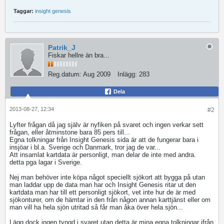
Taggar:
insight genesis
Patrik_J
Fiskar hellre än bra...
Reg.datum:
Aug 2009
Inlägg:
283
Dela
2013-08-27, 12:34
#2
Lyfter frågan då jag själv är nyfiken på svaret och ingen verkar sett
frågan, eller åtminstone bara 85 pers till...
Egna tolkningar från Insight Genesis sida är att de fungerar bara i
insjöar i bl.a. Sverige och Danmark, tror jag de var...
Att insamlat kartdata är personligt, man delar de inte med andra.
detta pga lagar i Sverige.
Nej man behöver inte köpa något speciellt sjökort att bygga på utan
man laddar upp de data man har och Insight Genesis ritar ut den
kartdata man har till ett personligt sjökort, vet inte hur de är med
sjökonturer, om de hämtar in den från någon annan karttjänst eller om
man vill ha hela sjön utritad så får man åka över hela sjön...
Lägg dock ingen tyngd i svaret utan detta är mina egna tolkningar ifrån