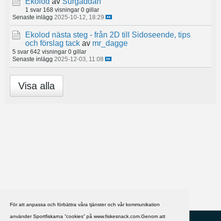
Ekolod
av
Surgäddan
1 svar
168 visningar
0 gillar
Senaste inlägg
2025-10-12, 18:29
Ekolod nästa steg - från 2D till Sidoseende, tips
och förslag tack
av
mr_dagge
5 svar
642 visningar
0 gillar
Senaste inlägg
2025-12-03, 11:08
Visa alla
För att anpassa och förbättra våra tjänster och vår kommunikation
använder Sportfiskarna ”cookies” på www.fiskesnack.com.Genom att
HJÄLP