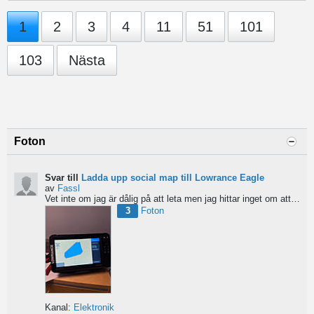
1
2
3
4
11
51
101
103
Nästa
Foton
Svar till
Ladda upp social map till Lowrance Eagle
av
Fassl
Vet inte om jag är dålig på att leta men jag hittar inget om att ladda upp social maps i manualen....
3
Foton
Kanal:
Elektronik