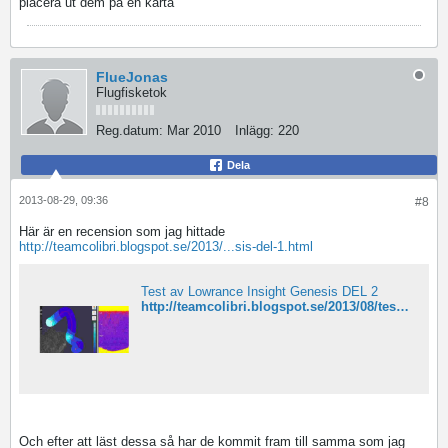
placera ut dem på en karta
FlueJonas
Flugfisketok
Reg.datum:
Mar 2010
Inlägg:
220
Dela
2013-08-29, 09:36
#8
Här är en recension som jag hittade
http://teamcolibri.blogspot.se/2013/...sis-del-1.html
Test av Lowrance Insight Genesis DEL 2
http://teamcolibri.blogspot.se/2013/08/test-av-lowrance-insight-genesis-del-2.html
Och efter att läst dessa så har de kommit fram till samma som jag