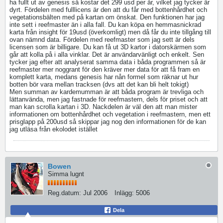
ha fullt ut av genesis så kostar det 299 usd per år, vilket jag tycker är
dyrt. Fördelen med fulllicens är den att du får med bottenhårdhet och
vegetationsbälten med på kartan om önskat. Den funktionen har jag
inte sett i reefmaster än i alla fall. Du kan köpa en hemmasnickrad
karta från insight för 19usd (överkomligt) men då får du inte tillgång till
ovan nämnd data. Fördelen med reefmaster som jag sett är dels
licensen som är billigare. Du kan få ut 3D kartor i datorskärmen som
går att kolla på i alla vinklar. Det är användarvänligt och enkelt. Sen
tycker jag efter att analyserat samma data i båda programmen så är
reefmaster mer noggrant för den kräver mer data för att få fram en
komplett karta, medans genesis har nån formel som räknar ut hur
botten bör vara mellan tracksen (dvs att det kan bli helt tokigt)
Men summan av kardemumman är att båda program är trevliga och
lättanvända, men jag fastnade för reefmastern, dels för priset och att
man kan scrolla kartan i 3D. Nackdelen är väl den att man mister
informationen om bottenhårdhet och vegetation i reefmastern, men ett
prisglapp på 200usd så skippar jag nog den informationen för de kan
jag utläsa från ekolodet istället
Bowen
Simma lugnt
Reg.datum:
Jul 2006
Inlägg:
5006
Dela