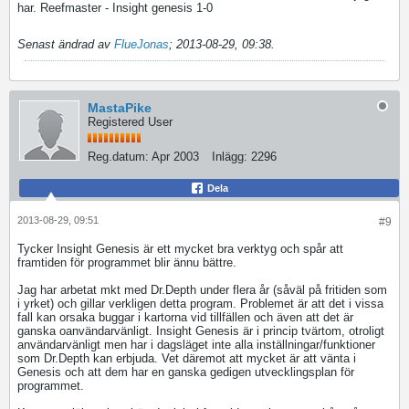
har. Reefmaster - Insight genesis 1-0
Senast ändrad av
FlueJonas
;
2013-08-29, 09:38
.
MastaPike
Registered User
Reg.datum:
Apr 2003
Inlägg:
2296
Dela
2013-08-29, 09:51
#9
Tycker Insight Genesis är ett mycket bra verktyg och spår att
framtiden för programmet blir ännu bättre.
Jag har arbetat mkt med Dr.Depth under flera år (såväl på fritiden som
i yrket) och gillar verkligen detta program. Problemet är att det i vissa
fall kan orsaka buggar i kartorna vid tillfällen och även att det är
ganska oanvändarvänligt. Insight Genesis är i princip tvärtom, otroligt
användarvänligt men har i dagsläget inte alla inställningar/funktioner
som Dr.Depth kan erbjuda. Vet däremot att mycket är att vänta i
Genesis och att dem har en ganska gedigen utvecklingsplan för
programmet.