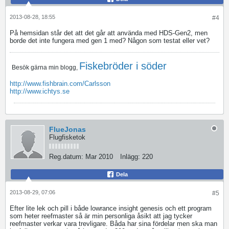
2013-08-28, 18:55
#4
På hemsidan står det att det går att använda med HDS-Gen2, men
borde det inte fungera med gen 1 med? Någon som testat eller vet?
Fiskebröder i söder
Besök gärna min blogg,
http://www.fishbrain.com/Carlsson
http://www.ichtys.se
FlueJonas
Flugfisketok
Reg.datum:
Mar 2010
Inlägg:
220
Dela
2013-08-29, 07:06
#5
Efter lite lek och pill i både lowrance insight genesis och ett program
som heter reefmaster så är min personliga åsikt att jag tycker
reefmaster verkar vara trevligare. Båda har sina fördelar men ska man