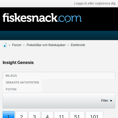
Logga in eller registrera dig
Forum
Fiskebåtar och fiskekajaker
Elektronik
Insight Genesis
INLÄGG
SENASTE AKTIVITETEN
FOTON
Filter
1
2
3
4
11
51
101