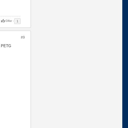
Gillar
1
#9
 i PETG