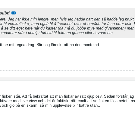
libri
ere. Jeg har ikke min lengre, men hvis jeg hadde hatt den så hadde jeg brukt
lt til vertikalfiske, men også til å "scanne" over et område for å se etter fisk.
å se ditt eget bete når du kaster (da må du jobbe mye med givarpinnen) men d
edatorer står i detalj i forhold til feks en grunne eller risvase etc.
tt se mitt egna drag. Blir nog lärorikt att ha den monterad.
ar fisken står. Att få bekräftat att man fiskar av rätt djup osv. Sedan förstår ja
ivare med live view och det är faktiskt rätt coolt att se fisken följa betet i re
tta och glo på en skärm, så min upplevelse blir bättre utan…