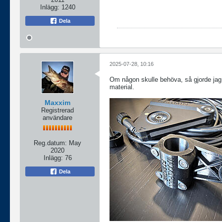
Inlägg:
1240
Dela
2025-07-28, 10:16
Om någon skulle behöva, så gjorde jag 
material.
Maxxim
Registrerad
användare
Reg.datum:
May
2020
Inlägg:
76
Dela