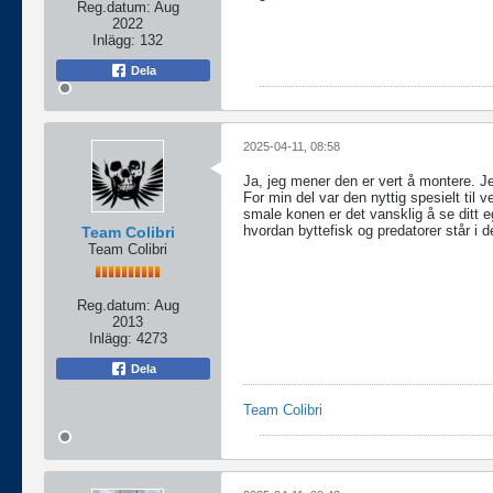
Reg.datum:
Aug
2022
Inlägg:
132
Dela
2025-04-11, 08:58
Ja, jeg mener den er vert å montere. J
For min del var den nyttig spesielt til 
smale konen er det vansklig å se ditt e
hvordan byttefisk og predatorer står i det
Team Colibri
Team Colibri
Reg.datum:
Aug
2013
Inlägg:
4273
Dela
Team Colibri