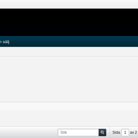
 sälj
Sida
av
2