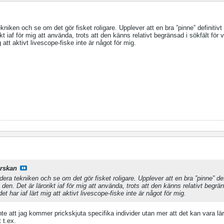
niken och se om det gör fisket roligare. Upplever att en bra ”pinne” definitiv
t iaf för mig att använda, trots att den känns relativt begränsad i sökfält för v
 att aktivt livescope-fiske inte är något för mig.
rskan
era tekniken och se om det gör fisket roligare. Upplever att en bra ”pinne” defi
en. Det är lärorikt iaf för mig att använda, trots att den känns relativt begrän
t har iaf lärt mig att aktivt livescope-fiske inte är något för mig.
te att jag kommer prickskjuta specifika individer utan mer att det kan vara lär
 t.ex.