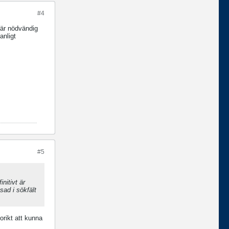
#4
t är nödvändig
anligt
#5
nitivt är
sad i sökfält
orikt att kunna