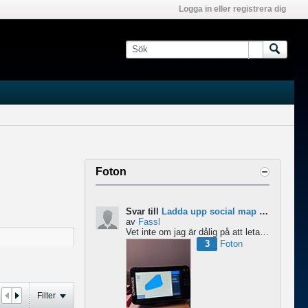
Logga in eller registrera dig
Foton
Svar till
Ladda upp social map till Lowrance Eagle
av
Fassl
Vet inte om jag är dålig på att leta men jag hittar inget om att ladda upp social maps i manualen....
3
Foton
Filter