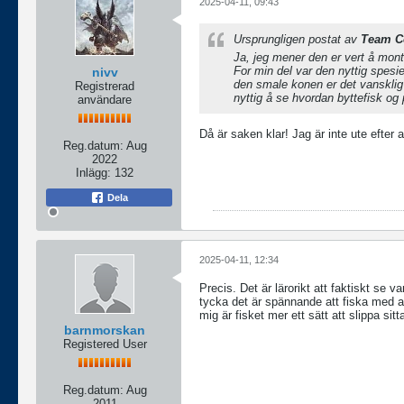
2025-04-11, 09:43
Ursprungligen postat av
Team Co
Ja, jeg mener den er vert å mont
For min del var den nyttig spesie
nivv
den smale konen er det vansklig 
Registrerad
nyttig å se hvordan byttefisk og pr
användare
Då är saken klar! Jag är inte ute efter a
Reg.datum:
Aug
2022
Inlägg:
132
Dela
2025-04-11, 12:34
Precis. Det är lärorikt att faktiskt se v
tycka det är spännande att fiska med akt
mig är fisket mer ett sätt att slippa si
barnmorskan
Registered User
Reg.datum:
Aug
2011