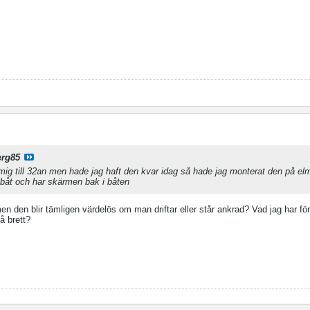
erg85
mig till 32an men hade jag haft den kvar idag så hade jag monterat den på el
r båt och har skärmen bak i båten
n den blir tämligen värdelös om man driftar eller står ankrad? Vad jag har för
å brett?