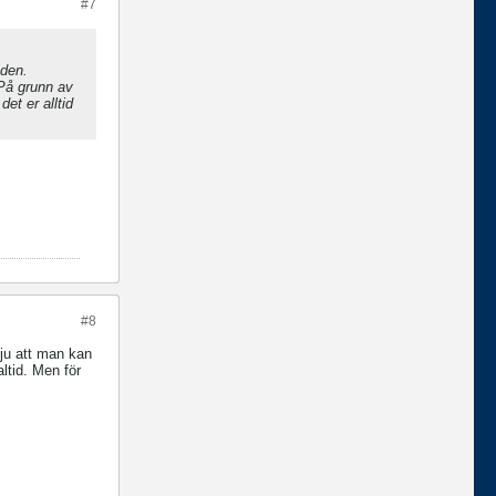
#7
 den.
 På grunn av
et er alltid
#8
g ju att man kan
altid. Men för