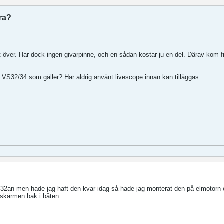
ra?
 över. Har dock ingen givarpinne, och en sådan kostar ju en del. Därav kom f
 LVS32/34 som gäller? Har aldrig använt livescope innan kan tilläggas.
ll 32an men hade jag haft den kvar idag så hade jag monterat den på elmotorn 
r skärmen bak i båten