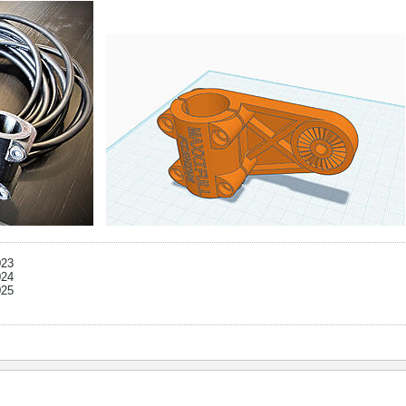
023
024
025