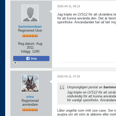
2025-04-11, 06:13
Jag köpte en LVS12 för att utvärdera tek
för att kunna använda den. Det är lärorik
spinnfiske. Användandet har iaf lärt mig
barnmorskan
Registered User
Reg.datum:
Aug
2011
Inlägg:
1240
Dela
2025-04-11, 07:03
Ursprungligen postat av
barnmo
Jag köpte en LVS12 för att utvärd
nödvändig för att kunna använda d
nivv
för vanligt spinnfiske. Användande
Registrerad
användare
Låter ungefär som mitt use case. Ser in
avgöra om ett stim är abborre eller mört