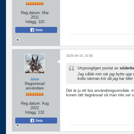
Reg.datum:
Mar
2011
Inlägg:
110
Dela
2025-04-10, 15:56
Ursprungligen postat av
söderb
Jag sålde min när jag bytte upp 
kolla närman kör då jag har tille
nivv
Registrerad
användare
Det är ju ett bra användningsområde, me
konen rätt begränsad så man inte ser s
Reg.datum:
Aug
2022
Inlägg:
132
Dela