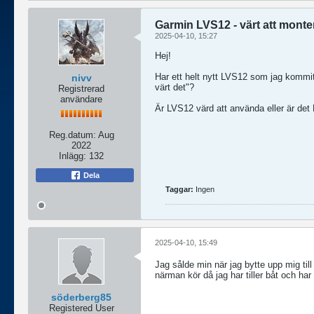
Garmin LVS12 - värt att monte
2025-04-10, 15:27
Hej!
Har ett helt nytt LVS12 som jag kommit
nivv
värt det"?
Registrerad
användare
Är LVS12 värd att använda eller är det
Reg.datum:
Aug
2022
Inlägg:
132
Dela
Taggar:
Ingen
2025-04-10, 15:49
Jag sålde min när jag bytte upp mig ti
närman kör då jag har tiller båt och ha
söderberg85
Registered User