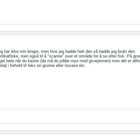
eg har ikke min lengre, men hvis jeg hadde hatt den så hadde jeg brukt den.
vertikalfiske, men også til å "scanne" over et område for å se etter fisk. På gr
get bete når du kaster (da må du jobbe mye med givarpinnen) men det er alltid
alj i forhold til feks en grunne eller risvase etc.