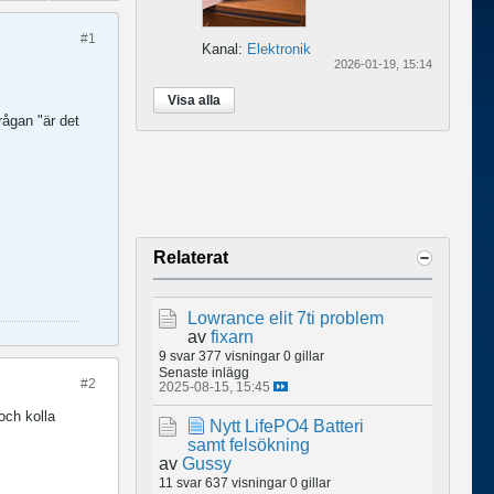
#1
Kanal:
Elektronik
2026-01-19, 15:14
Visa alla
rågan "är det
Relaterat
Lowrance elit 7ti problem
av
fixarn
9 svar
377 visningar
0 gillar
Senaste inlägg
#2
2025-08-15, 15:45
och kolla
Nytt LifePO4 Batteri
samt felsökning
av
Gussy
11 svar
637 visningar
0 gillar