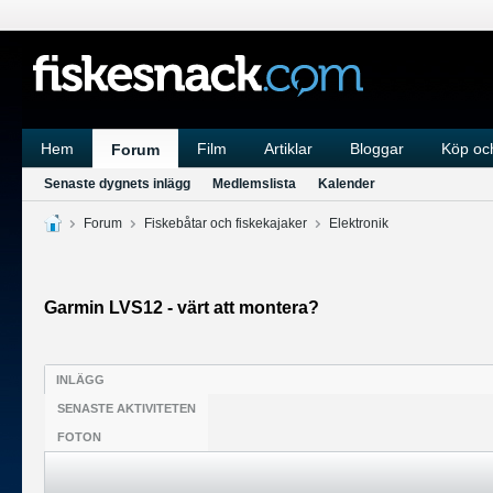
Hem
Film
Artiklar
Bloggar
Köp och
Forum
Senaste dygnets inlägg
Medlemslista
Kalender
Forum
Fiskebåtar och fiskekajaker
Elektronik
Garmin LVS12 - värt att montera?
INLÄGG
SENASTE AKTIVITETEN
FOTON