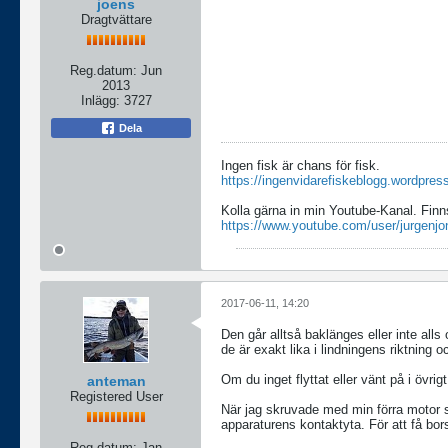
joens
Dragtvättare
Reg.datum:
Jun
2013
Inlägg:
3727
Dela
Ingen fisk är chans för fisk.
https://ingenvidarefiskeblogg.wordpres
Kolla gärna in min Youtube-Kanal. Finn
https://www.youtube.com/user/jurgenjo
2017-06-11, 14:20
Den går alltså baklänges eller inte all
de är exakt lika i lindningens riktning 
Om du inget flyttat eller vänt på i övri
anteman
Registered User
När jag skruvade med min förra motor så 
apparaturens kontaktyta. För att få bor
Reg.datum:
Jan