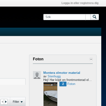
Logga in eller registrera dig
Foton
Montera elmotor material
av
Stenhugg
Hej! Har köpt en frontmonterad elmotor och undrar lite om nån har någon tips hur man ska börja bygga...
2
Foton
Filter