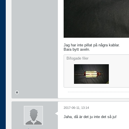
Jag har inte pillat på några kablar.
Bara bytt axeln.
Bifogade filer
2017-06-11, 13:14
Jaha, då är det ju inte det så ju!