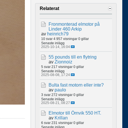
Relaterat
Fronmonterad elmotor på
Linder 460 Arkip
av
heinrich79
10 svar
4 957 visningar
0 gillar
Senaste inlägg
2025-10-14, 16:04
55 pounds till en flytring
av
Zionnoiz
5 svar
217 visningar
0 gillar
Senaste inlägg
2025-08-08, 17:24
Bulta fast motorn eller inte?
av
paulo
3 svar
272 visningar
0 gillar
Senaste inlägg
2025-08-21, 08:27
Elmotor till Örnvik 550 HT.
av
Krillan
6 svar
231 visningar
0 gillar
Senaste inlägg