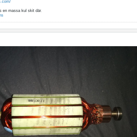
s.com/
s en massa kul skit där.
ns