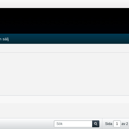
 sälj
Sida
av
2