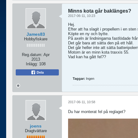
Minns kota går baklänges?
2017-06-11, 10:23
Hej.
Efter att ha slagit i propellern i en ste
Köpte en ny och bytte.
James83
På axeln är lindningarna​ fastlödade från
Hobbyfiskare
Det går bara att sätta den på ett håll.
Det går heller inte att sätta batteripoler
Motorn är en minn kota traxxis 55.
Reg.datum:
Apr
Vad kan ha gått fel??
2013
Inlägg:
108
Dela
Taggar:
Ingen
2017-06-11, 10:58
Du har monterat fel på reglaget?
joens
Dragtvättare