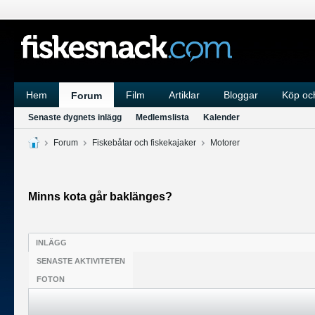
Hem
Film
Artiklar
Bloggar
Köp och
Forum
Senaste dygnets inlägg
Medlemslista
Kalender
Forum
Fiskebåtar och fiskekajaker
Motorer
Minns kota går baklänges?
INLÄGG
SENASTE AKTIVITETEN
FOTON