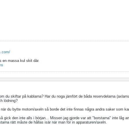
s.com/
s en massa kul skit där.
ns
s om du skiftar på kablarna? Har du noga jämfört de båda reservdelarna (axlarna
och lödning?
gt när du bytte motorn/axeln så borde det inte finnas några andra saker som kan
gick den inte alls i början... Missen jag gjorde var att "borstarna" inte låg a
starna rätt måste de hållas isär när man för in apparaturen/axeln.