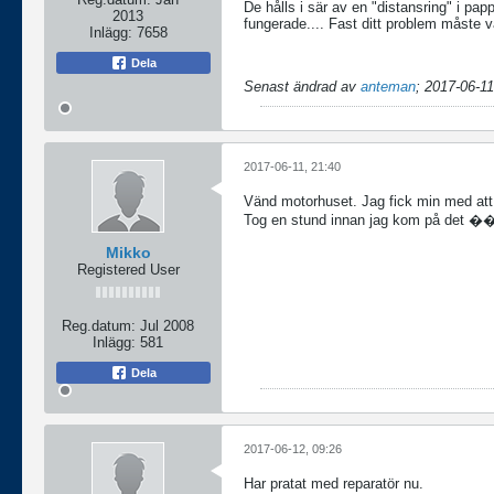
De hålls i sär av en "distansring" i pa
2013
fungerade.... Fast ditt problem måste v
Inlägg:
7658
Dela
Senast ändrad av
anteman
;
2017-06-11
2017-06-11, 21:40
Vänd motorhuset. Jag fick min med att 
Tog en stund innan jag kom på det �
Mikko
Registered User
Reg.datum:
Jul 2008
Inlägg:
581
Dela
2017-06-12, 09:26
Har pratat med reparatör nu.