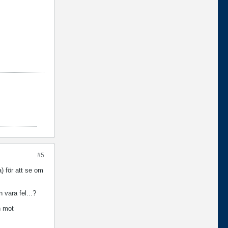
#5
) för att se om
 vara fel...?
n mot