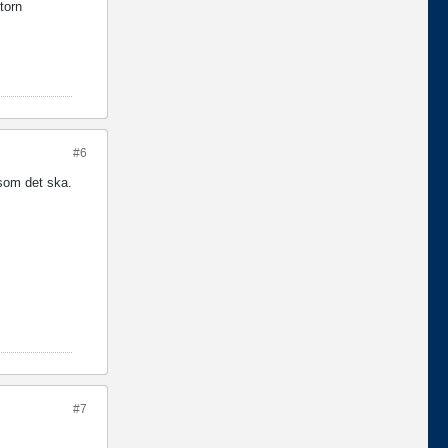
torn
#6
 som det ska.
#7