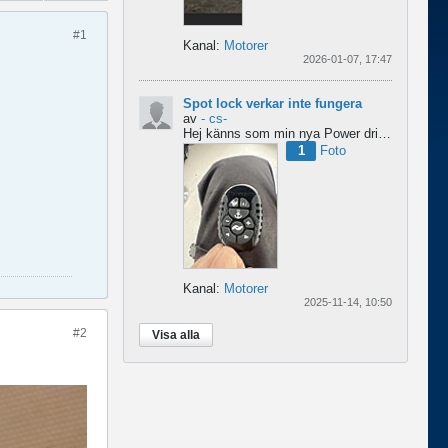
#1
Kanal:
Motorer
2026-01-07, 17:47
Spot lock verkar inte fungera
av
- cs-
Hej
känns som min nya Power drive tappar spot lock
1
Foto
Kanal:
Motorer
2025-11-14, 10:50
#2
Visa alla