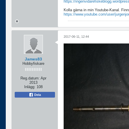
https://ingenvidarefiskeblogg.wordpres
Kolla gärna in min Youtube-Kanal. Finn
https://www.youtube.com/user/jurgenjo
2017-06-11, 12:44
James83
Hobbyfiskare
Reg.datum:
Apr
2013
Inlägg:
108
Dela