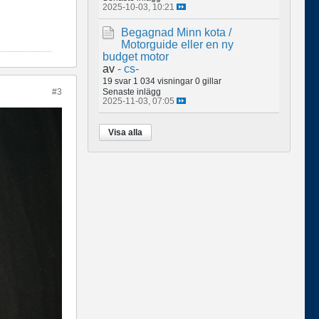
2025-10-03, 10:21
Begagnad Minn kota /
Motorguide eller en ny
budget motor
av
- cs-
19 svar
1 034 visningar
0 gillar
#3
Senaste inlägg
2025-11-03, 07:05
Visa alla