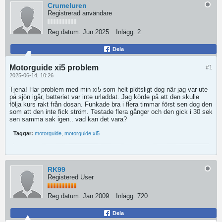
Crumeluren
Registrerad användare
Reg.datum:
Jun 2025
Inlägg:
2
Dela
Motorguide xi5 problem
#1
2025-06-14, 10:26
Tjena! Har problem med min xi5 som helt plötsligt dog när jag var ute
på sjön igår, batteriet var inte urladdat. Jag körde på att den skulle
följa kurs rakt från dosan. Funkade bra i flera timmar först sen dog den
som att den inte fick ström. Testade flera gånger och den gick i 30 sek
sen samma sak igen.. vad kan det vara?
Taggar:
motorguide
,
motorguide xi5
RK99
Registered User
Reg.datum:
Jan 2009
Inlägg:
720
Dela