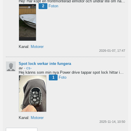
Hej! Har köpt en frontmonterad elmotor och undrar lite om nån har någon tips hur man ska börja bygga...
2
Foton
Kanal:
Motorer
2026-01-07, 17:47
Spot lock verkar inte fungera
av
- cs-
Hej
känns som min nya Power drive tappar spot lock
hittar inga manualer eller tips...
1
Foto
Kanal:
Motorer
2025-11-14, 10:50