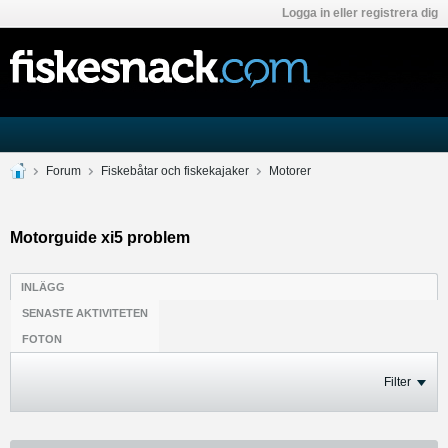
Logga in eller registrera dig
Forum
Fiskebåtar och fiskekajaker
Motorer
Motorguide xi5 problem
INLÄGG
SENASTE AKTIVITETEN
FOTON
Filter