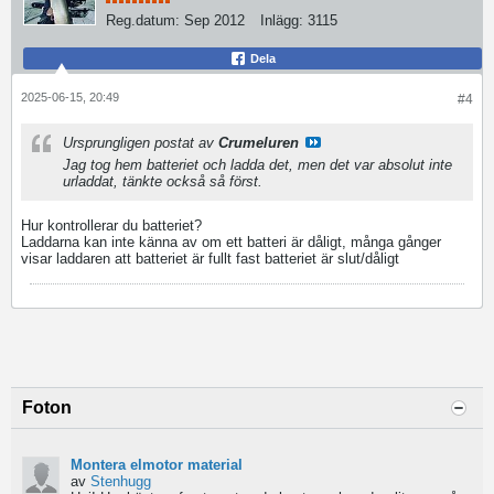
Reg.datum:
Sep 2012
Inlägg:
3115
Dela
2025-06-15, 20:49
#4
Ursprungligen postat av
Crumeluren
Jag tog hem batteriet och ladda det, men det var absolut inte
urladdat, tänkte också så först.
Hur kontrollerar du batteriet?
Laddarna kan inte känna av om ett batteri är dåligt, många gånger
visar laddaren att batteriet är fullt fast batteriet är slut/dåligt
Foton
Montera elmotor material
av
Stenhugg