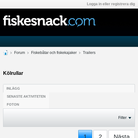
Logga in eller registrera dig
Forum
Fiskebåtar och fiskekajaker
Trailers
Kölrullar
INLÄGG
SENASTE AKTIVITETEN
FOTON
Filter
1
2
Nästa