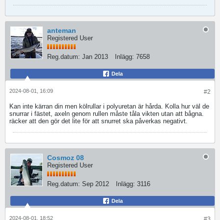
anteman
Registered User
Reg.datum:
Jan 2013
Inlägg:
7658
Dela
2024-08-01, 16:09
#2
Kan inte kärran din men kölrullar i polyuretan är hårda. Kolla hur väl de
snurrar i fästet, axeln genom rullen måste tåla vikten utan att bågna.
räcker att den gör det lite för att snurret ska påverkas negativt.
Cosmoz 08
Registered User
Reg.datum:
Sep 2012
Inlägg:
3116
Dela
2024-08-01, 18:52
#3