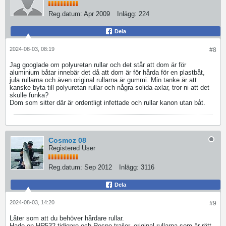
Reg.datum:
Apr 2009
Inlägg:
224
Dela
2024-08-03, 08:19
#8
Jag googlade om polyuretan rullar och det står att dom är för
aluminium båtar innebär det då att dom är för hårda för en plastbåt,
jula rullarna och även original rullarna är gummi. Min tanke är att
kanske byta till polyuretan rullar och några solida axlar, tror ni att det
skulle funka?
Dom som sitter där är ordentligt infettade och rullar kanon utan båt.
Cosmoz 08
Registered User
Reg.datum:
Sep 2012
Inlägg:
3116
Dela
2024-08-03, 14:20
#9
Låter som att du behöver hårdare rullar.
Hade en HR532 tidigare och Respo trailer, original rullarna som är rätt