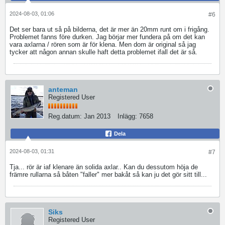
2024-08-03, 01:06
#6
Det ser bara ut så på bilderna, det är mer än 20mm runt om i frigång.
Problemet fanns före durken. Jag börjar mer fundera på om det kan
vara axlarna / rören som är för klena. Men dom är original så jag
tycker att någon annan skulle haft detta problemet ifall det är så.
anteman
Registered User
Reg.datum:
Jan 2013
Inlägg:
7658
Dela
2024-08-03, 01:31
#7
Tja... rör är iaf klenare än solida axlar.. Kan du dessutom höja de
främre rullarna så båten "faller" mer bakåt så kan ju det gör sitt till...
Siks
Registered User