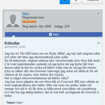
Siks
Registered User
Reg.datum:
Apr 2009
Inlägg:
224
Dela
Kölrullar
#1
2024-08-01, 10:00
Jag har en Tiki 600 kärra och en Ryds 486bf, jag har haft original rullar
och efter det blev jag rekomenderad julas rullar.
Nu till bekymret, original rullarna blev missformade (min förra båt stod i
2 år med spännbanden spända) så jag bytte när jag bytte båt men
dessa rullar är lite för mjuka så båten rullar inte av så jag får nästan
lyfta av båten tills den kommer halvvägs (jag antar att detta är för att
rullarna är för mjuka, dom känns lite mjuka).
Har ni några rekommendationer på bättre rullar?
Jag kan även påpeka att min förra båt en Crescent 465 inte rullade av
med originalrullarna den heller. Men när man ser andra, både vid
ramper och på tv så får dom ju hålla emot sina båtar vid sjösättning
och det har jag aldrig behövt, det är inte helt avslappnat att vinscha in
heller .
Taggar:
Ingen