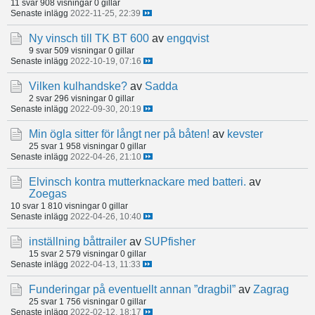
11 svar
908 visningar
0 gillar
Senaste inlägg
2022-11-25, 22:39
Ny vinsch till TK BT 600
av
engqvist
9 svar
509 visningar
0 gillar
Senaste inlägg
2022-10-19, 07:16
Vilken kulhandske?
av
Sadda
2 svar
296 visningar
0 gillar
Senaste inlägg
2022-09-30, 20:19
Min ögla sitter för långt ner på båten!
av
kevster
25 svar
1 958 visningar
0 gillar
Senaste inlägg
2022-04-26, 21:10
Elvinsch kontra mutterknackare med batteri.
av
Zoegas
10 svar
1 810 visningar
0 gillar
Senaste inlägg
2022-04-26, 10:40
inställning båttrailer
av
SUPfisher
15 svar
2 579 visningar
0 gillar
Senaste inlägg
2022-04-13, 11:33
Funderingar på eventuellt annan ”dragbil”
av
Zagrag
25 svar
1 756 visningar
0 gillar
Senaste inlägg
2022-02-12, 18:17