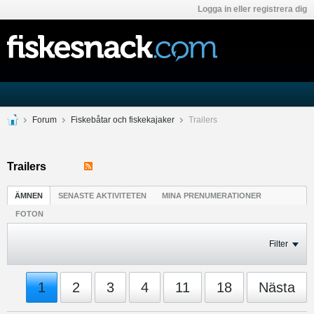
Logga in eller registrera dig
Forum
Fiskebåtar och fiskekajaker
Trailers
Trailers
ÄMNEN
SENASTE AKTIVITETEN
MINA PRENUMERATIONER
FOTON
Filter
1
2
3
4
11
18
Nästa